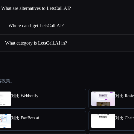
What are alternatives to LetsCall.AI?
Where can I get LetsCall.AI?
What category is LetsCall.AI in?
容政策。
对比 Webbotify
对比 Rosie
对比 FastBots.ai
对比 Chain