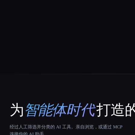
为
智能体时代
打造的
That AI Collection
经过人工筛选并分类的 AI 工具。亲自浏览，或通过 MCP
连接你的 AI 助手。