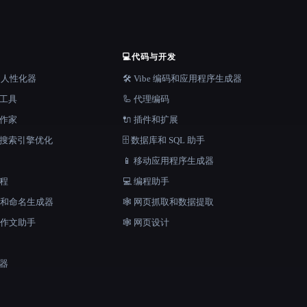
💻
代码与开发
器和人性化器
🛠️ Vibe 编码和应用程序生成器
档工具
🦾 代理编码
说作家
🔌 插件和扩展
和搜索引擎优化
🗄️ 数据库和 SQL 助手
📱 移动应用程序生成器
工程
💻 编程助手
口号和命名生成器
🕸️ 网页抓取和数据提取
和作文助手
🕸 网页设计
成器