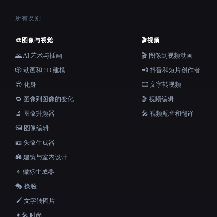
所有类别
🎨
图像与视觉
🎬
视频
🌄 AI 艺术与插画
🎬 图像到视频动画
🎲 动画和 3D 建模
📲 抖音和短片创作者
😎 化身
🎞️ 文字转视频
🔁 图像到图像的变化
🎬 视频编辑
🔬 图像升频器
🎤 视频配音和翻译
🖼️ 图像编辑
🪪 头像生成器
🏯 建筑与室内设计
⚜️ 徽标生成器
🎭 换脸
🖌️ 文字转图片
👩‍🎤 时尚