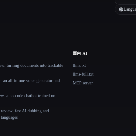
Langua
面向 AI
ew: turning documents into trackable
llms.txt
llms-full.txt
 an all-in-one voice generator and
MCP server
ew: a no-code chatbot trained on
 review: fast AI dubbing and
+ languages