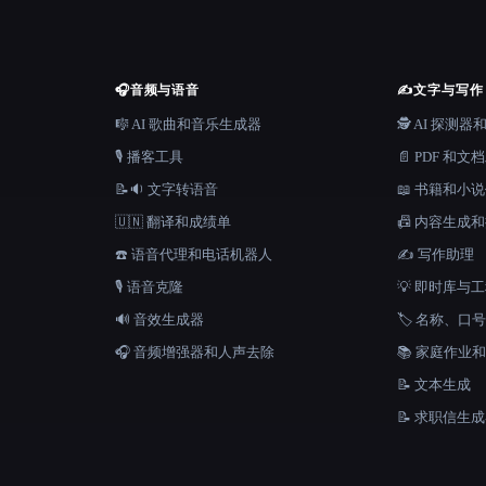
🎧
音频与语音
✍️
文字与写作
🎼 AI 歌曲和音乐生成器
🕵️ AI 探测
🎙️ 播客工具
📄 PDF 和文
📝🔉 文字转语音
📖 书籍和小
🇺🇳 翻译和成绩单
📠 内容生成
☎️ 语音代理和电话机器人
✍️ 写作助理
🎙️ 语音克隆
💡 即时库与
🔊 音效生成器
🏷️ 名称、
🎧 音频增强器和人声去除
📚 家庭作业
📝 文本生成
📝 求职信生