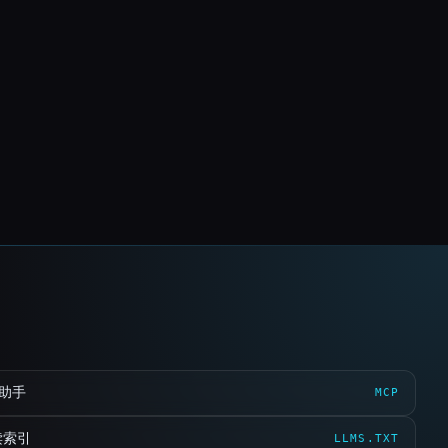
 助手
MCP
读索引
LLMS.TXT