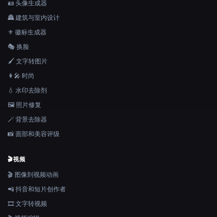
🪪 头像生成器
🏯 建筑与室内设计
⚜️ 徽标生成器
🎭 换脸
🖌️ 文字转图片
👩‍🎤 时尚
💧 水印去除剂
🖼️ 照片修复
🪄 背景去除器
📸 面部和美容评级
🎬
视频
🎬 图像到视频动画
📲 抖音和短片创作者
🎞️ 文字转视频