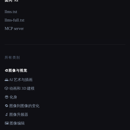
面向 AI
llms.txt
llms-full.txt
MCP server
所有类别
🎨
图像与视觉
🌄 AI 艺术与插画
🎲 动画和 3D 建模
😎 化身
🔁 图像到图像的变化
🔬 图像升频器
🖼️ 图像编辑