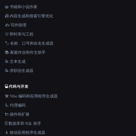
📖 书籍和小说作家
📠 内容生成和搜索引擎优化
✍️ 写作助理
💡 即时库与工程
🏷️ 名称、口号和命名生成器
📚 家庭作业和作文助手
📝 文本生成
📝 求职信生成器
💻
代码与开发
🛠️ Vibe 编码和应用程序生成器
🦾 代理编码
🔌 插件和扩展
🗄️ 数据库和 SQL 助手
📱 移动应用程序生成器