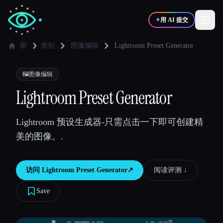
✦
用 AI 提交
家
类别
图像编辑
Lightroom Preset Generator
✍️
🎨
写作者
设计师
🖼️
图像编辑
Lightroom Preset Generator
💻
📈
开发者
营销
Lightroom 预设生成器-只需点击一下即可创建精
美的图像。.
🎓
🎬
学生
创作者
访问
Lightroom Preset Generator
↗︎
阅读评测 ↓︎
Save
博客
比较工具