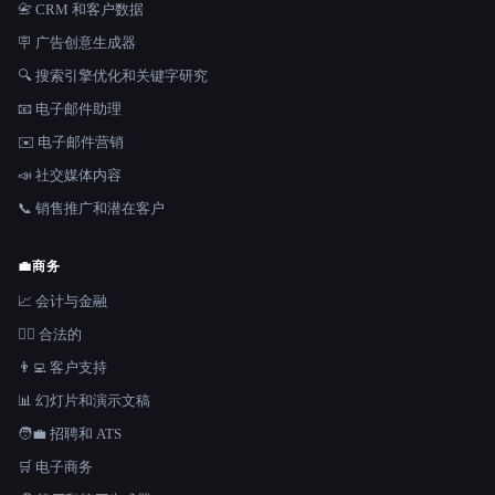
📇 CRM 和客户数据
🪧 广告创意生成器
🔍 搜索引擎优化和关键字研究
📧 电子邮件助理
✉️ 电子邮件营销
📣 社交媒体内容
📞 销售推广和潜在客户
💼
商务
📈 会计与金融
👩‍⚖️ 合法的
👨‍💻 客户支持
📊 幻灯片和演示文稿
🧑‍💼 招聘和 ATS
🛒 电子商务