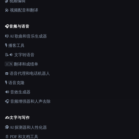
🎬 视频编辑
🎤 视频配音和翻译
🎧
音频与语音
🎼 AI 歌曲和音乐生成器
🎙️ 播客工具
📝🔉 文字转语音
🇺🇳 翻译和成绩单
☎️ 语音代理和电话机器人
🎙️ 语音克隆
🔊 音效生成器
🎧 音频增强器和人声去除
✍️
文字与写作
🕵️ AI 探测器和人性化器
📄 PDF 和文档工具