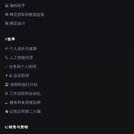
💻 编程助手
🕸️ 网页抓取和数据提取
🕸 网页设计
⚡
效率
🌱 个人成长与健康
🦾 人工智能代理
✅ 任务和个人助理
👨‍💻 会议助理
🏖 假期和旅行计划
⚙️ 工作流程和自动化
🍳 膳食和食谱规划师
🧠 记笔记和第二大脑
📈
销售与营销