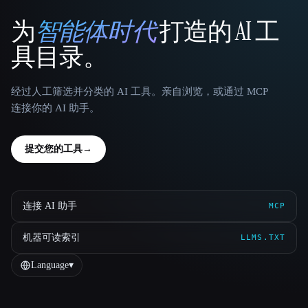
为
智能体时代
打造的 AI 工
That AI Collection
具目录。
经过人工筛选并分类的 AI 工具。亲自浏览，或通过 MCP
连接你的 AI 助手。
提交您的工具
→
连接 AI 助手
MCP
机器可读索引
LLMS.TXT
Language
▾