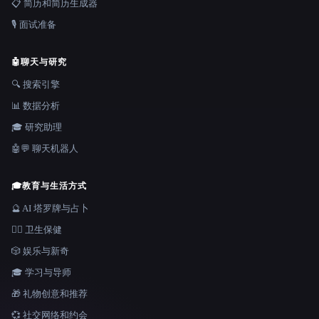
📋 简历和简历生成器
🎙️ 面试准备
🤖
聊天与研究
🔍 搜索引擎
📊 数据分析
🎓 研究助理
🤖💬 聊天机器人
🎓
教育与生活方式
🔮 AI 塔罗牌与占卜
👩‍⚕️ 卫生保健
🎲 娱乐与新奇
🎓 学习与导师
🎁 礼物创意和推荐
💞 社交网络和约会