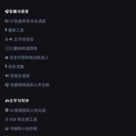
🎧
音频与语音
🎼 AI 歌曲和音乐生成器
🎙️ 播客工具
📝🔉 文字转语音
🇺🇳 翻译和成绩单
☎️ 语音代理和电话机器人
🎙️ 语音克隆
🔊 音效生成器
🎧 音频增强器和人声去除
✍️
文字与写作
🕵️ AI 探测器和人性化器
📄 PDF 和文档工具
📖 书籍和小说作家