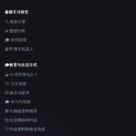
🤖
聊天与研究
🔍 搜索引擎
📊 数据分析
🎓 研究助理
🤖💬 聊天机器人
🎓
教育与生活方式
🔮 AI 塔罗牌与占卜
👩‍⚕️ 卫生保健
🎲 娱乐与新奇
🎓 学习与导师
🎁 礼物创意和推荐
💞 社交网络和约会
💘 约会资料和接送热线