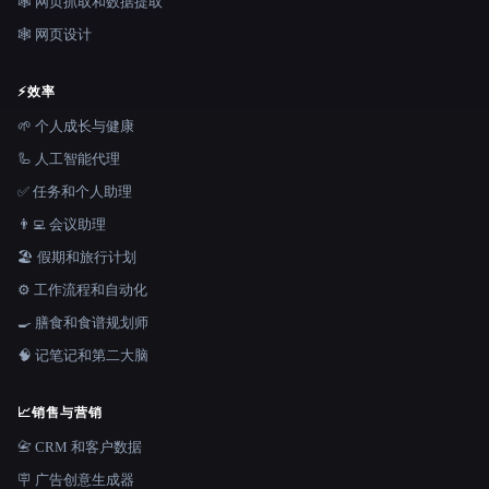
🕸️ 网页抓取和数据提取
🕸 网页设计
⚡
效率
🌱 个人成长与健康
🦾 人工智能代理
✅ 任务和个人助理
👨‍💻 会议助理
🏖 假期和旅行计划
⚙️ 工作流程和自动化
🍳 膳食和食谱规划师
🧠 记笔记和第二大脑
📈
销售与营销
📇 CRM 和客户数据
🪧 广告创意生成器