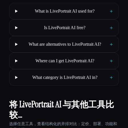
+
What is LivePortrait AI used for?
+
Is LivePortrait AI free?
+
What are alternatives to LivePortrait AI?
+
Where can I get LivePortrait AI?
+
What category is LivePortrait AI in?
将 LivePortrait AI 与其他工具比
较…
选择任意工具，查看结构化的并排对比：定价、部署、功能和