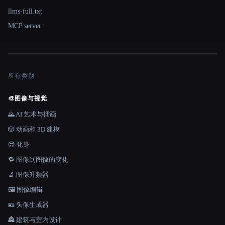
llms-full.txt
MCP server
所有类别
🎨
图像与视觉
🌄 AI 艺术与插画
🎲 动画和 3D 建模
😎 化身
🔁 图像到图像的变化
🔬 图像升频器
🖼️ 图像编辑
🪪 头像生成器
🏯 建筑与室内设计