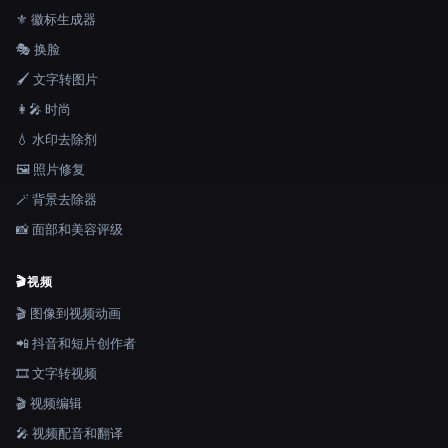
⚜️ 徽标生成器
🎭 换脸
🖌️ 文字转图片
👩‍🎤 时尚
💧 水印去除剂
🖼️ 照片修复
🪄 背景去除器
📸 面部和美容评级
🎬
视频
🎬 图像到视频动画
📲 抖音和短片创作者
🎞️ 文字转视频
🎬 视频编辑
🎤 视频配音和翻译