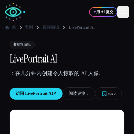
✦
用 AI 提交
家
类别
视频编辑
LivePortrait AI
✍️
🎨
写作者
设计师
🎬
视频编辑
LivePortrait AI
💻
📈
开发者
营销
：在几分钟内创建令人惊叹的 AI 人像.
🎓
🎬
学生
创作者
访问
LivePortrait AI
↗︎
阅读评测 ↓︎
Save
博客
比较工具