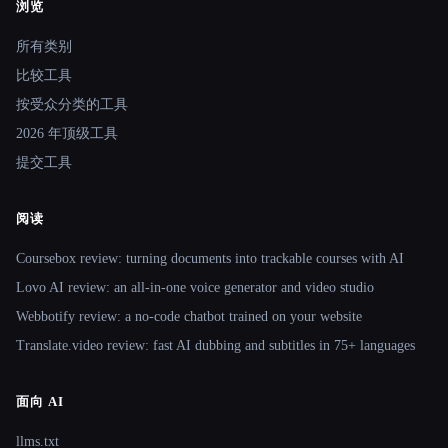
浏览
Site navigation
所有类别
比较工具
按受众分类的工具
2026 年顶级工具
提交工具
阅读
Coursebox review: turning documents into trackable courses with AI
Lovo AI review: an all-in-one voice generator and video studio
Webbotify review: a no-code chatbot trained on your website
Translate.video review: fast AI dubbing and subtitles in 75+ languages
面向 AI
llms.txt