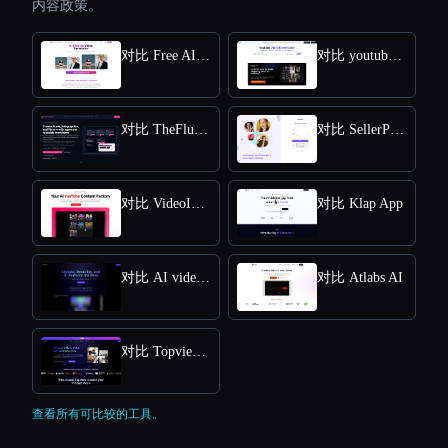
内容政策。
对比 Free AI kissing video generator
对比 youtube video downloader
对比 TheFluxTrain
对比 SellerPic AI
对比 VideoIdeas AI
对比 Klap App
对比 AI video editor
对比 Atlabs AI
对比 Topview AI URL to Video
查看所有可比较的工具。