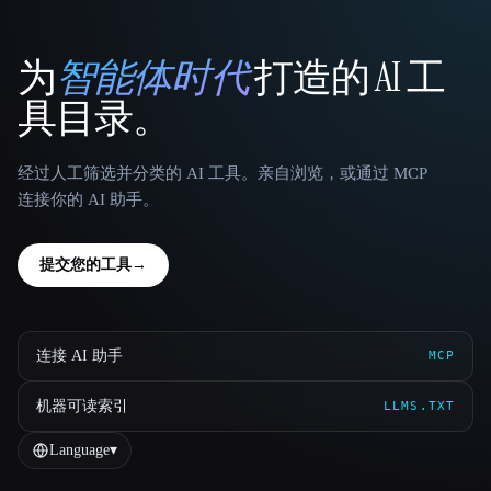
为
智能体时代
打造的 AI 工
That AI Collection
具目录。
经过人工筛选并分类的 AI 工具。亲自浏览，或通过 MCP
连接你的 AI 助手。
提交您的工具
→
连接 AI 助手
MCP
机器可读索引
LLMS.TXT
Language
▾