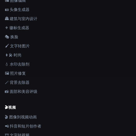
🖼️ 图像编辑
🪪 头像生成器
🏯 建筑与室内设计
⚜️ 徽标生成器
🎭 换脸
🖌️ 文字转图片
👩‍🎤 时尚
💧 水印去除剂
🖼️ 照片修复
🪄 背景去除器
📸 面部和美容评级
🎬
视频
🎬 图像到视频动画
📲 抖音和短片创作者
🎞️ 文字转视频