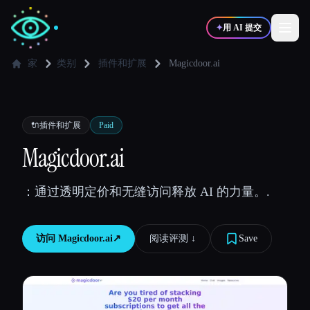
✦
用 AI 提交
家
类别
插件和扩展
Magicdoor.ai
✍️
🎨
写作者
设计师
🔌
插件和扩展
Paid
💻
📈
Magicdoor.ai
开发者
营销
：通过透明定价和无缝访问释放 AI 的力量。.
🎓
🎬
学生
创作者
访问
Magicdoor.ai
↗︎
阅读评测 ↓︎
Save
博客
比较工具