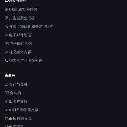
📈
销售与营销
📇 CRM 和客户数据
🪧 广告创意生成器
🔍 搜索引擎优化和关键字研究
📧 电子邮件助理
✉️ 电子邮件营销
📣 社交媒体内容
📞 销售推广和潜在客户
💼
商务
📈 会计与金融
👩‍⚖️ 合法的
👨‍💻 客户支持
📊 幻灯片和演示文稿
🧑‍💼 招聘和 ATS
🛒 电子商务