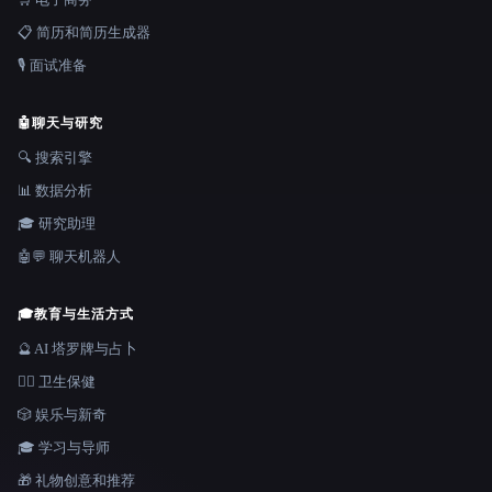
📋 简历和简历生成器
🎙️ 面试准备
🤖
聊天与研究
🔍 搜索引擎
📊 数据分析
🎓 研究助理
🤖💬 聊天机器人
🎓
教育与生活方式
🔮 AI 塔罗牌与占卜
👩‍⚕️ 卫生保健
🎲 娱乐与新奇
🎓 学习与导师
🎁 礼物创意和推荐