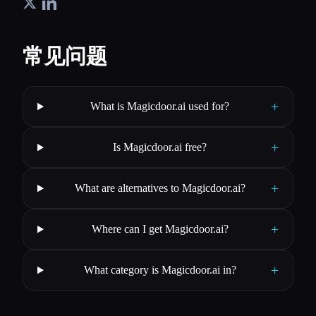
常见问题
+
What is Magicdoor.ai used for?
+
Is Magicdoor.ai free?
+
What are alternatives to Magicdoor.ai?
+
Where can I get Magicdoor.ai?
+
What category is Magicdoor.ai in?