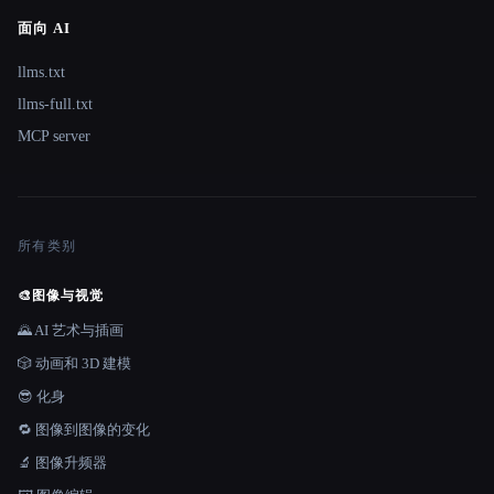
面向 AI
llms.txt
llms-full.txt
MCP server
所有类别
🎨
图像与视觉
🌄 AI 艺术与插画
🎲 动画和 3D 建模
😎 化身
🔁 图像到图像的变化
🔬 图像升频器