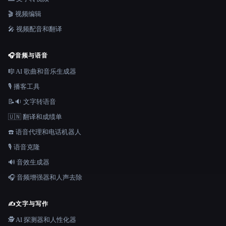
🎬 视频编辑
🎤 视频配音和翻译
🎧
音频与语音
🎼 AI 歌曲和音乐生成器
🎙️ 播客工具
📝🔉 文字转语音
🇺🇳 翻译和成绩单
☎️ 语音代理和电话机器人
🎙️ 语音克隆
🔊 音效生成器
🎧 音频增强器和人声去除
✍️
文字与写作
🕵️ AI 探测器和人性化器