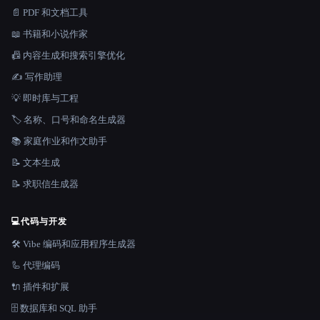
📄 PDF 和文档工具
📖 书籍和小说作家
📠 内容生成和搜索引擎优化
✍️ 写作助理
💡 即时库与工程
🏷️ 名称、口号和命名生成器
📚 家庭作业和作文助手
📝 文本生成
📝 求职信生成器
💻
代码与开发
🛠️ Vibe 编码和应用程序生成器
🦾 代理编码
🔌 插件和扩展
🗄️ 数据库和 SQL 助手