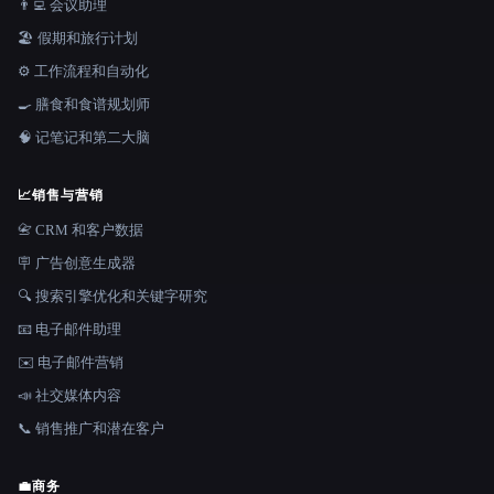
👨‍💻 会议助理
🏖 假期和旅行计划
⚙️ 工作流程和自动化
🍳 膳食和食谱规划师
🧠 记笔记和第二大脑
📈
销售与营销
📇 CRM 和客户数据
🪧 广告创意生成器
🔍 搜索引擎优化和关键字研究
📧 电子邮件助理
✉️ 电子邮件营销
📣 社交媒体内容
📞 销售推广和潜在客户
💼
商务