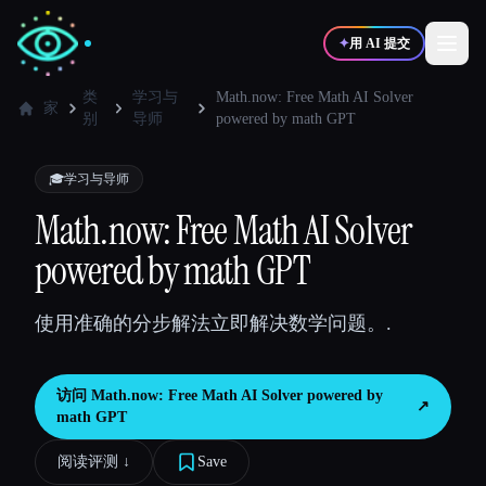
✦
用 AI 提交
类
学习与
Math.now: Free Math AI Solver
家
别
导师
powered by math GPT
✍️
🎨
写作者
设计师
🎓
学习与导师
Math.now: Free Math AI Solver
💻
📈
开发者
营销
powered by math GPT
🎓
🎬
学生
创作者
使用准确的分步解法立即解决数学问题。.
访问
Math.now: Free Math AI Solver powered by
↗︎
math GPT
博客
阅读评测 ↓︎
Save
比较工具