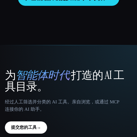
为
智能体时代
打造的 AI 工
That AI Collection
具目录。
经过人工筛选并分类的 AI 工具。亲自浏览，或通过 MCP
连接你的 AI 助手。
提交您的工具
→