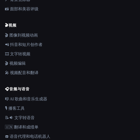
📸 面部和美容评级
🎬
视频
🎬 图像到视频动画
📲 抖音和短片创作者
🎞️ 文字转视频
🎬 视频编辑
🎤 视频配音和翻译
🎧
音频与语音
🎼 AI 歌曲和音乐生成器
🎙️ 播客工具
📝🔉 文字转语音
🇺🇳 翻译和成绩单
☎️ 语音代理和电话机器人