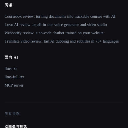
阅读
Coursebox review: turning documents into trackable courses with AI
Lovo AI review: an all-in-one voice generator and video studio
Webbotify review: a no-code chatbot trained on your website
Translate.video review: fast AI dubbing and subtitles in 75+ languages
面向 AI
llms.txt
llms-full.txt
MCP server
所有类别
🎨
图像与视觉