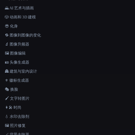
🌄 AI 艺术与插画
🎲 动画和 3D 建模
😎 化身
🔁 图像到图像的变化
🔬 图像升频器
🖼️ 图像编辑
🪪 头像生成器
🏯 建筑与室内设计
⚜️ 徽标生成器
🎭 换脸
🖌️ 文字转图片
👩‍🎤 时尚
💧 水印去除剂
🖼️ 照片修复
🪄 背景去除器