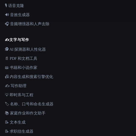
🎙️ 语音克隆
🔊 音效生成器
🎧 音频增强器和人声去除
✍️
文字与写作
🕵️ AI 探测器和人性化器
📄 PDF 和文档工具
📖 书籍和小说作家
📠 内容生成和搜索引擎优化
✍️ 写作助理
💡 即时库与工程
🏷️ 名称、口号和命名生成器
📚 家庭作业和作文助手
📝 文本生成
📝 求职信生成器