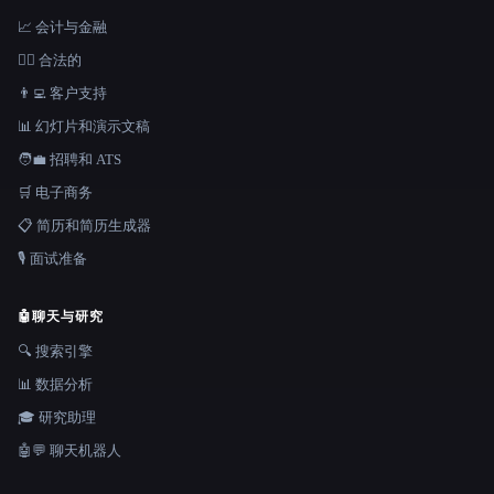
📈 会计与金融
👩‍⚖️ 合法的
👨‍💻 客户支持
📊 幻灯片和演示文稿
🧑‍💼 招聘和 ATS
🛒 电子商务
📋 简历和简历生成器
🎙️ 面试准备
🤖
聊天与研究
🔍 搜索引擎
📊 数据分析
🎓 研究助理
🤖💬 聊天机器人