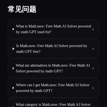
常见问题
What is Math.now: Free Math AI Solver powered
+
by math GPT used for?
Is Math.now: Free Math AI Solver powered by
+
math GPT free?
What are alternatives to Math.now: Free Math AI
+
Solver powered by math GPT?
Where can I get Math.now: Free Math AI Solver
+
powered by math GPT?
What category is Math.now: Free Math AI Solver