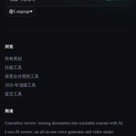
Language
▾
浏览
Site navigation
所有类别
比较工具
按受众分类的工具
2026 年顶级工具
提交工具
阅读
Coursebox review: turning documents into trackable courses with AI
Lovo AI review: an all-in-one voice generator and video studio