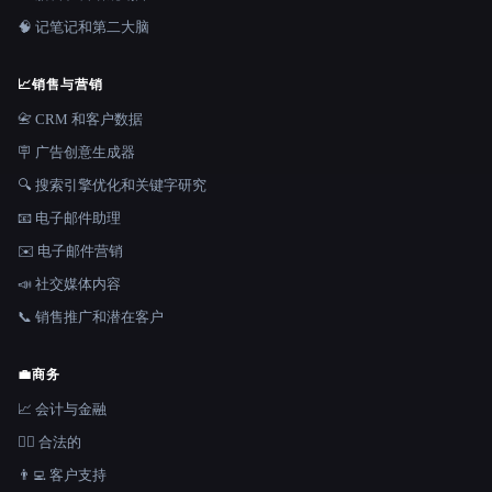
🧠 记笔记和第二大脑
📈
销售与营销
📇 CRM 和客户数据
🪧 广告创意生成器
🔍 搜索引擎优化和关键字研究
📧 电子邮件助理
✉️ 电子邮件营销
📣 社交媒体内容
📞 销售推广和潜在客户
💼
商务
📈 会计与金融
👩‍⚖️ 合法的
👨‍💻 客户支持