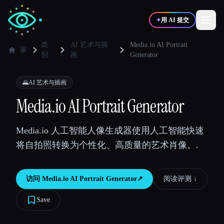
✦
用 AI 提交
类
AI 艺术与插
Media.io AI Portrait
家
别
画
Generator
✍️
🎨
写作者
设计师
🌄
AI 艺术与插画
Media.io AI Portrait Generator
💻
📈
开发者
营销
Media.io 人工智能人像生成器使用人工智能快速
🎓
🎬
学生
创作者
将自拍照转换为个性化、高质量的艺术肖像。.
访问
Media.io AI Portrait Generator
↗︎
阅读评测 ↓︎
博客
Save
比较工具