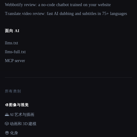
Webbotify review: a no-code chatbot trained on your website
Translate.video review: fast AI dubbing and subtitles in 75+ languages
面向 AI
llms.txt
llms-full.txt
MCP server
所有类别
🎨
图像与视觉
🌄 AI 艺术与插画
🎲 动画和 3D 建模
😎 化身