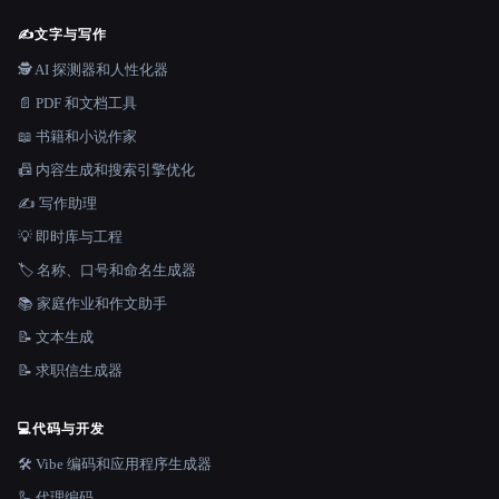
✍️
文字与写作
🕵️ AI 探测器和人性化器
📄 PDF 和文档工具
📖 书籍和小说作家
📠 内容生成和搜索引擎优化
✍️ 写作助理
💡 即时库与工程
🏷️ 名称、口号和命名生成器
📚 家庭作业和作文助手
📝 文本生成
📝 求职信生成器
💻
代码与开发
🛠️ Vibe 编码和应用程序生成器
🦾 代理编码