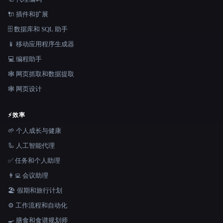
🔌 插件和扩展
🗄️ 数据库和 SQL 助手
📱 移动应用程序生成器
💻 编程助手
🕸️ 网页抓取和数据提取
🕸 网页设计
⚡
效率
🌱 个人成长与健康
🦾 人工智能代理
✅ 任务和个人助理
👨‍💻 会议助理
🏖 假期和旅行计划
⚙️ 工作流程和自动化
🍳 膳食和食谱规划师