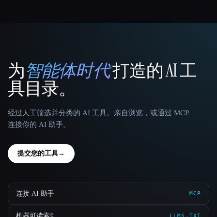
为
智能体时代
打造的 AI 工
That AI Collection
具目录。
经过人工筛选并分类的 AI 工具。亲自浏览，或通过 MCP
连接你的 AI 助手。
提交您的工具
→
连接 AI 助手
MCP
机器可读索引
LLMS.TXT