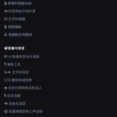
🎬 图像到视频动画
📲 抖音和短片创作者
🎞️ 文字转视频
🎬 视频编辑
🎤 视频配音和翻译
🎧
音频与语音
🎼 AI 歌曲和音乐生成器
🎙️ 播客工具
📝🔉 文字转语音
🇺🇳 翻译和成绩单
☎️ 语音代理和电话机器人
🎙️ 语音克隆
🔊 音效生成器
🎧 音频增强器和人声去除