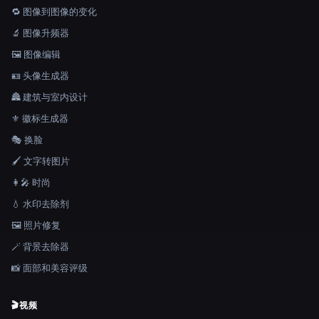
🔁 图像到图像的变化
🔬 图像升频器
🖼️ 图像编辑
🪪 头像生成器
🏯 建筑与室内设计
⚜️ 徽标生成器
🎭 换脸
🖌️ 文字转图片
👩‍🎤 时尚
💧 水印去除剂
🖼️ 照片修复
🪄 背景去除器
📸 面部和美容评级
🎬
视频