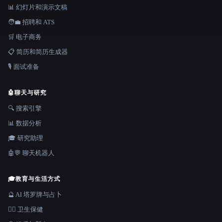
📊 幻灯片和演示文稿
🧑‍💼 招聘和 ATS
🛒 电子商务
📋 简历和简历生成器
🎙️ 面试准备
🤖
聊天与研究
🔍 搜索引擎
📊 数据分析
🎓 研究助理
🤖💬 聊天机器人
🎓
教育与生活方式
🔮 AI 塔罗牌与占卜
👩‍⚕️ 卫生保健