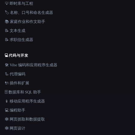
💡 即时库与工程
🏷️ 名称、口号和命名生成器
📚 家庭作业和作文助手
📝 文本生成
📝 求职信生成器
💻
代码与开发
🛠️ Vibe 编码和应用程序生成器
🦾 代理编码
🔌 插件和扩展
🗄️ 数据库和 SQL 助手
📱 移动应用程序生成器
💻 编程助手
🕸️ 网页抓取和数据提取
🕸 网页设计