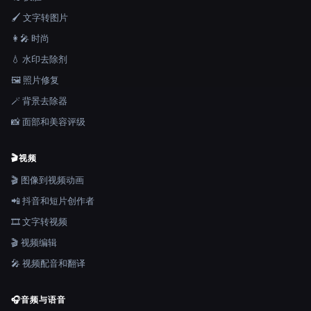
🖌️ 文字转图片
👩‍🎤 时尚
💧 水印去除剂
🖼️ 照片修复
🪄 背景去除器
📸 面部和美容评级
🎬
视频
🎬 图像到视频动画
📲 抖音和短片创作者
🎞️ 文字转视频
🎬 视频编辑
🎤 视频配音和翻译
🎧
音频与语音