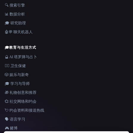
🔍 搜索引擎
📊 数据分析
🎓 研究助理
🤖💬 聊天机器人
🎓
教育与生活方式
🔮 AI 塔罗牌与占卜
👩‍⚕️ 卫生保健
🎲 娱乐与新奇
🎓 学习与导师
🎁 礼物创意和推荐
💞 社交网络和约会
💘 约会资料和接送热线
🗣️ 语言学习
🎮 赌博
语言