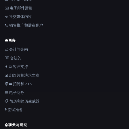
✉️ 电子邮件营销
📣 社交媒体内容
📞 销售推广和潜在客户
💼
商务
📈 会计与金融
👩‍⚖️ 合法的
👨‍💻 客户支持
📊 幻灯片和演示文稿
🧑‍💼 招聘和 ATS
🛒 电子商务
📋 简历和简历生成器
🎙️ 面试准备
🤖
聊天与研究