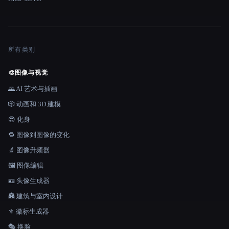
所有类别
🎨
图像与视觉
🌄 AI 艺术与插画
🎲 动画和 3D 建模
😎 化身
🔁 图像到图像的变化
🔬 图像升频器
🖼️ 图像编辑
🪪 头像生成器
🏯 建筑与室内设计
⚜️ 徽标生成器
🎭 换脸