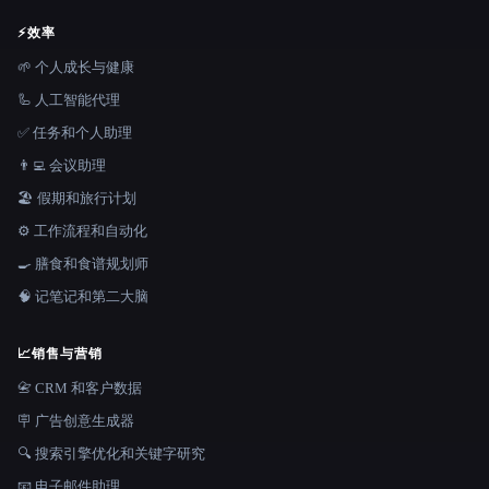
⚡
效率
🌱 个人成长与健康
🦾 人工智能代理
✅ 任务和个人助理
👨‍💻 会议助理
🏖 假期和旅行计划
⚙️ 工作流程和自动化
🍳 膳食和食谱规划师
🧠 记笔记和第二大脑
📈
销售与营销
📇 CRM 和客户数据
🪧 广告创意生成器
🔍 搜索引擎优化和关键字研究
📧 电子邮件助理