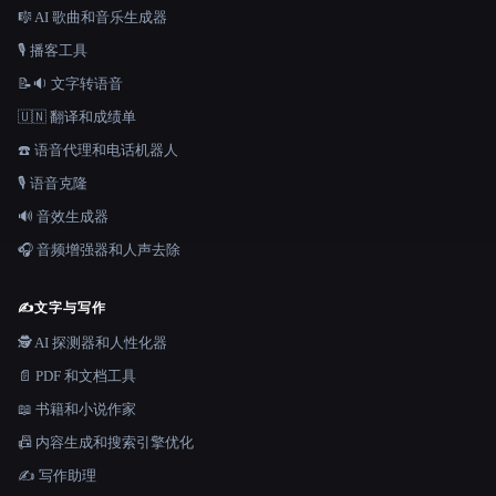
🎼 AI 歌曲和音乐生成器
🎙️ 播客工具
📝🔉 文字转语音
🇺🇳 翻译和成绩单
☎️ 语音代理和电话机器人
🎙️ 语音克隆
🔊 音效生成器
🎧 音频增强器和人声去除
✍️
文字与写作
🕵️ AI 探测器和人性化器
📄 PDF 和文档工具
📖 书籍和小说作家
📠 内容生成和搜索引擎优化
✍️ 写作助理