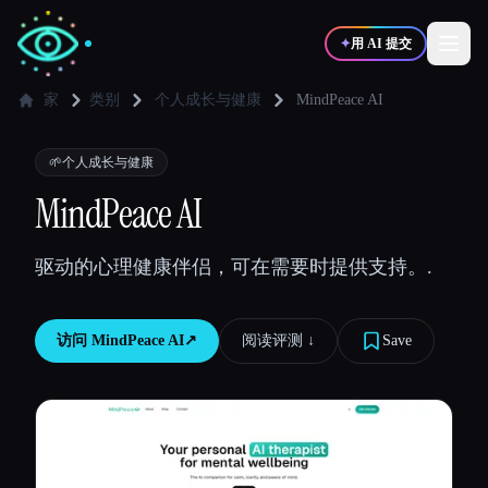
✦
用 AI 提交
家
类别
个人成长与健康
MindPeace AI
✍️
🎨
写作者
设计师
🌱
个人成长与健康
MindPeace AI
💻
📈
开发者
营销
驱动的心理健康伴侣，可在需要时提供支持。.
🎓
🎬
学生
创作者
访问
MindPeace AI
↗︎
阅读评测 ↓︎
Save
博客
比较工具