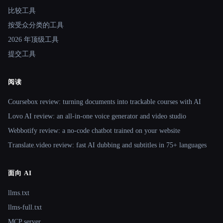
比较工具
按受众分类的工具
2026 年顶级工具
提交工具
阅读
Coursebox review: turning documents into trackable courses with AI
Lovo AI review: an all-in-one voice generator and video studio
Webbotify review: a no-code chatbot trained on your website
Translate.video review: fast AI dubbing and subtitles in 75+ languages
面向 AI
llms.txt
llms-full.txt
MCP server