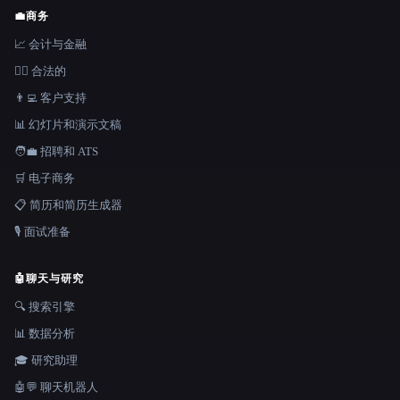
💼
商务
📈 会计与金融
👩‍⚖️ 合法的
👨‍💻 客户支持
📊 幻灯片和演示文稿
🧑‍💼 招聘和 ATS
🛒 电子商务
📋 简历和简历生成器
🎙️ 面试准备
🤖
聊天与研究
🔍 搜索引擎
📊 数据分析
🎓 研究助理
🤖💬 聊天机器人