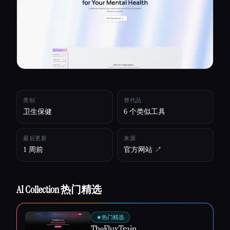
所有分类
关于
类别
替代品
卫生保健
6 个类似工具
最后更新
来源
1 周前
官方网站 ↗︎
AI Collection 热门精选
Esc
★
热门精选
TheFluxTrain