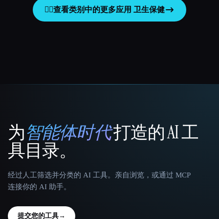
👩‍⚕️
查看类别中的更多应用
卫生保健
为
智能体时代
打造的 AI 工
That AI Collection
具目录。
经过人工筛选并分类的 AI 工具。亲自浏览，或通过 MCP
连接你的 AI 助手。
提交您的工具
→