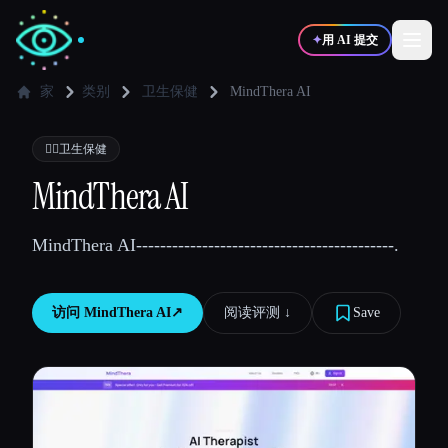
✦
用 AI 提交
家
类别
卫生保健
MindThera AI
✍️
🎨
写作者
设计师
👩‍⚕️
卫生保健
MindThera AI
💻
📈
开发者
营销
MindThera AI-------------------------------------------.
🎓
🎬
学生
创作者
访问
MindThera AI
↗︎
阅读评测 ↓︎
Save
博客
比较工具