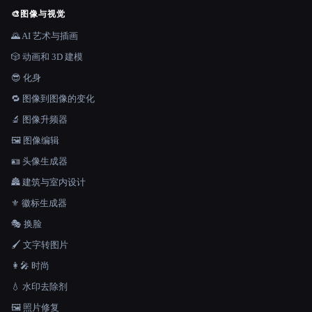
🎨
图像与视觉
🌄 AI 艺术与插画
🎲 动画和 3D 建模
😎 化身
🔁 图像到图像的变化
🔬 图像升频器
🖼️ 图像编辑
🪪 头像生成器
🏯 建筑与室内设计
⚜️ 徽标生成器
🎭 换脸
🖌️ 文字转图片
👩‍🎤 时尚
💧 水印去除剂
🖼️ 照片修复