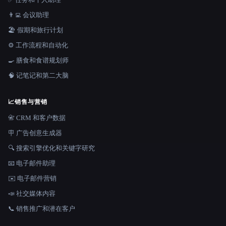
👨‍💻 会议助理
🏖 假期和旅行计划
⚙️ 工作流程和自动化
🍳 膳食和食谱规划师
🧠 记笔记和第二大脑
📈
销售与营销
📇 CRM 和客户数据
🪧 广告创意生成器
🔍 搜索引擎优化和关键字研究
📧 电子邮件助理
✉️ 电子邮件营销
📣 社交媒体内容
📞 销售推广和潜在客户