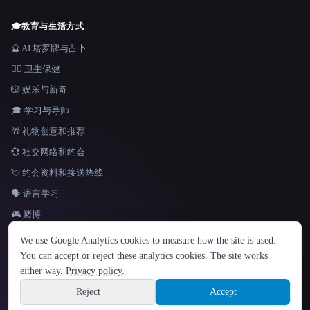
🎓
教育与生活方式
🔮 AI 塔罗牌与占卜
👩‍⚕️ 卫生保健
🎲 娱乐与新奇
🎓 学习与导师
🎁 礼物创意和推荐
💞 社交网络和约会
💘 约会资料和接送热线
🗣️ 语言学习
🎮 赌博
语言
We use Google Analytics cookies to measure how the site is used.
English
español
Français
Русский
简体中文
You can accept or reject these analytics cookies. The site works
Hindi
either way.
Privacy policy
.
© 2026 That AI Collection. 保留所有权利。
·
服务条款
·
隐私政策
·
·
Site information
Built with Metatron ★
Reject
Accept
build de3d624c
Sign up