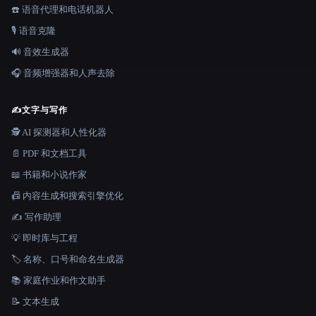
☎️ 语音代理和电话机器人
🎙️ 语音克隆
🔊 音效生成器
🎧 音频增强器和人声去除
✍️
文字与写作
🕵️ AI 探测器和人性化器
📄 PDF 和文档工具
📖 书籍和小说作家
📠 内容生成和搜索引擎优化
✍️ 写作助理
💡 即时库与工程
🏷️ 名称、口号和命名生成器
📚 家庭作业和作文助手
📝 文本生成