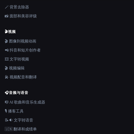
🪄 背景去除器
📸 面部和美容评级
🎬
视频
🎬 图像到视频动画
📲 抖音和短片创作者
🎞️ 文字转视频
🎬 视频编辑
🎤 视频配音和翻译
🎧
音频与语音
🎼 AI 歌曲和音乐生成器
🎙️ 播客工具
📝🔉 文字转语音
🇺🇳 翻译和成绩单