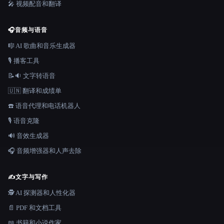
🎤 视频配音和翻译
🎧
音频与语音
🎼 AI 歌曲和音乐生成器
🎙️ 播客工具
📝🔉 文字转语音
🇺🇳 翻译和成绩单
☎️ 语音代理和电话机器人
🎙️ 语音克隆
🔊 音效生成器
🎧 音频增强器和人声去除
✍️
文字与写作
🕵️ AI 探测器和人性化器
📄 PDF 和文档工具
📖 书籍和小说作家