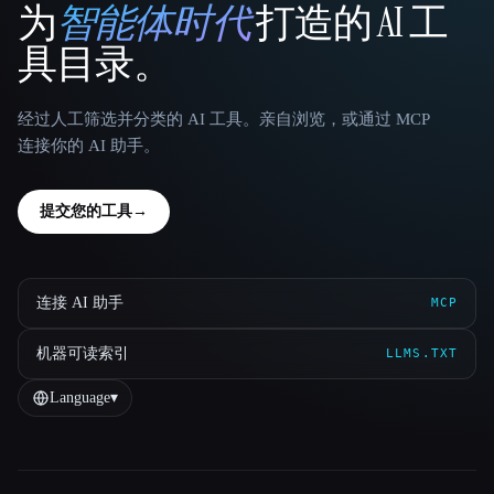
为
智能体时代
打造的 AI 工
That AI Collection
具目录。
经过人工筛选并分类的 AI 工具。亲自浏览，或通过 MCP
连接你的 AI 助手。
提交您的工具
→
连接 AI 助手
MCP
机器可读索引
LLMS.TXT
Language
▾