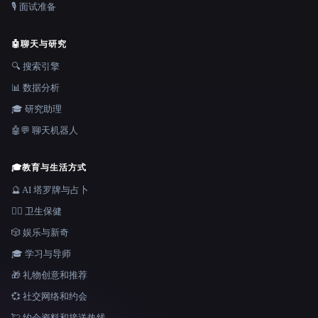
🎙️ 面试准备
🤖
聊天与研究
🔍 搜索引擎
📊 数据分析
🎓 研究助理
🤖💬 聊天机器人
🎓
教育与生活方式
🔮 AI 塔罗牌与占卜
👩‍⚕️ 卫生保健
🎲 娱乐与新奇
🎓 学习与导师
🎁 礼物创意和推荐
💞 社交网络和约会
💘 约会资料和接送热线