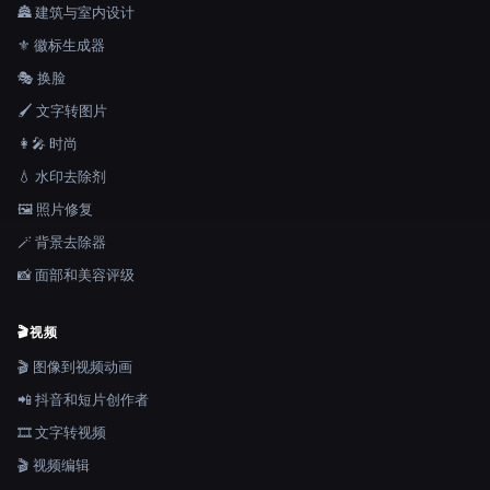
🏯 建筑与室内设计
⚜️ 徽标生成器
🎭 换脸
🖌️ 文字转图片
👩‍🎤 时尚
💧 水印去除剂
🖼️ 照片修复
🪄 背景去除器
📸 面部和美容评级
🎬
视频
🎬 图像到视频动画
📲 抖音和短片创作者
🎞️ 文字转视频
🎬 视频编辑