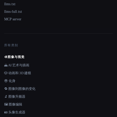
llms.txt
llms-full.txt
MCP server
所有类别
🎨
图像与视觉
🌄 AI 艺术与插画
🎲 动画和 3D 建模
😎 化身
🔁 图像到图像的变化
🔬 图像升频器
🖼️ 图像编辑
🪪 头像生成器