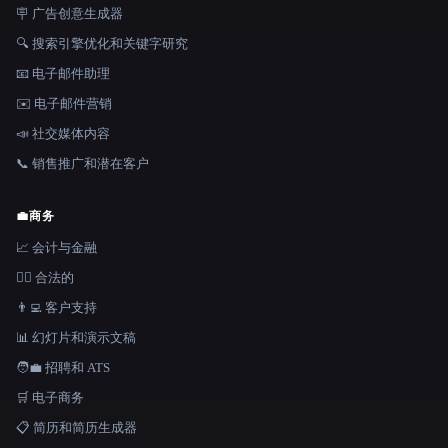
🪧 广告创意生成器
🔍 搜索引擎优化和关键字研究
📧 电子邮件助理
✉️ 电子邮件营销
📣 社交媒体内容
📞 销售推广和潜在客户
💼
商务
📈 会计与金融
👩‍⚖️ 合法的
👨‍💻 客户支持
📊 幻灯片和演示文稿
🧑‍💼 招聘和 ATS
🛒 电子商务
📋 简历和简历生成器