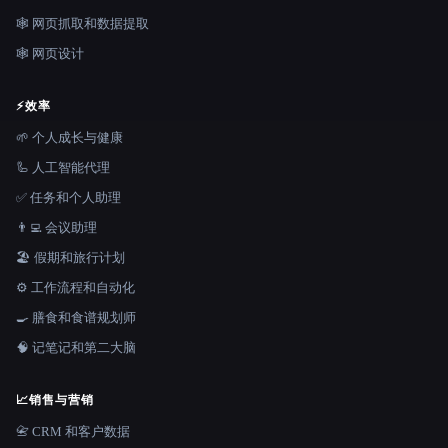
🕸️ 网页抓取和数据提取
🕸 网页设计
⚡
效率
🌱 个人成长与健康
🦾 人工智能代理
✅ 任务和个人助理
👨‍💻 会议助理
🏖 假期和旅行计划
⚙️ 工作流程和自动化
🍳 膳食和食谱规划师
🧠 记笔记和第二大脑
📈
销售与营销
📇 CRM 和客户数据