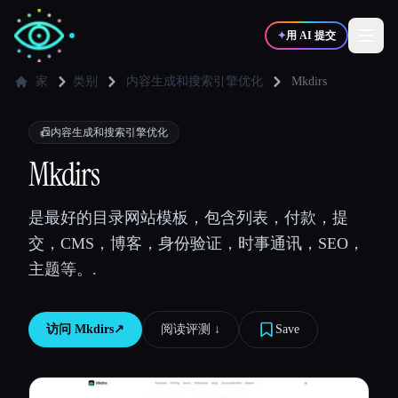
✦
用 AI 提交
家
类别
内容生成和搜索引擎优化
Mkdirs
✍️
🎨
写作者
设计师
📠
内容生成和搜索引擎优化
Mkdirs
💻
📈
开发者
营销
是最好的目录网站模板，包含列表，付款，提
交，CMS，博客，身份验证，时事通讯，SEO，
🎓
🎬
学生
创作者
主题等。.
访问
Mkdirs
↗︎
阅读评测 ↓︎
Save
博客
比较工具