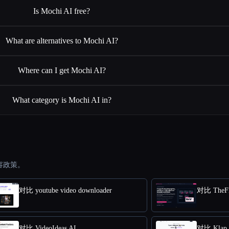
Is Mochi AI free?
What are alternatives to Mochi AI?
Where can I get Mochi AI?
What category is Mochi AI in?
容政策。
对比 youtube video downloader
对比 TheFl
对比 VideoIdeas AI
对比 Klap 