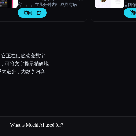
容工厂。在几分钟内生成具有病毒
品图
价值的脚本、新鲜的视频创意和引
访问
访
人入胜的内容。
器，它正在彻底改变数字
，可将文字提示精确地
的重大进步，为数字内容
What is Mochi AI used for?