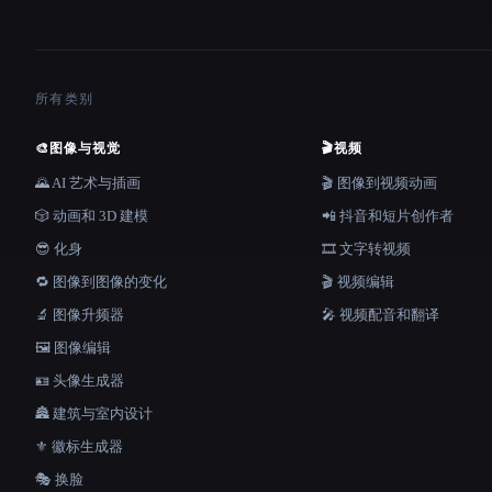
所有类别
🎨
图像与视觉
🎬
视频
🌄 AI 艺术与插画
🎬 图像到视频动画
🎲 动画和 3D 建模
📲 抖音和短片创作者
😎 化身
🎞️ 文字转视频
🔁 图像到图像的变化
🎬 视频编辑
🔬 图像升频器
🎤 视频配音和翻译
🖼️ 图像编辑
🪪 头像生成器
🏯 建筑与室内设计
⚜️ 徽标生成器
🎭 换脸