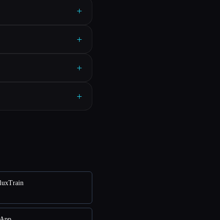
+
+
+
+
uxTrain
App