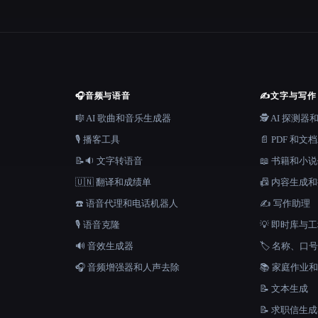
🎧
音频与语音
✍️
文字与写作
🎼 AI 歌曲和音乐生成器
🕵️ AI 探测
🎙️ 播客工具
📄 PDF 和文
📝🔉 文字转语音
📖 书籍和小
🇺🇳 翻译和成绩单
📠 内容生成
☎️ 语音代理和电话机器人
✍️ 写作助理
🎙️ 语音克隆
💡 即时库与
🔊 音效生成器
🏷️ 名称、
🎧 音频增强器和人声去除
📚 家庭作业
📝 文本生成
📝 求职信生