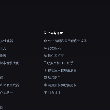
💻
代码与开发
器和人性化器
🛠️ Vibe 编码和应用程序生成器
档工具
🦾 代理编码
说作家
🔌 插件和扩展
和搜索引擎优化
🗄️ 数据库和 SQL 助手
📱 移动应用程序生成器
工程
💻 编程助手
口号和命名生成器
🕸️ 网页抓取和数据提取
和作文助手
🕸 网页设计
成器