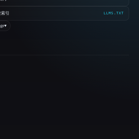
读索引
LLMS.TXT
ge
▾