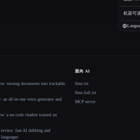
机器可
Langua
面向 AI
ew: turning documents into trackable
llms.txt
llms-full.txt
 an all-in-one voice generator and
MCP server
ew: a no-code chatbot trained on
 review: fast AI dubbing and
+ languages