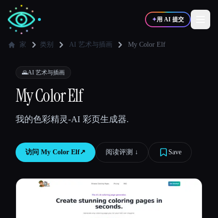
✦
用 AI 提交
家
类别
AI 艺术与插画
My Color Elf
✍️
🎨
写作者
设计师
🌄
AI 艺术与插画
My Color Elf
💻
📈
开发者
营销
我的色彩精灵-AI 彩页生成器.
🎓
🎬
学生
创作者
访问
My Color Elf
↗︎
阅读评测 ↓︎
Save
博客
比较工具