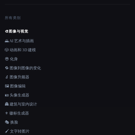
所有类别
🎨
图像与视觉
🌄 AI 艺术与插画
🎲 动画和 3D 建模
😎 化身
🔁 图像到图像的变化
🔬 图像升频器
🖼️ 图像编辑
🪪 头像生成器
🏯 建筑与室内设计
⚜️ 徽标生成器
🎭 换脸
🖌️ 文字转图片