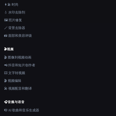
👩‍🎤 时尚
💧 水印去除剂
🖼️ 照片修复
🪄 背景去除器
📸 面部和美容评级
🎬
视频
🎬 图像到视频动画
📲 抖音和短片创作者
🎞️ 文字转视频
🎬 视频编辑
🎤 视频配音和翻译
🎧
音频与语音
🎼 AI 歌曲和音乐生成器