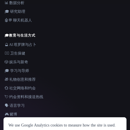
📊 数据分析
🎓 研究助理
🤖💬 聊天机器人
🎓
教育与生活方式
🔮 AI 塔罗牌与占卜
👩‍⚕️ 卫生保健
🎲 娱乐与新奇
🎓 学习与导师
🎁 礼物创意和推荐
💞 社交网络和约会
💘 约会资料和接送热线
🗣️ 语言学习
🎮 赌博
语言
We use Google Analytics cookies to measure how the site is used.
English
español
Français
Русский
简体中文