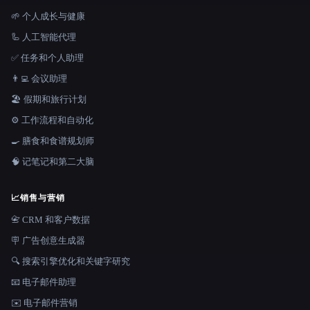
🌱 个人成长与健康
🦾 人工智能代理
✅ 任务和个人助理
👨‍💻 会议助理
🏖 假期和旅行计划
⚙️ 工作流程和自动化
🍳 膳食和食谱规划师
🧠 记笔记和第二大脑
📈
销售与营销
📇 CRM 和客户数据
🪧 广告创意生成器
🔍 搜索引擎优化和关键字研究
📧 电子邮件助理
✉️ 电子邮件营销