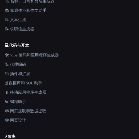
🏷️ 名称、口号和命名生成器
📚 家庭作业和作文助手
📝 文本生成
📝 求职信生成器
💻
代码与开发
🛠️ Vibe 编码和应用程序生成器
🦾 代理编码
🔌 插件和扩展
🗄️ 数据库和 SQL 助手
📱 移动应用程序生成器
💻 编程助手
🕸️ 网页抓取和数据提取
🕸 网页设计
⚡
效率