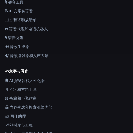
🎙️ 播客工具
📝🔉 文字转语音
🇺🇳 翻译和成绩单
☎️ 语音代理和电话机器人
🎙️ 语音克隆
🔊 音效生成器
🎧 音频增强器和人声去除
✍️
文字与写作
🕵️ AI 探测器和人性化器
📄 PDF 和文档工具
📖 书籍和小说作家
📠 内容生成和搜索引擎优化
✍️ 写作助理
💡 即时库与工程