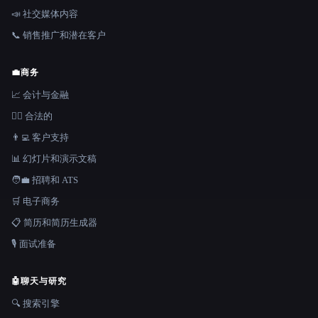
📣 社交媒体内容
📞 销售推广和潜在客户
💼
商务
📈 会计与金融
👩‍⚖️ 合法的
👨‍💻 客户支持
📊 幻灯片和演示文稿
🧑‍💼 招聘和 ATS
🛒 电子商务
📋 简历和简历生成器
🎙️ 面试准备
🤖
聊天与研究
🔍 搜索引擎