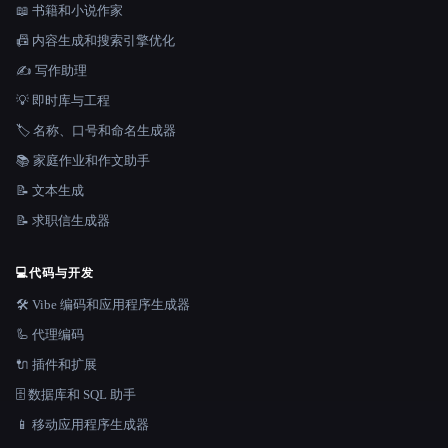
📖 书籍和小说作家
📠 内容生成和搜索引擎优化
✍️ 写作助理
💡 即时库与工程
🏷️ 名称、口号和命名生成器
📚 家庭作业和作文助手
📝 文本生成
📝 求职信生成器
💻
代码与开发
🛠️ Vibe 编码和应用程序生成器
🦾 代理编码
🔌 插件和扩展
🗄️ 数据库和 SQL 助手
📱 移动应用程序生成器