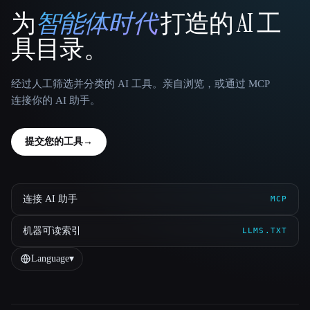
为
智能体时代
打造的 AI 工
That AI Collection
具目录。
经过人工筛选并分类的 AI 工具。亲自浏览，或通过 MCP
连接你的 AI 助手。
提交您的工具
→
连接 AI 助手
MCP
机器可读索引
LLMS.TXT
Language
▾