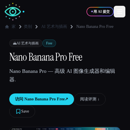
✦
用 AI 提交
家
类别
AI 艺术与插画
Nano Banana Pro Free
✍️
🎨
写作者
设计师
🌄
AI 艺术与插画
Free
Nano Banana Pro Free
💻
📈
开发者
营销
Nano Banana Pro — 高级 AI 图像生成器和编辑
器.
🎓
🎬
学生
创作者
访问
Nano Banana Pro Free
↗︎
阅读评测 ↓︎
Save
博客
比较工具