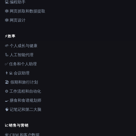
💻 编程助手
🕸️ 网页抓取和数据提取
🕸 网页设计
⚡
效率
🌱 个人成长与健康
🦾 人工智能代理
✅ 任务和个人助理
👨‍💻 会议助理
🏖 假期和旅行计划
⚙️ 工作流程和自动化
🍳 膳食和食谱规划师
🧠 记笔记和第二大脑
📈
销售与营销
📇 CRM 和客户数据