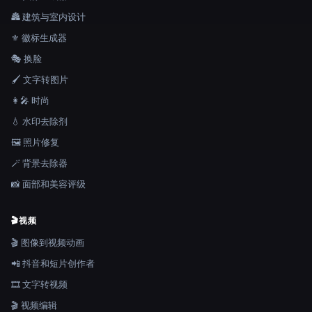
🏯 建筑与室内设计
⚜️ 徽标生成器
🎭 换脸
🖌️ 文字转图片
👩‍🎤 时尚
💧 水印去除剂
🖼️ 照片修复
🪄 背景去除器
📸 面部和美容评级
🎬
视频
🎬 图像到视频动画
📲 抖音和短片创作者
🎞️ 文字转视频
🎬 视频编辑