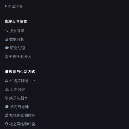
🎙️ 面试准备
🤖
聊天与研究
🔍 搜索引擎
📊 数据分析
🎓 研究助理
🤖💬 聊天机器人
🎓
教育与生活方式
🔮 AI 塔罗牌与占卜
👩‍⚕️ 卫生保健
🎲 娱乐与新奇
🎓 学习与导师
🎁 礼物创意和推荐
💞 社交网络和约会