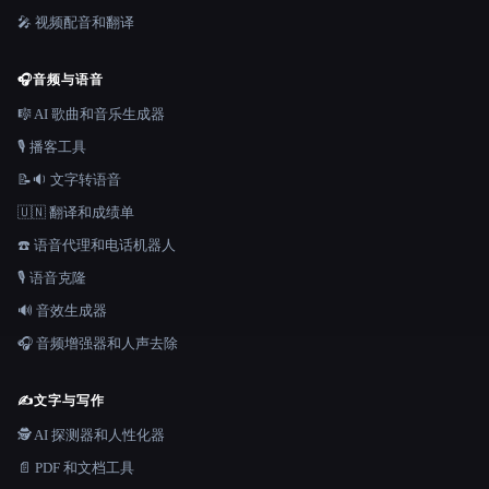
🎤 视频配音和翻译
🎧
音频与语音
🎼 AI 歌曲和音乐生成器
🎙️ 播客工具
📝🔉 文字转语音
🇺🇳 翻译和成绩单
☎️ 语音代理和电话机器人
🎙️ 语音克隆
🔊 音效生成器
🎧 音频增强器和人声去除
✍️
文字与写作
🕵️ AI 探测器和人性化器
📄 PDF 和文档工具