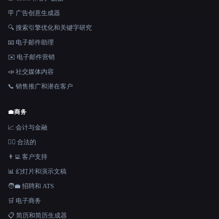
🪧 广告创意生成器
🔍 搜索引擎优化和关键字研究
📧 电子邮件助理
✉️ 电子邮件营销
📣 社交媒体内容
📞 销售推广和潜在客户
💼
商务
📈 会计与金融
👩‍⚖️ 合法的
👨‍💻 客户支持
📊 幻灯片和演示文稿
🧑‍💼 招聘和 ATS
🛒 电子商务
📋 简历和简历生成器