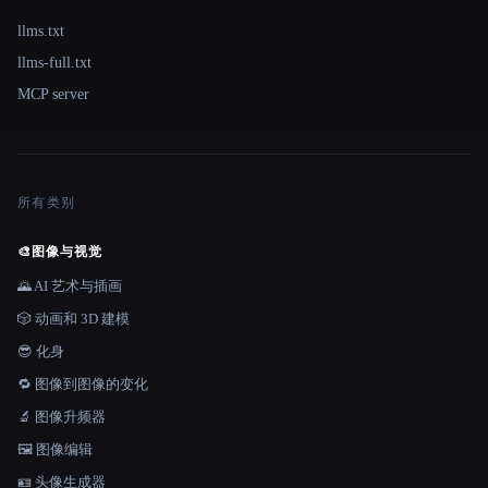
llms.txt
llms-full.txt
MCP server
所有类别
🎨
图像与视觉
🌄 AI 艺术与插画
🎲 动画和 3D 建模
😎 化身
🔁 图像到图像的变化
🔬 图像升频器
🖼️ 图像编辑
🪪 头像生成器