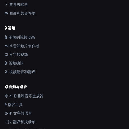
🪄 背景去除器
📸 面部和美容评级
🎬
视频
🎬 图像到视频动画
📲 抖音和短片创作者
🎞️ 文字转视频
🎬 视频编辑
🎤 视频配音和翻译
🎧
音频与语音
🎼 AI 歌曲和音乐生成器
🎙️ 播客工具
📝🔉 文字转语音
🇺🇳 翻译和成绩单