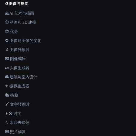
🎨
图像与视觉
🌄 AI 艺术与插画
🎲 动画和 3D 建模
😎 化身
🔁 图像到图像的变化
🔬 图像升频器
🖼️ 图像编辑
🪪 头像生成器
🏯 建筑与室内设计
⚜️ 徽标生成器
🎭 换脸
🖌️ 文字转图片
👩‍🎤 时尚
💧 水印去除剂
🖼️ 照片修复