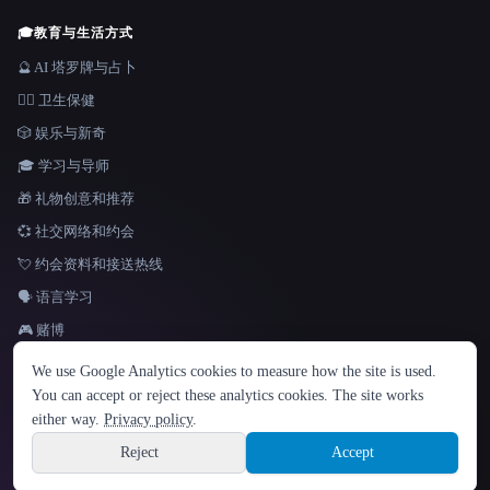
🎓
教育与生活方式
🔮 AI 塔罗牌与占卜
👩‍⚕️ 卫生保健
🎲 娱乐与新奇
🎓 学习与导师
🎁 礼物创意和推荐
💞 社交网络和约会
💘 约会资料和接送热线
🗣️ 语言学习
🎮 赌博
语言
We use Google Analytics cookies to measure how the site is used.
English
español
Français
Русский
简体中文
You can accept or reject these analytics cookies. The site works
Hindi
either way.
Privacy policy
.
© 2026 That AI Collection. 保留所有权利。
·
服务条款
·
隐私政策
·
·
Site information
Built with Metatron ★
Reject
Accept
build de3d624c
Sign up