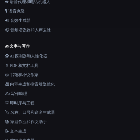
☎️ 语音代理和电话机器人
🎙️ 语音克隆
🔊 音效生成器
🎧 音频增强器和人声去除
✍️
文字与写作
🕵️ AI 探测器和人性化器
📄 PDF 和文档工具
📖 书籍和小说作家
📠 内容生成和搜索引擎优化
✍️ 写作助理
💡 即时库与工程
🏷️ 名称、口号和命名生成器
📚 家庭作业和作文助手
📝 文本生成