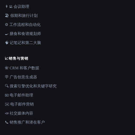
👨‍💻 会议助理
🏖 假期和旅行计划
⚙️ 工作流程和自动化
🍳 膳食和食谱规划师
🧠 记笔记和第二大脑
📈
销售与营销
📇 CRM 和客户数据
🪧 广告创意生成器
🔍 搜索引擎优化和关键字研究
📧 电子邮件助理
✉️ 电子邮件营销
📣 社交媒体内容
📞 销售推广和潜在客户