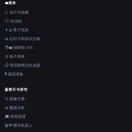
💼
商务
📈 会计与金融
👩‍⚖️ 合法的
👨‍💻 客户支持
📊 幻灯片和演示文稿
🧑‍💼 招聘和 ATS
🛒 电子商务
📋 简历和简历生成器
🎙️ 面试准备
🤖
聊天与研究
🔍 搜索引擎
📊 数据分析
🎓 研究助理
🤖💬 聊天机器人