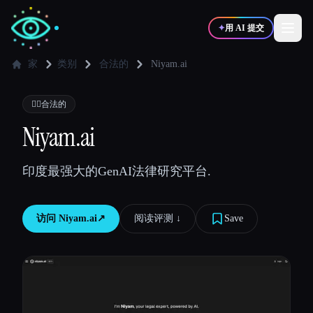
✦
用 AI 提交
家
类别
合法的
Niyam.ai
✍️
🎨
写作者
设计师
👩‍⚖️
合法的
Niyam.ai
💻
📈
开发者
营销
印度最强大的GenAI法律研究平台.
🎓
🎬
学生
创作者
访问
Niyam.ai
↗︎
阅读评测 ↓︎
Save
博客
比较工具