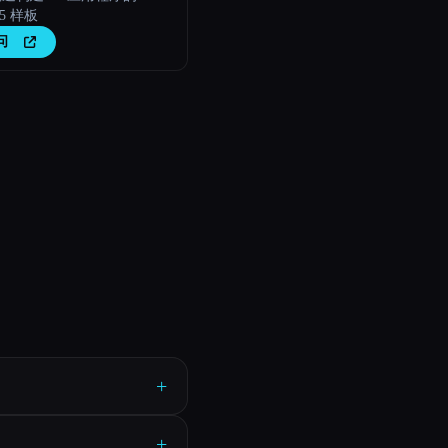
e 5 样板
问
+
+