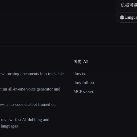
机器可
Langua
面向 AI
ew: turning documents into trackable
llms.txt
llms-full.txt
 an all-in-one voice generator and
MCP server
ew: a no-code chatbot trained on
 review: fast AI dubbing and
+ languages