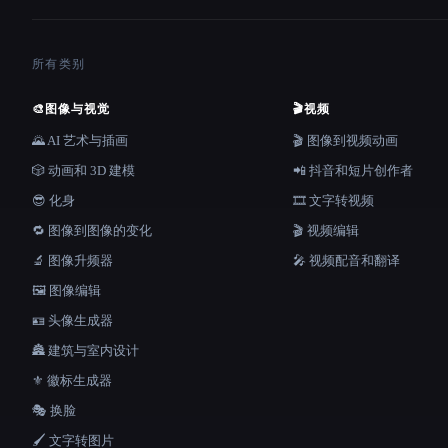
所有类别
🎨
图像与视觉
🎬
视频
🌄 AI 艺术与插画
🎬 图像到视频动画
🎲 动画和 3D 建模
📲 抖音和短片创作者
😎 化身
🎞️ 文字转视频
🔁 图像到图像的变化
🎬 视频编辑
🔬 图像升频器
🎤 视频配音和翻译
🖼️ 图像编辑
🪪 头像生成器
🏯 建筑与室内设计
⚜️ 徽标生成器
🎭 换脸
🖌️ 文字转图片