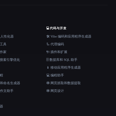
💻
代码与开发
器和人性化器
🛠️ Vibe 编码和应用程序生成器
档工具
🦾 代理编码
说作家
🔌 插件和扩展
和搜索引擎优化
🗄️ 数据库和 SQL 助手
📱 移动应用程序生成器
工程
💻 编程助手
口号和命名生成器
🕸️ 网页抓取和数据提取
和作文助手
🕸 网页设计
成器