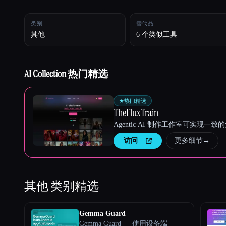
类别
替代品
Esc
其他
6 个类似工具
AI Collection 热门精选
★
热门精选
TheFluxTrain
Agentic AI 制作工作室可实现
访问
更多细节
→
其他
类别精选
Gemma Guard
Gemma Guard — 使用设备端