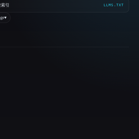
读索引
LLMS.TXT
ge
▾