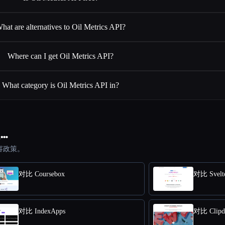
hat are alternatives to Oil Metrics API?
Where can I get Oil Metrics API?
What category is Oil Metrics API in?
…
容政策。
对比 Coursebox
对比 Svelt
对比 IndexApps
对比 Clipd