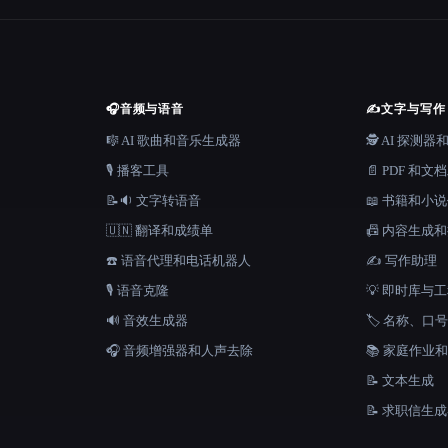
🎧
音频与语音
✍️
文字与写作
🎼 AI 歌曲和音乐生成器
🕵️ AI 探测
🎙️ 播客工具
📄 PDF 和文
📝🔉 文字转语音
📖 书籍和小
🇺🇳 翻译和成绩单
📠 内容生成
☎️ 语音代理和电话机器人
✍️ 写作助理
🎙️ 语音克隆
💡 即时库与
🔊 音效生成器
🏷️ 名称、
🎧 音频增强器和人声去除
📚 家庭作业
📝 文本生成
📝 求职信生