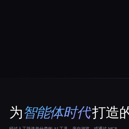
为
智能体时代
打造的
That AI Collection
经过人工筛选并分类的 AI 工具。亲自浏览，或通过 MCP