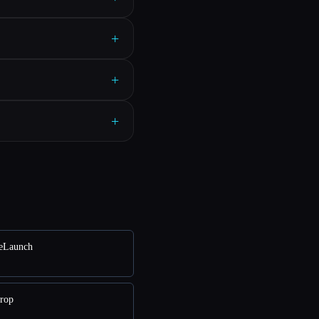
+
+
+
eLaunch
rop