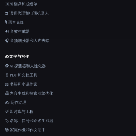
🇺🇳 翻译和成绩单
☎️ 语音代理和电话机器人
🎙️ 语音克隆
🔊 音效生成器
🎧 音频增强器和人声去除
✍️
文字与写作
🕵️ AI 探测器和人性化器
📄 PDF 和文档工具
📖 书籍和小说作家
📠 内容生成和搜索引擎优化
✍️ 写作助理
💡 即时库与工程
🏷️ 名称、口号和命名生成器
📚 家庭作业和作文助手