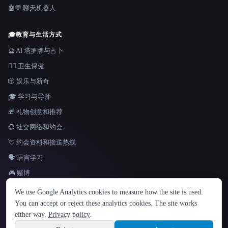
🤖💬 聊天机器人
🎓
教育与生活方式
🔮 AI 塔罗牌与占卜
👩‍⚕️ 卫生保健
🎲 娱乐与新奇
🎓 学习与导师
🎁 礼物创意和推荐
💞 社交网络和约会
💘 约会资料和接送热线
🗣️ 语言学习
🎮 赌博
语言
We use Google Analytics cookies to measure how the site is used.
English
español
Français
Русский
简体中文
You can accept or reject these analytics cookies. The site works
Hindi
either way.
Privacy policy
.
© 2026 That AI Collection. 保留所有权利。
·
服务条款
·
隐私政策
·
·
Site information
Built with Metatron ★