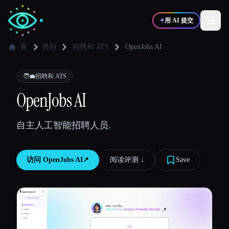
✦
用 AI 提交
家
类别
招聘和 ATS
OpenJobs AI
✍️
🎨
写作者
设计师
🧑‍💼
招聘和 ATS
OpenJobs AI
💻
📈
开发者
营销
自主人工智能招聘人员.
🎓
🎬
学生
创作者
访问
OpenJobs AI
↗︎
阅读评测 ↓︎
Save
博客
比较工具