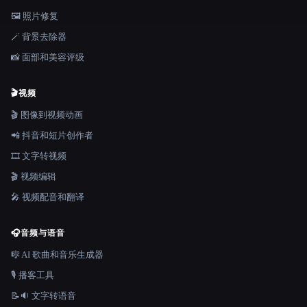
🖼️ 照片修复
🪄 背景去除器
📸 面部和美容评级
🎬
视频
🎬 图像到视频动画
📲 抖音和短片创作者
🎞️ 文字转视频
🎬 视频编辑
🎤 视频配音和翻译
🎧
音频与语音
🎼 AI 歌曲和音乐生成器
🎙️ 播客工具
📝🔉 文字转语音