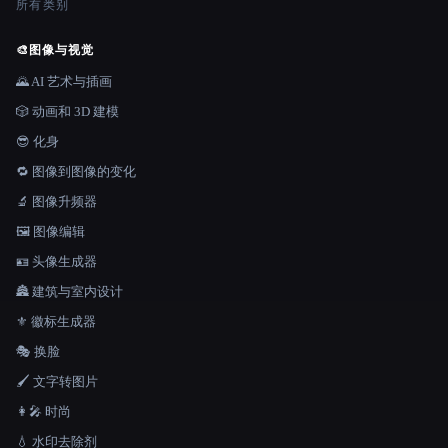
所有类别
🎨
图像与视觉
🌄 AI 艺术与插画
🎲 动画和 3D 建模
😎 化身
🔁 图像到图像的变化
🔬 图像升频器
🖼️ 图像编辑
🪪 头像生成器
🏯 建筑与室内设计
⚜️ 徽标生成器
🎭 换脸
🖌️ 文字转图片
👩‍🎤 时尚
💧 水印去除剂