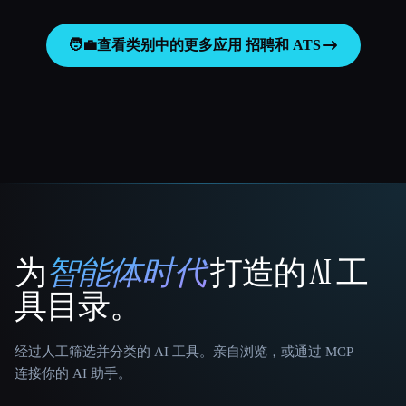
🧑‍💼
查看类别中的更多应用
招聘和 ATS
为
智能体时代
打造的 AI 工
That AI Collection
具目录。
经过人工筛选并分类的 AI 工具。亲自浏览，或通过 MCP
连接你的 AI 助手。