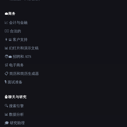
💼
商务
📈 会计与金融
👩‍⚖️ 合法的
👨‍💻 客户支持
📊 幻灯片和演示文稿
🧑‍💼 招聘和 ATS
🛒 电子商务
📋 简历和简历生成器
🎙️ 面试准备
🤖
聊天与研究
🔍 搜索引擎
📊 数据分析
🎓 研究助理