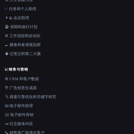
✅ 任务和个人助理
👨‍💻 会议助理
🏖 假期和旅行计划
⚙️ 工作流程和自动化
🍳 膳食和食谱规划师
🧠 记笔记和第二大脑
📈
销售与营销
📇 CRM 和客户数据
🪧 广告创意生成器
🔍 搜索引擎优化和关键字研究
📧 电子邮件助理
✉️ 电子邮件营销
📣 社交媒体内容
📞 销售推广和潜在客户