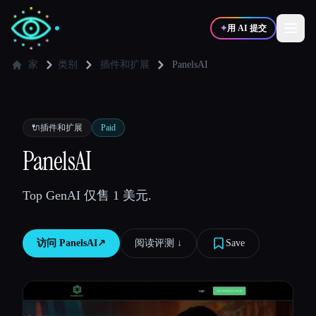
✦
用 AI 提交
家
类别
插件和扩展
PanelsAI
✍️
🎨
写作者
设计师
🔌
插件和扩展
Paid
💻
📈
PanelsAI
开发者
营销
Top GenAI 仅售 1 美元.
🎓
🎬
学生
创作者
访问
PanelsAI
↗︎
阅读评测 ↓︎
Save
博客
比较工具