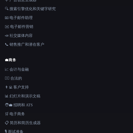
🔍 搜索引擎优化和关键字研究
📧 电子邮件助理
✉️ 电子邮件营销
📣 社交媒体内容
📞 销售推广和潜在客户
💼
商务
📈 会计与金融
👩‍⚖️ 合法的
👨‍💻 客户支持
📊 幻灯片和演示文稿
🧑‍💼 招聘和 ATS
🛒 电子商务
📋 简历和简历生成器
🎙️ 面试准备