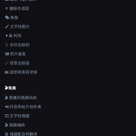
⚜️ 徽标生成器
🎭 换脸
🖌️ 文字转图片
👩‍🎤 时尚
💧 水印去除剂
🖼️ 照片修复
🪄 背景去除器
📸 面部和美容评级
🎬
视频
🎬 图像到视频动画
📲 抖音和短片创作者
🎞️ 文字转视频
🎬 视频编辑
🎤 视频配音和翻译