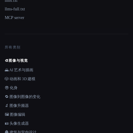
llms.txt
llms-full.txt
MCP server
所有类别
🎨
图像与视觉
🌄 AI 艺术与插画
🎲 动画和 3D 建模
😎 化身
🔁 图像到图像的变化
🔬 图像升频器
🖼️ 图像编辑
🪪 头像生成器
🏯 建筑与室内设计