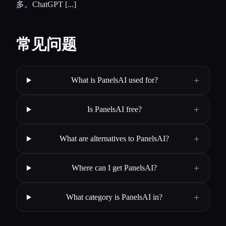
多。ChatGPT [...]
常见问题
+
What is PanelsAI used for?
+
Is PanelsAI free?
+
What are alternatives to PanelsAI?
+
Where can I get PanelsAI?
+
What category is PanelsAI in?