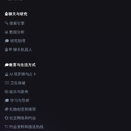
🤖
聊天与研究
🔍 搜索引擎
📊 数据分析
🎓 研究助理
🤖💬 聊天机器人
🎓
教育与生活方式
🔮 AI 塔罗牌与占卜
👩‍⚕️ 卫生保健
🎲 娱乐与新奇
🎓 学习与导师
🎁 礼物创意和推荐
💞 社交网络和约会
💘 约会资料和接送热线