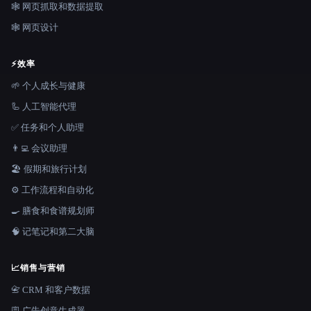
🕸️ 网页抓取和数据提取
🕸 网页设计
⚡
效率
🌱 个人成长与健康
🦾 人工智能代理
✅ 任务和个人助理
👨‍💻 会议助理
🏖 假期和旅行计划
⚙️ 工作流程和自动化
🍳 膳食和食谱规划师
🧠 记笔记和第二大脑
📈
销售与营销
📇 CRM 和客户数据
🪧 广告创意生成器