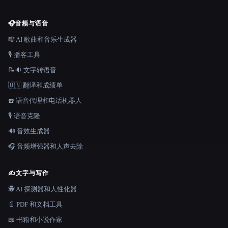
🎧
音频与语音
🎼 AI 歌曲和音乐生成器
🎙️ 播客工具
📝🔉 文字转语音
🇺🇳 翻译和成绩单
☎️ 语音代理和电话机器人
🎙️ 语音克隆
🔊 音效生成器
🎧 音频增强器和人声去除
✍️
文字与写作
🕵️ AI 探测器和人性化器
📄 PDF 和文档工具
📖 书籍和小说作家