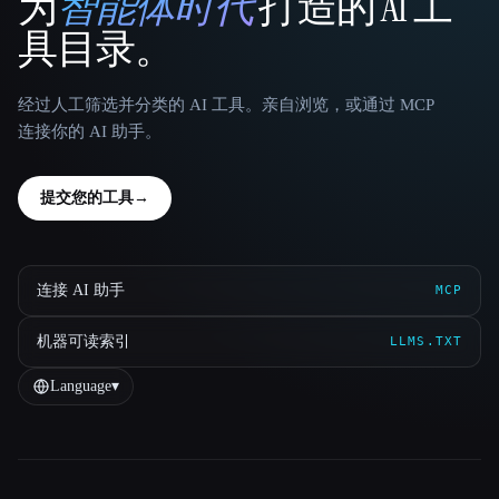
为
智能体时代
打造的 AI 工
That AI Collection
具目录。
经过人工筛选并分类的 AI 工具。亲自浏览，或通过 MCP
连接你的 AI 助手。
提交您的工具
→
连接 AI 助手
MCP
机器可读索引
LLMS.TXT
Language
▾