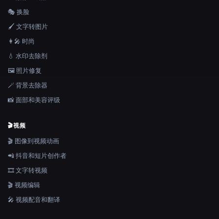
🎭 换脸
🖌️ 文字转图片
👩‍🎤 时尚
💧 水印去除剂
🖼️ 照片修复
🪄 背景去除器
📸 面部和美容评级
🎬
视频
🎬 图像到视频动画
📲 抖音和短片创作者
🎞️ 文字转视频
🎬 视频编辑
🎤 视频配音和翻译