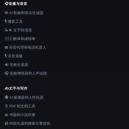
🎧
音频与语音
🎼 AI 歌曲和音乐生成器
🎙️ 播客工具
📝🔉 文字转语音
🇺🇳 翻译和成绩单
☎️ 语音代理和电话机器人
🎙️ 语音克隆
🔊 音效生成器
🎧 音频增强器和人声去除
✍️
文字与写作
🕵️ AI 探测器和人性化器
📄 PDF 和文档工具
📖 书籍和小说作家
📠 内容生成和搜索引擎优化