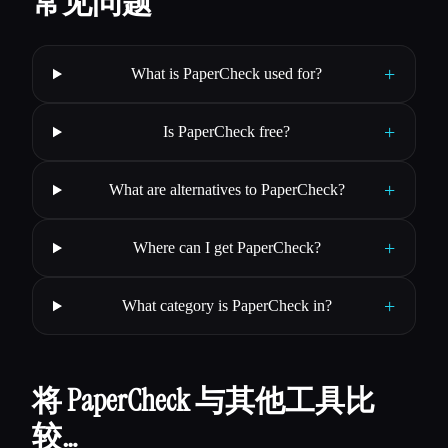
常见问题
+
What is PaperCheck used for?
+
Is PaperCheck free?
+
What are alternatives to PaperCheck?
+
Where can I get PaperCheck?
+
What category is PaperCheck in?
将 PaperCheck 与其他工具比
较…