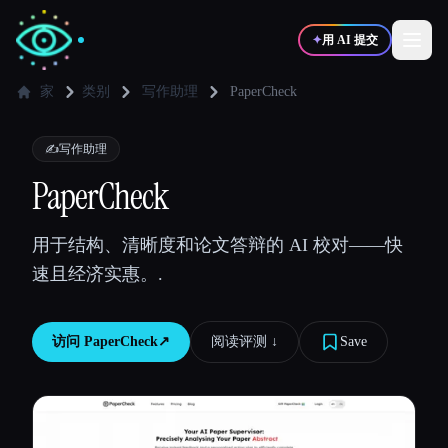
✦
用 AI 提交
家
类别
写作助理
PaperCheck
✍️
🎨
写作者
设计师
✍️
写作助理
PaperCheck
💻
📈
开发者
营销
用于结构、清晰度和论文答辩的 AI 校对——快
速且经济实惠。.
🎓
🎬
学生
创作者
访问
PaperCheck
↗︎
阅读评测 ↓︎
Save
博客
比较工具