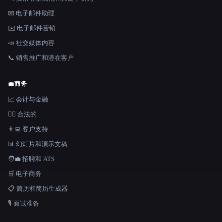
📧 电子邮件助理
✉️ 电子邮件营销
📣 社交媒体内容
📞 销售推广和潜在客户
💼
商务
📈 会计与金融
👩‍⚖️ 合法的
👨‍💻 客户支持
📊 幻灯片和演示文稿
🧑‍💼 招聘和 ATS
🛒 电子商务
📋 简历和简历生成器
🎙️ 面试准备