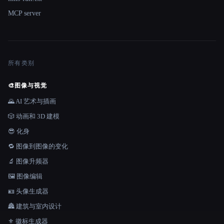
MCP server
所有类别
🎨
图像与视觉
🌄 AI 艺术与插画
🎲 动画和 3D 建模
😎 化身
🔁 图像到图像的变化
🔬 图像升频器
🖼️ 图像编辑
🪪 头像生成器
🏯 建筑与室内设计
⚜️ 徽标生成器