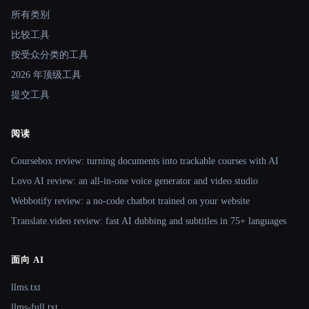
所有类别
比较工具
按受众分类的工具
2026 年顶级工具
提交工具
阅读
Coursebox review: turning documents into trackable courses with AI
Lovo AI review: an all-in-one voice generator and video studio
Webbotify review: a no-code chatbot trained on your website
Translate.video review: fast AI dubbing and subtitles in 75+ languages
面向 AI
llms.txt
llms-full.txt