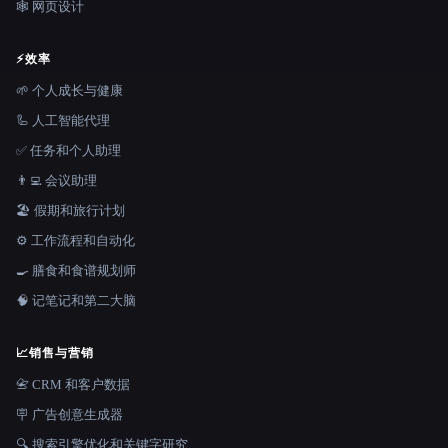
🕸 网页设计
⚡
效率
🌱 个人成长与健康
🦾 人工智能代理
✅ 任务和个人助理
👨‍💻 会议助理
🏖 假期和旅行计划
⚙️ 工作流程和自动化
🍳 膳食和食谱规划师
🧠 记笔记和第二大脑
📈
销售与营销
📇 CRM 和客户数据
🪧 广告创意生成器
🔍 搜索引擎优化和关键字研究