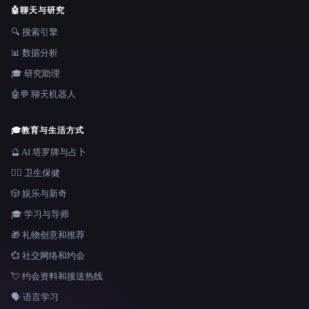
🤖
聊天与研究
🔍 搜索引擎
📊 数据分析
🎓 研究助理
🤖💬 聊天机器人
🎓
教育与生活方式
🔮 AI 塔罗牌与占卜
👩‍⚕️ 卫生保健
🎲 娱乐与新奇
🎓 学习与导师
🎁 礼物创意和推荐
💞 社交网络和约会
💘 约会资料和接送热线
🗣️ 语言学习