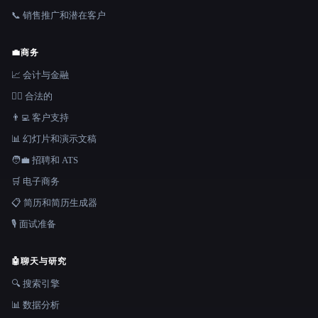
📞 销售推广和潜在客户
💼
商务
📈 会计与金融
👩‍⚖️ 合法的
👨‍💻 客户支持
📊 幻灯片和演示文稿
🧑‍💼 招聘和 ATS
🛒 电子商务
📋 简历和简历生成器
🎙️ 面试准备
🤖
聊天与研究
🔍 搜索引擎
📊 数据分析