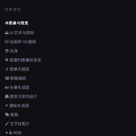
所有类别
🎨
图像与视觉
🌄 AI 艺术与插画
🎲 动画和 3D 建模
😎 化身
🔁 图像到图像的变化
🔬 图像升频器
🖼️ 图像编辑
🪪 头像生成器
🏯 建筑与室内设计
⚜️ 徽标生成器
🎭 换脸
🖌️ 文字转图片
👩‍🎤 时尚