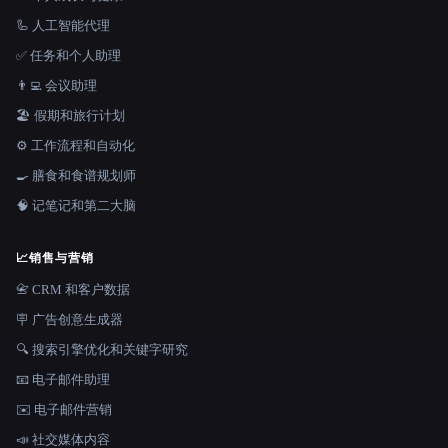
🦾 人工智能代理
✅ 任务和个人助理
👨‍💻 会议助理
🏖 假期和旅行计划
⚙️ 工作流程和自动化
🍳 膳食和食谱规划师
🧠 记笔记和第二大脑
📈
销售与营销
📇 CRM 和客户数据
🪧 广告创意生成器
🔍 搜索引擎优化和关键字研究
📧 电子邮件助理
✉️ 电子邮件营销
📣 社交媒体内容