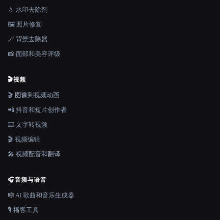
💧 水印去除剂
🖼️ 照片修复
🪄 背景去除器
📸 面部和美容评级
🎬
视频
🎬 图像到视频动画
📲 抖音和短片创作者
🎞️ 文字转视频
🎬 视频编辑
🎤 视频配音和翻译
🎧
音频与语音
🎼 AI 歌曲和音乐生成器
🎙️ 播客工具