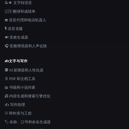
📝🔉 文字转语音
🇺🇳 翻译和成绩单
☎️ 语音代理和电话机器人
🎙️ 语音克隆
🔊 音效生成器
🎧 音频增强器和人声去除
✍️
文字与写作
🕵️ AI 探测器和人性化器
📄 PDF 和文档工具
📖 书籍和小说作家
📠 内容生成和搜索引擎优化
✍️ 写作助理
💡 即时库与工程
🏷️ 名称、口号和命名生成器