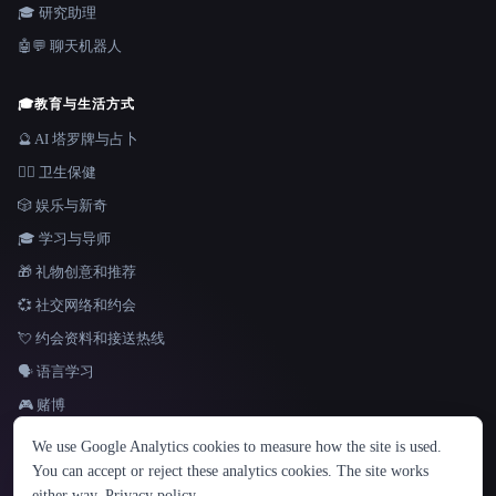
🎓 研究助理
🤖💬 聊天机器人
🎓
教育与生活方式
🔮 AI 塔罗牌与占卜
👩‍⚕️ 卫生保健
🎲 娱乐与新奇
🎓 学习与导师
🎁 礼物创意和推荐
💞 社交网络和约会
💘 约会资料和接送热线
🗣️ 语言学习
🎮 赌博
语言
We use Google Analytics cookies to measure how the site is used.
English
español
Français
Русский
简体中文
You can accept or reject these analytics cookies. The site works
Hindi
either way.
Privacy policy
.