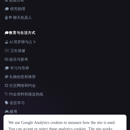
📊 数据分析
🎓 研究助理
🤖💬 聊天机器人
🎓
教育与生活方式
🔮 AI 塔罗牌与占卜
👩‍⚕️ 卫生保健
🎲 娱乐与新奇
🎓 学习与导师
🎁 礼物创意和推荐
💞 社交网络和约会
💘 约会资料和接送热线
🗣️ 语言学习
🎮 赌博
语言
We use Google Analytics cookies to measure how the site is used.
English
español
Français
Русский
简体中文
You can accept or reject these analytics cookies. The site works