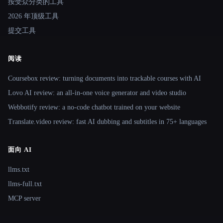
按受众分类的工具
2026 年顶级工具
提交工具
阅读
Coursebox review: turning documents into trackable courses with AI
Lovo AI review: an all-in-one voice generator and video studio
Webbotify review: a no-code chatbot trained on your website
Translate.video review: fast AI dubbing and subtitles in 75+ languages
面向 AI
llms.txt
llms-full.txt
MCP server