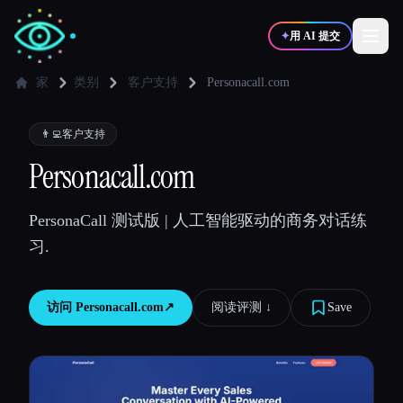
✦
用 AI 提交
家
类别
客户支持
Personacall.com
✍️
🎨
写作者
设计师
👨‍💻
客户支持
Personacall.com
💻
📈
开发者
营销
PersonaCall 测试版 | 人工智能驱动的商务对话练
习.
🎓
🎬
学生
创作者
访问
Personacall.com
↗︎
阅读评测 ↓︎
Save
博客
比较工具