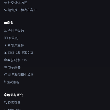
📣 社交媒体内容
📞 销售推广和潜在客户
💼
商务
📈 会计与金融
👩‍⚖️ 合法的
👨‍💻 客户支持
📊 幻灯片和演示文稿
🧑‍💼 招聘和 ATS
🛒 电子商务
📋 简历和简历生成器
🎙️ 面试准备
🤖
聊天与研究
🔍 搜索引擎