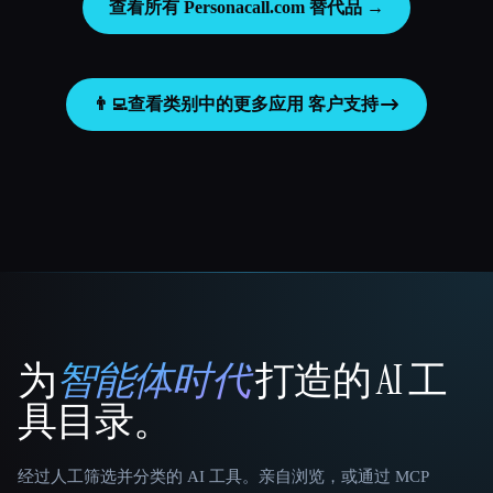
查看所有 Personacall.com 替代品 →
👨‍💻
查看类别中的更多应用
客户支持
为
智能体时代
打造的 AI 工
That AI Collection
具目录。
经过人工筛选并分类的 AI 工具。亲自浏览，或通过 MCP