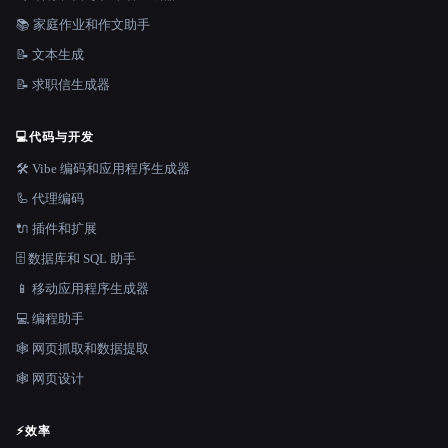
📚 家庭作业和作文助手
📝 文本生成
📝 求职信生成器
💻
代码与开发
🛠️ Vibe 编码和应用程序生成器
🦾 代理编码
🔌 插件和扩展
🗄️ 数据库和 SQL 助手
📱 移动应用程序生成器
💻 编程助手
🕸️ 网页抓取和数据提取
🕸 网页设计
⚡
效率