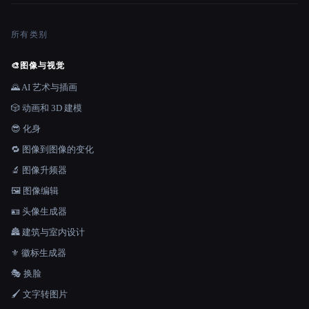
所有类别
🎨
图像与视觉
🌄 AI 艺术与插画
🎲 动画和 3D 建模
😎 化身
🔁 图像到图像的变化
🔬 图像升频器
🖼️ 图像编辑
🪪 头像生成器
🏯 建筑与室内设计
⚜️ 徽标生成器
🎭 换脸
🖌️ 文字转图片