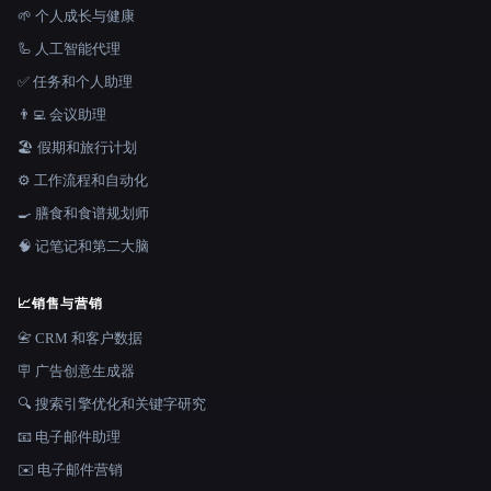
🌱 个人成长与健康
🦾 人工智能代理
✅ 任务和个人助理
👨‍💻 会议助理
🏖 假期和旅行计划
⚙️ 工作流程和自动化
🍳 膳食和食谱规划师
🧠 记笔记和第二大脑
📈
销售与营销
📇 CRM 和客户数据
🪧 广告创意生成器
🔍 搜索引擎优化和关键字研究
📧 电子邮件助理
✉️ 电子邮件营销