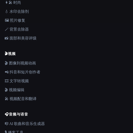
👩‍🎤 时尚
💧 水印去除剂
🖼️ 照片修复
🪄 背景去除器
📸 面部和美容评级
🎬
视频
🎬 图像到视频动画
📲 抖音和短片创作者
🎞️ 文字转视频
🎬 视频编辑
🎤 视频配音和翻译
🎧
音频与语音
🎼 AI 歌曲和音乐生成器
🎙️ 播客工具