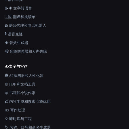
📝🔉 文字转语音
🇺🇳 翻译和成绩单
☎️ 语音代理和电话机器人
🎙️ 语音克隆
🔊 音效生成器
🎧 音频增强器和人声去除
✍️
文字与写作
🕵️ AI 探测器和人性化器
📄 PDF 和文档工具
📖 书籍和小说作家
📠 内容生成和搜索引擎优化
✍️ 写作助理
💡 即时库与工程
🏷️ 名称、口号和命名生成器