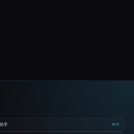
 助手
MCP