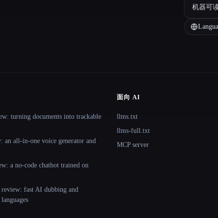
机器可
Langua
面向 AI
ew: turning documents into trackable
llms.txt
llms-full.txt
 an all-in-one voice generator and
MCP server
ew: a no-code chatbot trained on
 review: fast AI dubbing and
+ languages