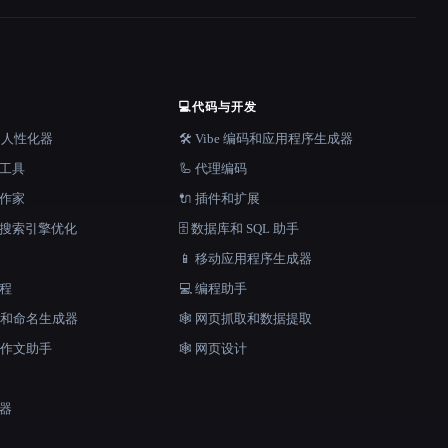
💻
代码与开发
器和人性化器
🛠️ Vibe 编码和应用程序生成器
档工具
🦾 代理编码
说作家
🔌 插件和扩展
和搜索引擎优化
🗄️ 数据库和 SQL 助手
📱 移动应用程序生成器
工程
💻 编程助手
口号和命名生成器
🕸️ 网页抓取和数据提取
和作文助手
🕸 网页设计
成器