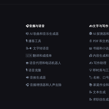
🎧
音频与语音
✍️
文字与写作
🎼 AI 歌曲和音乐生成器
🕵️ AI 探测
🎙️ 播客工具
📄 PDF 和文
📝🔉 文字转语音
📖 书籍和小
🇺🇳 翻译和成绩单
📠 内容生成
☎️ 语音代理和电话机器人
✍️ 写作助理
🎙️ 语音克隆
💡 即时库与
🔊 音效生成器
🏷️ 名称、
🎧 音频增强器和人声去除
📚 家庭作业
📝 文本生成
📝 求职信生