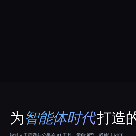
为
智能体时代
打造的
That AI Collection
经过人工筛选并分类的 AI 工具。亲自浏览，或通过 MCP