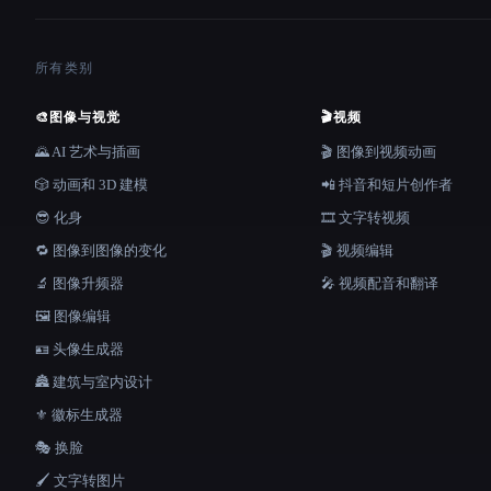
所有类别
🎨
图像与视觉
🎬
视频
🌄 AI 艺术与插画
🎬 图像到视频动画
🎲 动画和 3D 建模
📲 抖音和短片创作者
😎 化身
🎞️ 文字转视频
🔁 图像到图像的变化
🎬 视频编辑
🔬 图像升频器
🎤 视频配音和翻译
🖼️ 图像编辑
🪪 头像生成器
🏯 建筑与室内设计
⚜️ 徽标生成器
🎭 换脸
🖌️ 文字转图片