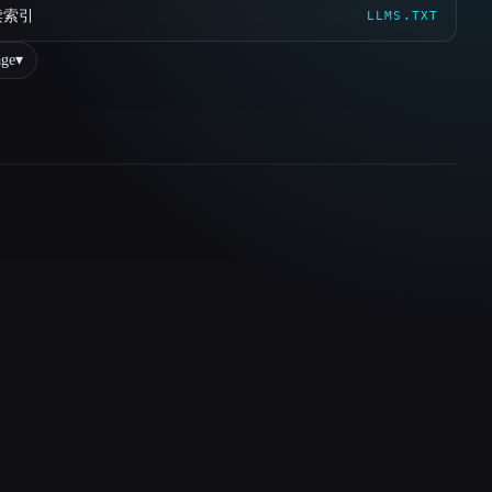
读索引
LLMS.TXT
ge
▾