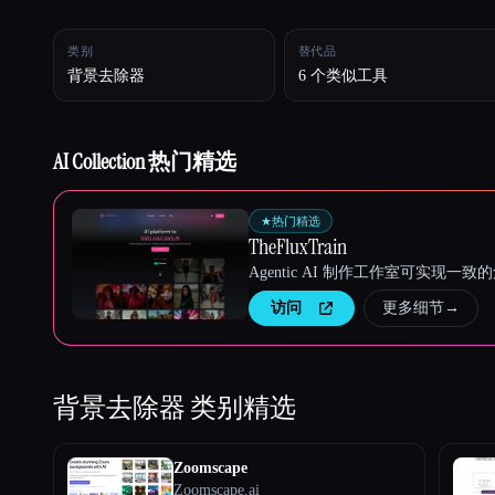
类别
替代品
Esc
背景去除器
6 个类似工具
AI Collection 热门精选
★
热门精选
TheFluxTrain
Agentic AI 制作工作室可实现
访问
更多细节
→
背景去除器
类别精选
Zoomscape
Zoomscape.ai