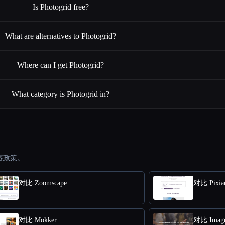
Is Photogrid free?
What are alternatives to Photogrid?
Where can I get Photogrid?
What category is Photogrid in?
容政策。
对比 Zoomscape
对比 Pixia
对比 Mokker
对比 Image