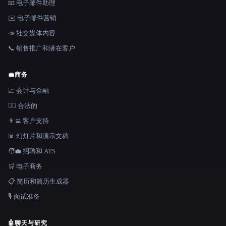
📧 电子邮件助理
✉️ 电子邮件营销
📣 社交媒体内容
📞 销售推广和潜在客户
💼
商务
📈 会计与金融
👩‍⚖️ 合法的
👨‍💻 客户支持
📊 幻灯片和演示文稿
🧑‍💼 招聘和 ATS
🛒 电子商务
📋 简历和简历生成器
🎙️ 面试准备
🤖
聊天与研究