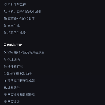
💡 即时库与工程
🏷️ 名称、口号和命名生成器
📚 家庭作业和作文助手
📝 文本生成
📝 求职信生成器
💻
代码与开发
🛠️ Vibe 编码和应用程序生成器
🦾 代理编码
🔌 插件和扩展
🗄️ 数据库和 SQL 助手
📱 移动应用程序生成器
💻 编程助手
🕸️ 网页抓取和数据提取
🕸 网页设计