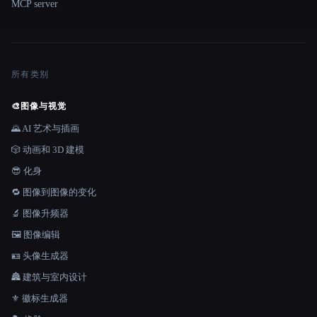
MCP server
所有类别
🎨
图像与视觉
🌄 AI 艺术与插画
🎲 动画和 3D 建模
😎 化身
🔁 图像到图像的变化
🔬 图像升频器
🖼️ 图像编辑
🪪 头像生成器
🏯 建筑与室内设计
⚜️ 徽标生成器