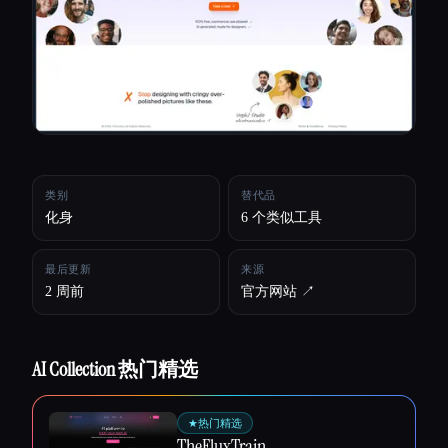
所有分类
关于
类别
替代品
化身
6 个类似工具
最后更新
来源
2 周前
官方网站 ↗︎
AI Collection 热门精选
Esc
★
热门精选
TheFluxTrain