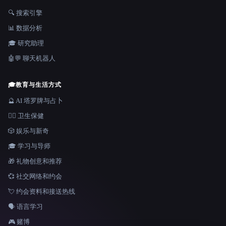
🔍 搜索引擎
📊 数据分析
🎓 研究助理
🤖💬 聊天机器人
🎓
教育与生活方式
🔮 AI 塔罗牌与占卜
👩‍⚕️ 卫生保健
🎲 娱乐与新奇
🎓 学习与导师
🎁 礼物创意和推荐
💞 社交网络和约会
💘 约会资料和接送热线
🗣️ 语言学习
🎮 赌博