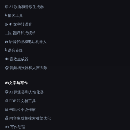
🎼 AI 歌曲和音乐生成器
🎙️ 播客工具
📝🔉 文字转语音
🇺🇳 翻译和成绩单
☎️ 语音代理和电话机器人
🎙️ 语音克隆
🔊 音效生成器
🎧 音频增强器和人声去除
✍️
文字与写作
🕵️ AI 探测器和人性化器
📄 PDF 和文档工具
📖 书籍和小说作家
📠 内容生成和搜索引擎优化
✍️ 写作助理