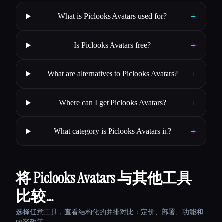
+
What is Piclooks Avatars used for?
+
Is Piclooks Avatars free?
+
What are alternatives to Piclooks Avatars?
+
Where can I get Piclooks Avatars?
+
What category is Piclooks Avatars in?
将 Piclooks Avatars 与其他工具
比较…
选择任意工具，查看结构化的并排对比：定价、部署、功能和
内容政策。