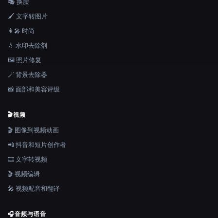
🎭 换脸
🖌️ 文字转图片
👩‍🎤 时尚
💧 水印去除剂
🖼️ 照片修复
🪄 背景去除器
📸 面部和美容评级
🎬
视频
🎬 图像到视频动画
📲 抖音和短片创作者
🎞️ 文字转视频
🎬 视频编辑
🎤 视频配音和翻译
🎧
音频与语音