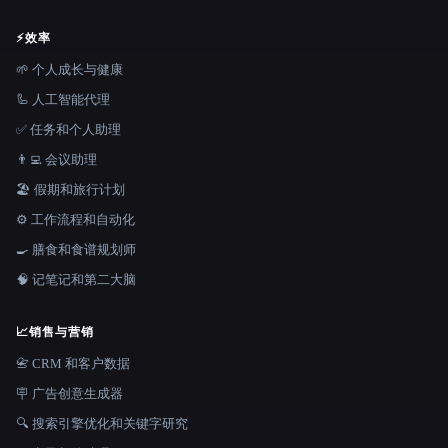
⚡
效率
🌱 个人成长与健康
🦾 人工智能代理
✅ 任务和个人助理
👨‍💻 会议助理
🏖 假期和旅行计划
⚙️ 工作流程和自动化
🍳 膳食和食谱规划师
🧠 记笔记和第二大脑
📈
销售与营销
📇 CRM 和客户数据
🪧 广告创意生成器
🔍 搜索引擎优化和关键字研究