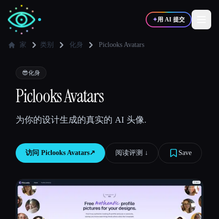
✦
用 AI 提交
家
类别
化身
Piclooks Avatars
✍️
🎨
写作者
设计师
😎
化身
Piclooks Avatars
💻
📈
开发者
营销
为你的设计生成的真实的 AI 头像.
🎓
🎬
学生
创作者
访问
Piclooks Avatars
↗︎
阅读评测 ↓︎
Save
博客
比较工具