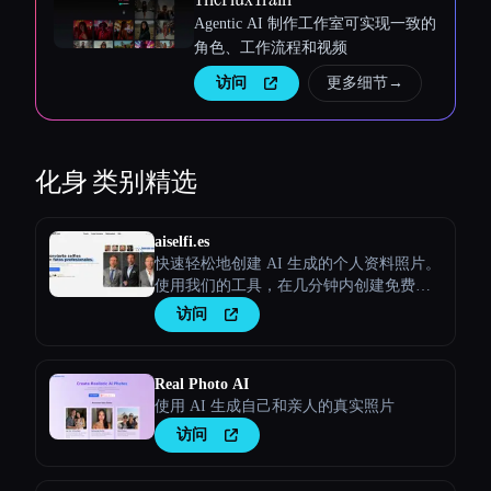
Agentic AI 制作工作室可实现一致的
角色、工作流程和视频
访问
更多细节
→
化身
类别精选
aiselfi.es
快速轻松地创建 AI 生成的个人资料照片。
使用我们的工具，在几分钟内创建免费的
个性化AI头像。试试看 → aiselfi.es
访问
Real Photo AI
使用 AI 生成自己和亲人的真实照片
访问