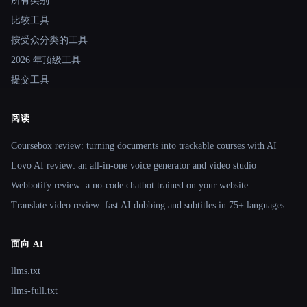
所有类别
比较工具
按受众分类的工具
2026 年顶级工具
提交工具
阅读
Coursebox review: turning documents into trackable courses with AI
Lovo AI review: an all-in-one voice generator and video studio
Webbotify review: a no-code chatbot trained on your website
Translate.video review: fast AI dubbing and subtitles in 75+ languages
面向 AI
llms.txt
llms-full.txt