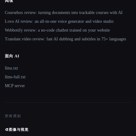
阅读
Coursebox review: turning documents into trackable courses with AI
Lovo AI review: an all-in-one voice generator and video studio
Webbotify review: a no-code chatbot trained on your website
Translate.video review: fast AI dubbing and subtitles in 75+ languages
面向 AI
llms.txt
llms-full.txt
MCP server
所有类别
🎨
图像与视觉