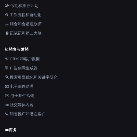
🏖 假期和旅行计划
⚙️ 工作流程和自动化
🍳 膳食和食谱规划师
🧠 记笔记和第二大脑
📈
销售与营销
📇 CRM 和客户数据
🪧 广告创意生成器
🔍 搜索引擎优化和关键字研究
📧 电子邮件助理
✉️ 电子邮件营销
📣 社交媒体内容
📞 销售推广和潜在客户
💼
商务