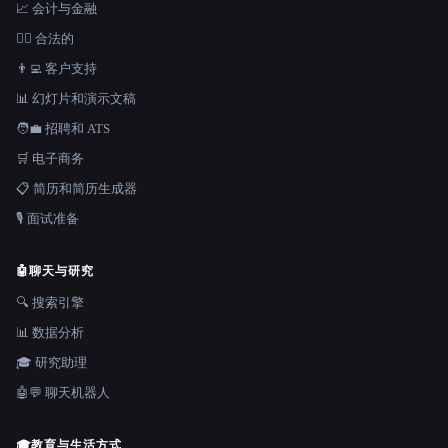
📈 会计与金融
👩‍⚖️ 合法的
👨‍💻 客户支持
📊 幻灯片和演示文稿
🧑‍💼 招聘和 ATS
🛒 电子商务
📋 简历和简历生成器
🎙️ 面试准备
🤖
聊天与研究
🔍 搜索引擎
📊 数据分析
🎓 研究助理
🤖💬 聊天机器人
🎓
教育与生活方式