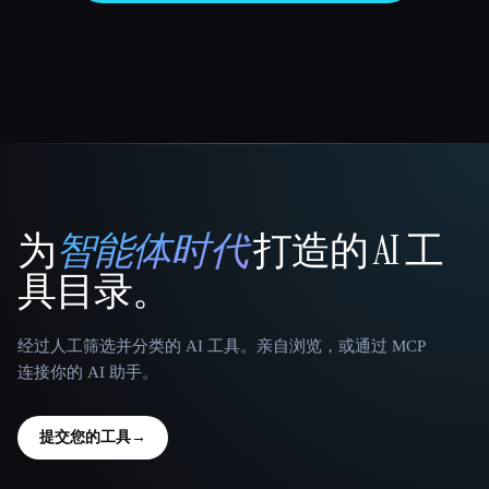
为
智能体时代
打造的 AI 工
That AI Collection
具目录。
经过人工筛选并分类的 AI 工具。亲自浏览，或通过 MCP
连接你的 AI 助手。
提交您的工具
→