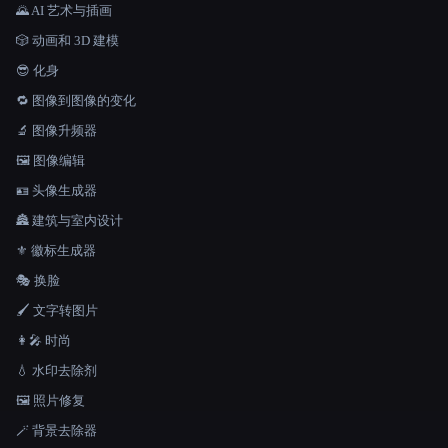
🌄 AI 艺术与插画
🎲 动画和 3D 建模
😎 化身
🔁 图像到图像的变化
🔬 图像升频器
🖼️ 图像编辑
🪪 头像生成器
🏯 建筑与室内设计
⚜️ 徽标生成器
🎭 换脸
🖌️ 文字转图片
👩‍🎤 时尚
💧 水印去除剂
🖼️ 照片修复
🪄 背景去除器