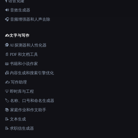
🎙️ 语音克隆
🔊 音效生成器
🎧 音频增强器和人声去除
✍️
文字与写作
🕵️ AI 探测器和人性化器
📄 PDF 和文档工具
📖 书籍和小说作家
📠 内容生成和搜索引擎优化
✍️ 写作助理
💡 即时库与工程
🏷️ 名称、口号和命名生成器
📚 家庭作业和作文助手
📝 文本生成
📝 求职信生成器