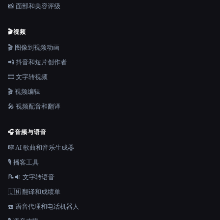
📸 面部和美容评级
🎬
视频
🎬 图像到视频动画
📲 抖音和短片创作者
🎞️ 文字转视频
🎬 视频编辑
🎤 视频配音和翻译
🎧
音频与语音
🎼 AI 歌曲和音乐生成器
🎙️ 播客工具
📝🔉 文字转语音
🇺🇳 翻译和成绩单
☎️ 语音代理和电话机器人