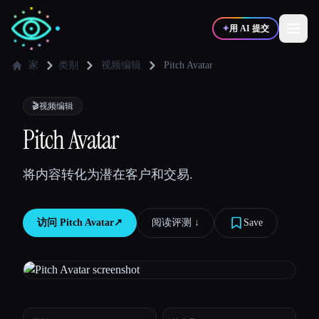
✦
用 AI 提交
家
类别
视频编辑
Pitch Avatar
✍️
🎨
写作者
设计师
🎬
视频编辑
Pitch Avatar
💻
📈
开发者
营销
将内容转化为潜在客户和交易.
🎓
🎬
学生
创作者
访问
Pitch Avatar
↗︎
阅读评测 ↓︎
Save
博客
比较工具