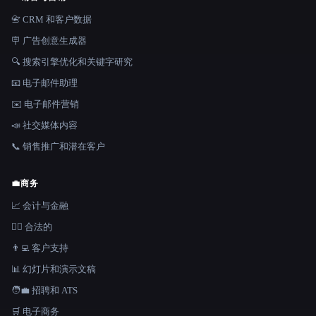
📇 CRM 和客户数据
🪧 广告创意生成器
🔍 搜索引擎优化和关键字研究
📧 电子邮件助理
✉️ 电子邮件营销
📣 社交媒体内容
📞 销售推广和潜在客户
💼
商务
📈 会计与金融
👩‍⚖️ 合法的
👨‍💻 客户支持
📊 幻灯片和演示文稿
🧑‍💼 招聘和 ATS
🛒 电子商务