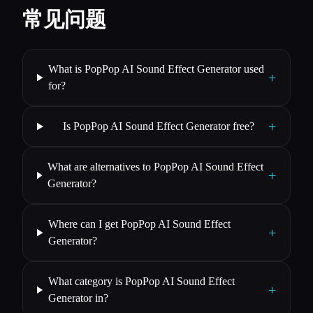
常见问题
What is PopPop AI Sound Effect Generator used
+
for?
+
Is PopPop AI Sound Effect Generator free?
What are alternatives to PopPop AI Sound Effect
+
Generator?
Where can I get PopPop AI Sound Effect
+
Generator?
What category is PopPop AI Sound Effect
+
Generator in?