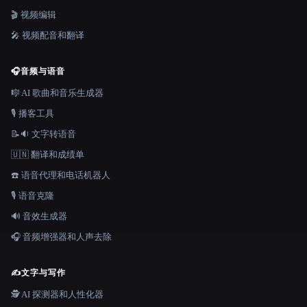
🎬 视频编辑
🎤 视频配音和翻译
🎧
音频与语音
🎼 AI 歌曲和音乐生成器
🎙️ 播客工具
📝🔉 文字转语音
🇺🇳 翻译和成绩单
☎️ 语音代理和电话机器人
🎙️ 语音克隆
🔊 音效生成器
🎧 音频增强器和人声去除
✍️
文字与写作
🕵️ AI 探测器和人性化器