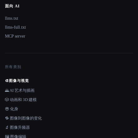
面向 AI
llms.txt
llms-full.txt
MCP server
所有类别
🎨
图像与视觉
🌄 AI 艺术与插画
🎲 动画和 3D 建模
😎 化身
🔁 图像到图像的变化
🔬 图像升频器
🖼️ 图像编辑