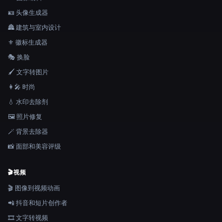
🪪 头像生成器
🏯 建筑与室内设计
⚜️ 徽标生成器
🎭 换脸
🖌️ 文字转图片
👩‍🎤 时尚
💧 水印去除剂
🖼️ 照片修复
🪄 背景去除器
📸 面部和美容评级
🎬
视频
🎬 图像到视频动画
📲 抖音和短片创作者
🎞️ 文字转视频