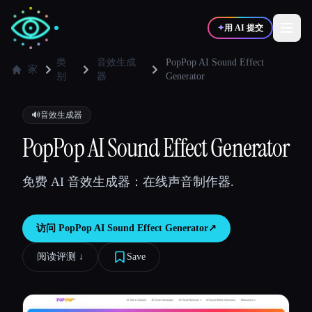
✦
用 AI 提交
类
音效生成
PopPop AI Sound Effect
家
别
器
Generator
✍️
🎨
写作者
设计师
🔊
音效生成器
PopPop AI Sound Effect Generator
💻
📈
开发者
营销
免费 AI 音效生成器：在线声音制作器.
🎓
🎬
学生
创作者
访问
PopPop AI Sound Effect Generator
↗︎
阅读评测 ↓︎
Save
博客
比较工具