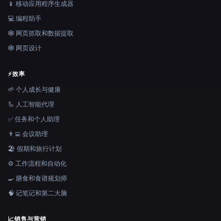
📱 移动应用程序生成器
💻 编程助手
🕸️ 网页抓取和数据提取
🕸 网页设计
⚡
效率
🌱 个人成长与健康
🦾 人工智能代理
✅ 任务和个人助理
👨‍💻 会议助理
🏖 假期和旅行计划
⚙️ 工作流程和自动化
🍳 膳食和食谱规划师
🧠 记笔记和第二大脑
📈
销售与营销