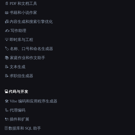
📄 PDF 和文档工具
📖 书籍和小说作家
📠 内容生成和搜索引擎优化
✍️ 写作助理
💡 即时库与工程
🏷️ 名称、口号和命名生成器
📚 家庭作业和作文助手
📝 文本生成
📝 求职信生成器
💻
代码与开发
🛠️ Vibe 编码和应用程序生成器
🦾 代理编码
🔌 插件和扩展
🗄️ 数据库和 SQL 助手