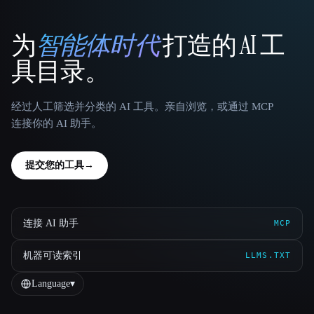
为
智能体时代
打造的 AI 工
That AI Collection
具目录。
经过人工筛选并分类的 AI 工具。亲自浏览，或通过 MCP
连接你的 AI 助手。
提交您的工具
→
连接 AI 助手
MCP
机器可读索引
LLMS.TXT
Language
▾