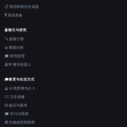
📋 简历和简历生成器
🎙️ 面试准备
🤖
聊天与研究
🔍 搜索引擎
📊 数据分析
🎓 研究助理
🤖💬 聊天机器人
🎓
教育与生活方式
🔮 AI 塔罗牌与占卜
👩‍⚕️ 卫生保健
🎲 娱乐与新奇
🎓 学习与导师
🎁 礼物创意和推荐