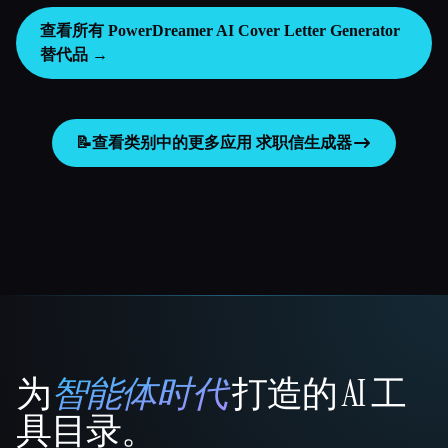
查看所有 PowerDreamer AI Cover Letter Generator
替代品 →
📝
查看类别中的更多应用
求职信生成器
为
智能体时代
打造的 AI 工
That AI Collection
具目录。