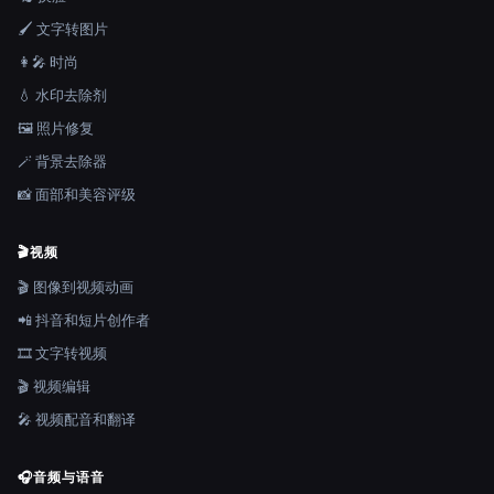
🖌️ 文字转图片
👩‍🎤 时尚
💧 水印去除剂
🖼️ 照片修复
🪄 背景去除器
📸 面部和美容评级
🎬
视频
🎬 图像到视频动画
📲 抖音和短片创作者
🎞️ 文字转视频
🎬 视频编辑
🎤 视频配音和翻译
🎧
音频与语音