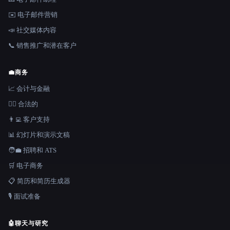
✉️ 电子邮件营销
📣 社交媒体内容
📞 销售推广和潜在客户
💼
商务
📈 会计与金融
👩‍⚖️ 合法的
👨‍💻 客户支持
📊 幻灯片和演示文稿
🧑‍💼 招聘和 ATS
🛒 电子商务
📋 简历和简历生成器
🎙️ 面试准备
🤖
聊天与研究