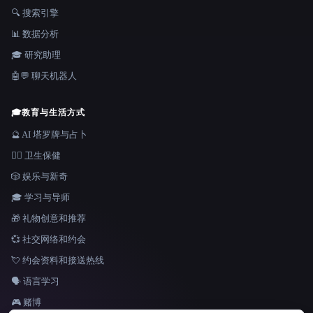
🔍 搜索引擎
📊 数据分析
🎓 研究助理
🤖💬 聊天机器人
🎓
教育与生活方式
🔮 AI 塔罗牌与占卜
👩‍⚕️ 卫生保健
🎲 娱乐与新奇
🎓 学习与导师
🎁 礼物创意和推荐
💞 社交网络和约会
💘 约会资料和接送热线
🗣️ 语言学习
🎮 赌博
语言