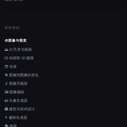
所有类别
🎨
图像与视觉
🌄 AI 艺术与插画
🎲 动画和 3D 建模
😎 化身
🔁 图像到图像的变化
🔬 图像升频器
🖼️ 图像编辑
🪪 头像生成器
🏯 建筑与室内设计
⚜️ 徽标生成器
🎭 换脸