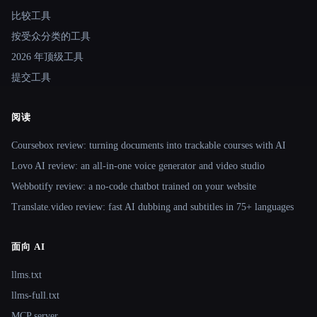
比较工具
按受众分类的工具
2026 年顶级工具
提交工具
阅读
Coursebox review: turning documents into trackable courses with AI
Lovo AI review: an all-in-one voice generator and video studio
Webbotify review: a no-code chatbot trained on your website
Translate.video review: fast AI dubbing and subtitles in 75+ languages
面向 AI
llms.txt
llms-full.txt
MCP server