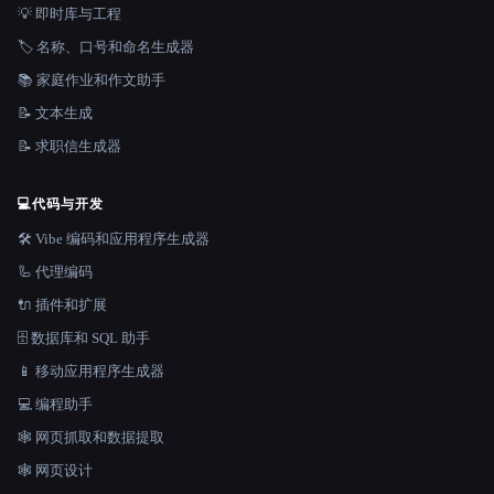
💡 即时库与工程
🏷️ 名称、口号和命名生成器
📚 家庭作业和作文助手
📝 文本生成
📝 求职信生成器
💻
代码与开发
🛠️ Vibe 编码和应用程序生成器
🦾 代理编码
🔌 插件和扩展
🗄️ 数据库和 SQL 助手
📱 移动应用程序生成器
💻 编程助手
🕸️ 网页抓取和数据提取
🕸 网页设计