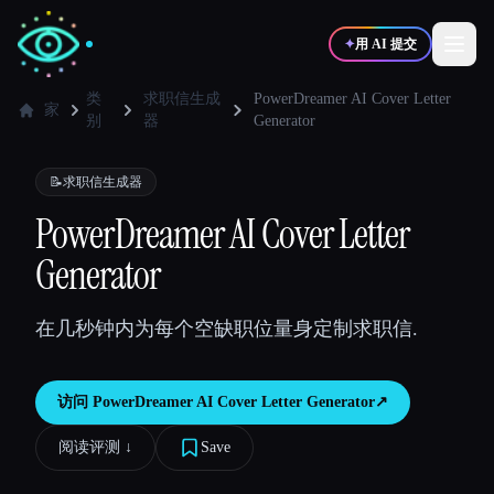
✦
用 AI 提交
类
求职信生成
PowerDreamer AI Cover Letter
家
别
器
Generator
✍️
🎨
写作者
设计师
📝
求职信生成器
PowerDreamer AI Cover Letter
💻
📈
开发者
营销
Generator
🎓
🎬
学生
创作者
在几秒钟内为每个空缺职位量身定制求职信.
访问
PowerDreamer AI Cover Letter Generator
↗︎
博客
阅读评测 ↓︎
Save
比较工具