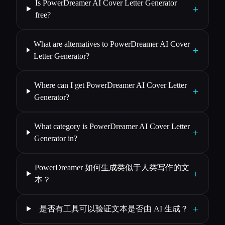
Is PowerDreamer AI Cover Letter Generator
+
free?
What are alternatives to PowerDreamer AI Cover
+
Letter Generator?
Where can I get PowerDreamer AI Cover Letter
+
Generator?
What category is PowerDreamer AI Cover Letter
+
Generator in?
PowerDreamer 如何生成类似于人类写作的文
+
本？
+
是否有工具可以验证文本是否由 AI 生成？