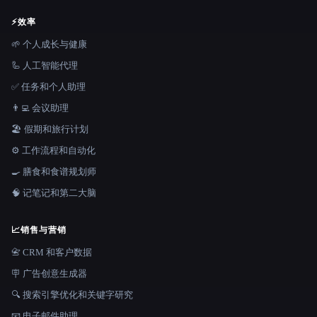
⚡
效率
🌱 个人成长与健康
🦾 人工智能代理
✅ 任务和个人助理
👨‍💻 会议助理
🏖 假期和旅行计划
⚙️ 工作流程和自动化
🍳 膳食和食谱规划师
🧠 记笔记和第二大脑
📈
销售与营销
📇 CRM 和客户数据
🪧 广告创意生成器
🔍 搜索引擎优化和关键字研究
📧 电子邮件助理