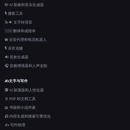
🎼 AI 歌曲和音乐生成器
🎙️ 播客工具
📝🔉 文字转语音
🇺🇳 翻译和成绩单
☎️ 语音代理和电话机器人
🎙️ 语音克隆
🔊 音效生成器
🎧 音频增强器和人声去除
✍️
文字与写作
🕵️ AI 探测器和人性化器
📄 PDF 和文档工具
📖 书籍和小说作家
📠 内容生成和搜索引擎优化
✍️ 写作助理