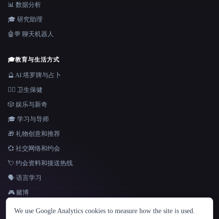
📊 数据分析
🎓 研究助理
🤖💬 聊天机器人
🎓
教育与生活方式
🔮 AI 塔罗牌与占卜
👩‍⚕️ 卫生保健
🎲 娱乐与新奇
🎓 学习与导师
🎁 礼物创意和推荐
💞 社交网络和约会
💘 约会资料和接送热线
🗣️ 语言学习
🎮 赌博
语言
We use Google Analytics cookies to measure how the site is used.
English
español
Français
Русский
简体中文