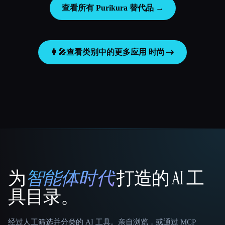
查看所有 Purikura 替代品 →
👩‍🎤
查看类别中的更多应用
时尚
为
智能体时代
打造的 AI 工
That AI Collection
具目录。
经过人工筛选并分类的 AI 工具。亲自浏览，或通过 MCP