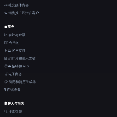
📣 社交媒体内容
📞 销售推广和潜在客户
💼
商务
📈 会计与金融
👩‍⚖️ 合法的
👨‍💻 客户支持
📊 幻灯片和演示文稿
🧑‍💼 招聘和 ATS
🛒 电子商务
📋 简历和简历生成器
🎙️ 面试准备
🤖
聊天与研究
🔍 搜索引擎