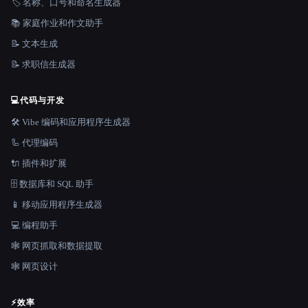
🏷️ 名称、口号和命名生成器
📚 家庭作业和作文助手
📝 文本生成
📝 求职信生成器
💻
代码与开发
🛠️ Vibe 编码和应用程序生成器
🦾 代理编码
🔌 插件和扩展
🗄️ 数据库和 SQL 助手
📱 移动应用程序生成器
💻 编程助手
🕸️ 网页抓取和数据提取
🕸 网页设计
⚡
效率