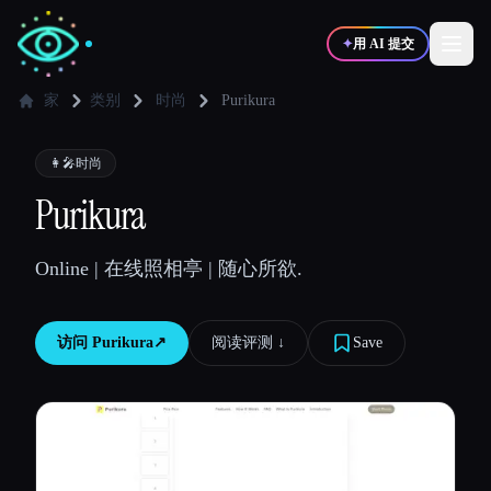
✦
用 AI 提交
家
类别
时尚
Purikura
✍️
🎨
写作者
设计师
👩‍🎤
时尚
Purikura
💻
📈
开发者
营销
Online | 在线照相亭 | 随心所欲.
🎓
🎬
学生
创作者
访问
Purikura
↗︎
阅读评测 ↓︎
Save
博客
比较工具