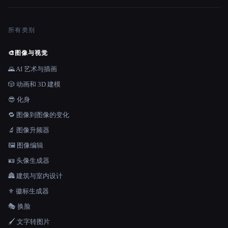
所有类别
🎨
图像与视觉
🌄 AI 艺术与插画
🎲 动画和 3D 建模
😎 化身
🔁 图像到图像的变化
🔬 图像升频器
🖼️ 图像编辑
🪪 头像生成器
🏯 建筑与室内设计
⚜️ 徽标生成器
🎭 换脸
🖌️ 文字转图片