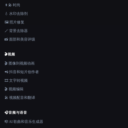
👩‍🎤 时尚
💧 水印去除剂
🖼️ 照片修复
🪄 背景去除器
📸 面部和美容评级
🎬
视频
🎬 图像到视频动画
📲 抖音和短片创作者
🎞️ 文字转视频
🎬 视频编辑
🎤 视频配音和翻译
🎧
音频与语音
🎼 AI 歌曲和音乐生成器