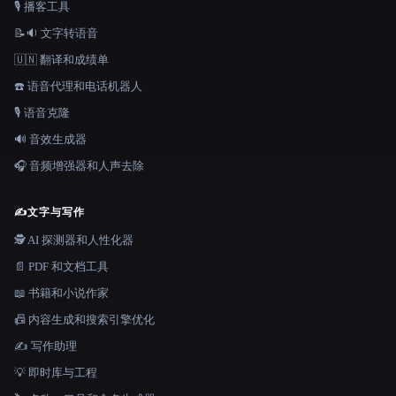
🎙️ 播客工具
📝🔉 文字转语音
🇺🇳 翻译和成绩单
☎️ 语音代理和电话机器人
🎙️ 语音克隆
🔊 音效生成器
🎧 音频增强器和人声去除
✍️
文字与写作
🕵️ AI 探测器和人性化器
📄 PDF 和文档工具
📖 书籍和小说作家
📠 内容生成和搜索引擎优化
✍️ 写作助理
💡 即时库与工程