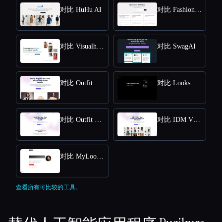
对比 HuHu AI
对比 FashionAdvisorAI
对比 Visualhound
对比 SwagAI
对比 Outfit Anyone AI
对比 LooksMax AI
对比 Outfit Changer
对比 IDM VTON Online - Free Online Access for Virtual Try-Ons
对比 MyLooks AI
查看所有可比较的工具。