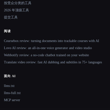
按受众分类的工具
2026 年顶级工具
提交工具
阅读
Coursebox review: turning documents into trackable courses with AI
Lovo AI review: an all-in-one voice generator and video studio
Webbotify review: a no-code chatbot trained on your website
Translate.video review: fast AI dubbing and subtitles in 75+ languages
面向 AI
llms.txt
llms-full.txt
MCP server