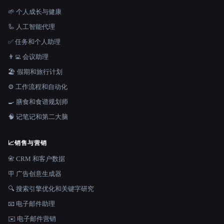
🌱 个人成长与健康
🦾 人工智能代理
✅ 任务和个人助理
👨‍💻 会议助理
🏖 假期和旅行计划
⚙️ 工作流程和自动化
🍳 膳食和食谱规划师
🧠 记笔记和第二大脑
📈
销售与营销
📇 CRM 和客户数据
🪧 广告创意生成器
🔍 搜索引擎优化和关键字研究
📧 电子邮件助理
✉️ 电子邮件营销