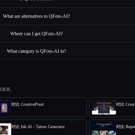
What are alternatives to QFoto-AI?
Where can I get QFoto-AI?
What category is QFoto-AI in?
容政策。
对比 CreativePixel
对比 Creati
对比 Ink AI - Tattoo Generator
对比 Republ