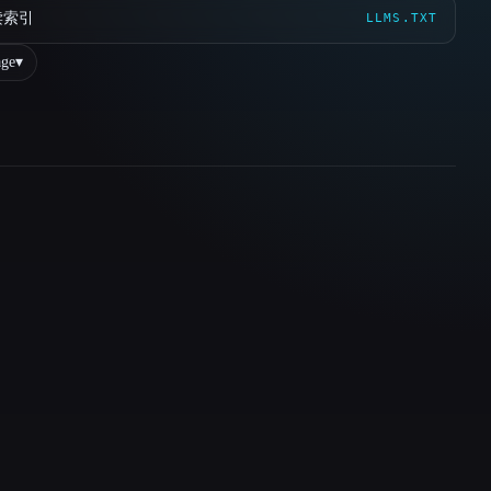
读索引
LLMS.TXT
ge
▾