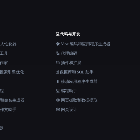
💻
代码与开发
器和人性化器
🛠️ Vibe 编码和应用程序生成器
档工具
🦾 代理编码
说作家
🔌 插件和扩展
和搜索引擎优化
🗄️ 数据库和 SQL 助手
📱 移动应用程序生成器
工程
💻 编程助手
口号和命名生成器
🕸️ 网页抓取和数据提取
和作文助手
🕸 网页设计
成器