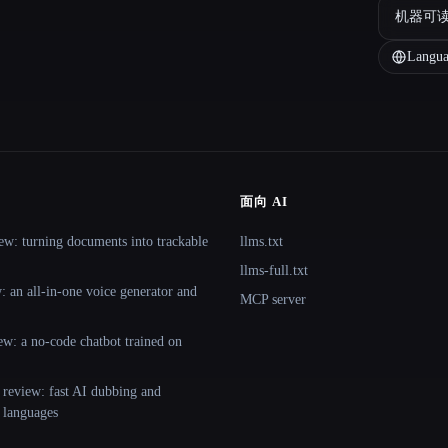
机器可
Langua
面向 AI
ew: turning documents into trackable
llms.txt
llms-full.txt
 an all-in-one voice generator and
MCP server
ew: a no-code chatbot trained on
 review: fast AI dubbing and
+ languages