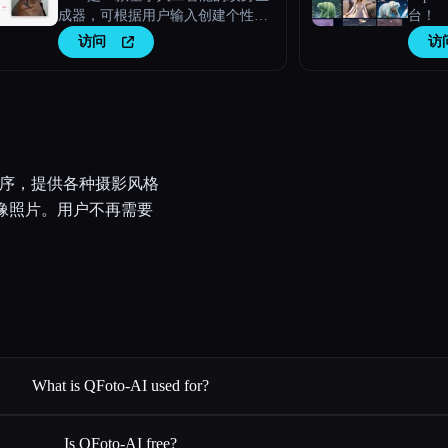
成器，可根据用户输入创建个性化
台！
的纹身设计。
访问
访
用程序，提供各种摄影风格
人像照片。用户不再需要
What is QFoto-AI used for?
Is QFoto-AI free?