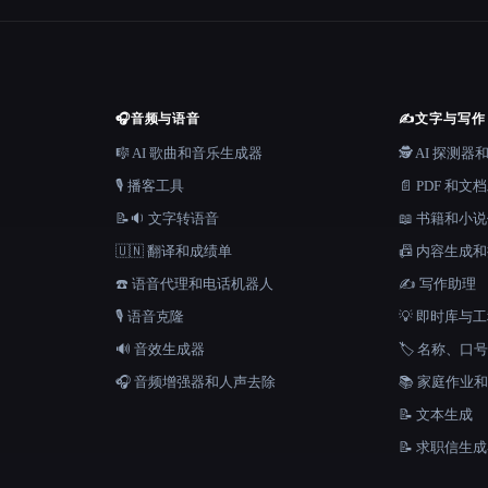
🎧
音频与语音
✍️
文字与写作
🎼 AI 歌曲和音乐生成器
🕵️ AI 探测
🎙️ 播客工具
📄 PDF 和文
📝🔉 文字转语音
📖 书籍和小
🇺🇳 翻译和成绩单
📠 内容生成
☎️ 语音代理和电话机器人
✍️ 写作助理
🎙️ 语音克隆
💡 即时库与
🔊 音效生成器
🏷️ 名称、
🎧 音频增强器和人声去除
📚 家庭作业
📝 文本生成
📝 求职信生