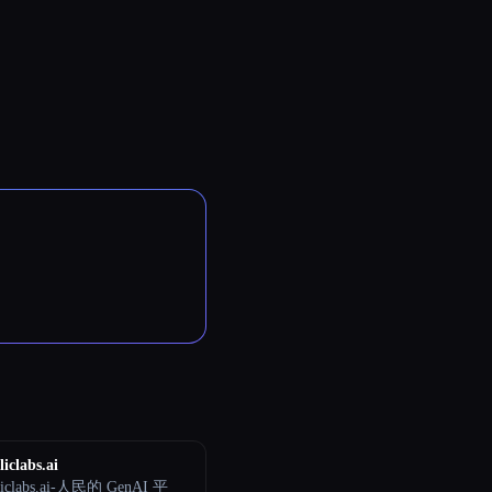
iclabs.ai
liclabs.ai-人民的 GenAI 平