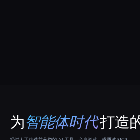
为
智能体时代
打造的
That AI Collection
经过人工筛选并分类的 AI 工具。亲自浏览，或通过 MCP