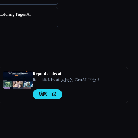
oloring Pages AI
Republiclabs.ai
Republiclabs.ai-人民的 GenAI 平台！
访问