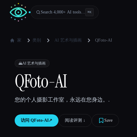
Search 4,000+ AI tools…
⌘
K
家
类别
AI 艺术与插画
QFoto-AI
🌄
AI 艺术与插画
QFoto-AI
您的个人摄影工作室，永远在您身边。.
访问
QFoto-AI
↗︎
阅读评测 ↓︎
Save