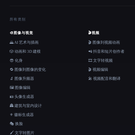
所有类别
🎨
图像与视觉
🎬
视频
🌄 AI 艺术与插画
🎬 图像到视频动画
🎲 动画和 3D 建模
📲 抖音和短片创作者
😎 化身
🎞️ 文字转视频
🔁 图像到图像的变化
🎬 视频编辑
🔬 图像升频器
🎤 视频配音和翻译
🖼️ 图像编辑
🪪 头像生成器
🏯 建筑与室内设计
⚜️ 徽标生成器
🎭 换脸
🖌️ 文字转图片