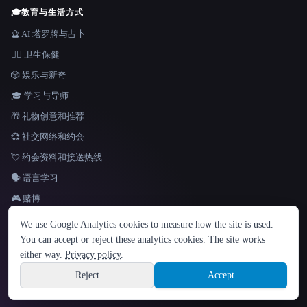
🎓
教育与生活方式
🔮 AI 塔罗牌与占卜
👩‍⚕️ 卫生保健
🎲 娱乐与新奇
🎓 学习与导师
🎁 礼物创意和推荐
💞 社交网络和约会
💘 约会资料和接送热线
🗣️ 语言学习
🎮 赌博
语言
We use Google Analytics cookies to measure how the site is used.
English
español
Français
Русский
简体中文
You can accept or reject these analytics cookies. The site works
Hindi
either way.
Privacy policy
.
© 2026 That AI Collection. 保留所有权利。
·
服务条款
·
隐私政策
·
·
Site information
Built with Metatron ★
Reject
Accept
build de3d624c
Sign up