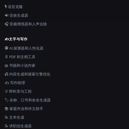
🎙️ 语音克隆
🔊 音效生成器
🎧 音频增强器和人声去除
✍️
文字与写作
🕵️ AI 探测器和人性化器
📄 PDF 和文档工具
📖 书籍和小说作家
📠 内容生成和搜索引擎优化
✍️ 写作助理
💡 即时库与工程
🏷️ 名称、口号和命名生成器
📚 家庭作业和作文助手
📝 文本生成
📝 求职信生成器