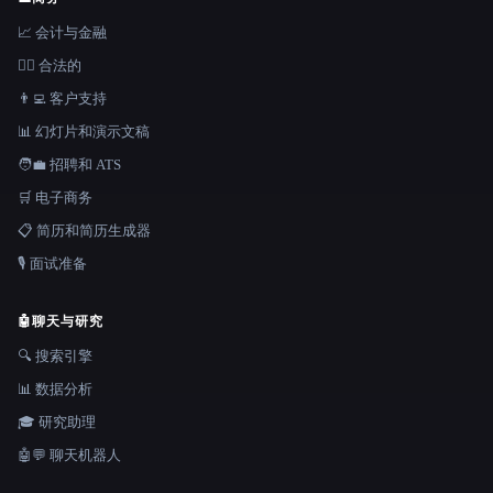
📈 会计与金融
👩‍⚖️ 合法的
👨‍💻 客户支持
📊 幻灯片和演示文稿
🧑‍💼 招聘和 ATS
🛒 电子商务
📋 简历和简历生成器
🎙️ 面试准备
🤖
聊天与研究
🔍 搜索引擎
📊 数据分析
🎓 研究助理
🤖💬 聊天机器人