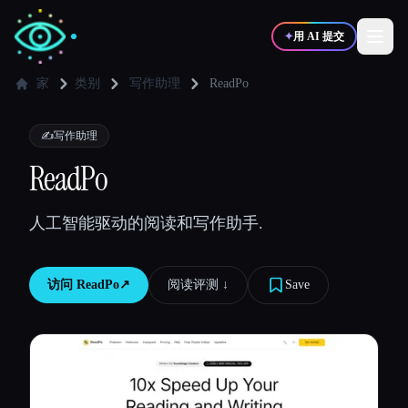
✦
用 AI 提交
家
类别
写作助理
ReadPo
✍️
🎨
写作者
设计师
✍️
写作助理
ReadPo
💻
📈
开发者
营销
人工智能驱动的阅读和写作助手.
🎓
🎬
学生
创作者
访问
ReadPo
↗︎
阅读评测 ↓︎
Save
博客
比较工具