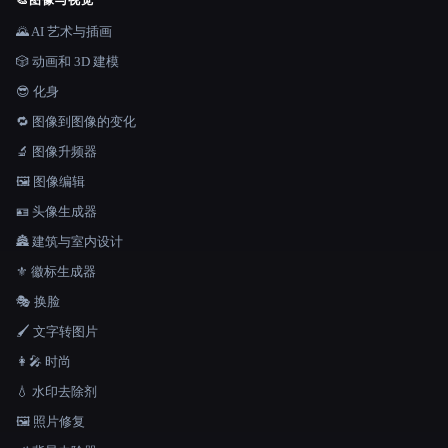
🎨
图像与视觉
🌄 AI 艺术与插画
🎲 动画和 3D 建模
😎 化身
🔁 图像到图像的变化
🔬 图像升频器
🖼️ 图像编辑
🪪 头像生成器
🏯 建筑与室内设计
⚜️ 徽标生成器
🎭 换脸
🖌️ 文字转图片
👩‍🎤 时尚
💧 水印去除剂
🖼️ 照片修复