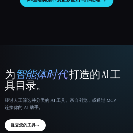
为
智能体时代
打造的 AI 工
That AI Collection
具目录。
经过人工筛选并分类的 AI 工具。亲自浏览，或通过 MCP
连接你的 AI 助手。
提交您的工具
→