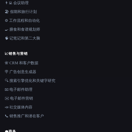
👨‍💻 会议助理
🏖 假期和旅行计划
⚙️ 工作流程和自动化
🍳 膳食和食谱规划师
🧠 记笔记和第二大脑
📈
销售与营销
📇 CRM 和客户数据
🪧 广告创意生成器
🔍 搜索引擎优化和关键字研究
📧 电子邮件助理
✉️ 电子邮件营销
📣 社交媒体内容
📞 销售推广和潜在客户
💼
商务