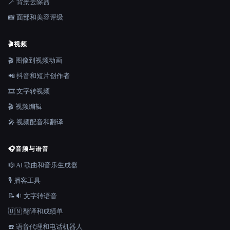
🪄 背景去除器
📸 面部和美容评级
🎬
视频
🎬 图像到视频动画
📲 抖音和短片创作者
🎞️ 文字转视频
🎬 视频编辑
🎤 视频配音和翻译
🎧
音频与语音
🎼 AI 歌曲和音乐生成器
🎙️ 播客工具
📝🔉 文字转语音
🇺🇳 翻译和成绩单
☎️ 语音代理和电话机器人