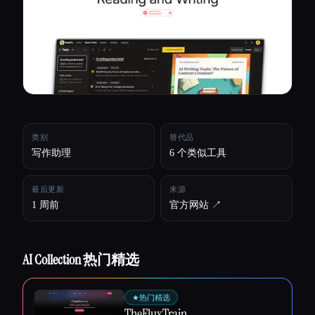
所有分类
关于
类别
替代品
写作助理
6 个类似工具
最后更新
来源
1 周前
官方网站 ↗︎
AI Collection 热门精选
Esc
★
热门精选
TheFluxTrain