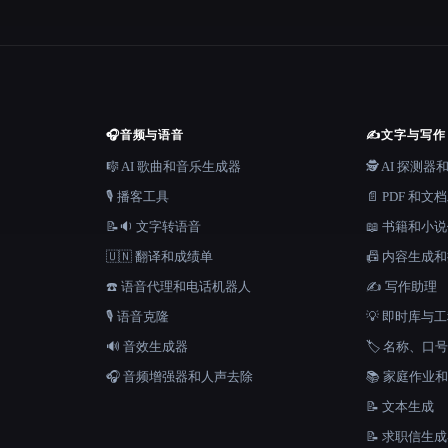
🎧
音频与语音
✍️
文字与写作
🎼 AI 歌曲和音乐生成器
🕵️ AI 探测
🎙️ 播客工具
📄 PDF 和文
📝🔉 文字转语音
📖 书籍和小
🇺🇳 翻译和成绩单
📠 内容生成
☎️ 语音代理和电话机器人
✍️ 写作助理
🎙️ 语音克隆
💡 即时库与
🔊 音效生成器
🏷️ 名称、
🎧 音频增强器和人声去除
📚 家庭作业
📝 文本生成
📝 求职信生