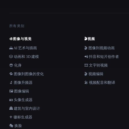
所有类别
🎨
图像与视觉
🎬
视频
🌄 AI 艺术与插画
🎬 图像到视频动画
🎲 动画和 3D 建模
📲 抖音和短片创作者
😎 化身
🎞️ 文字转视频
🔁 图像到图像的变化
🎬 视频编辑
🔬 图像升频器
🎤 视频配音和翻译
🖼️ 图像编辑
🪪 头像生成器
🏯 建筑与室内设计
⚜️ 徽标生成器
🎭 换脸