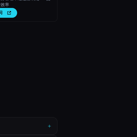
作效率
问
+