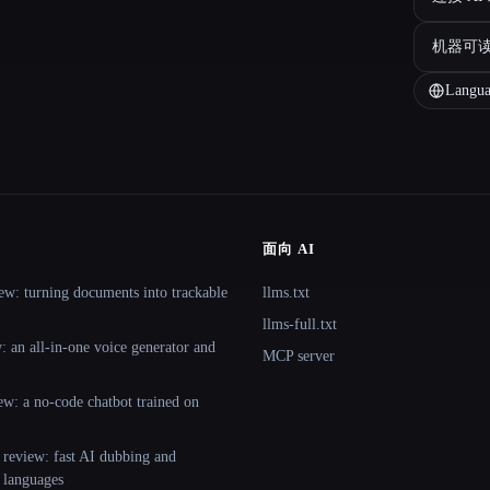
机器可
Langua
面向 AI
ew: turning documents into trackable
llms.txt
llms-full.txt
 an all-in-one voice generator and
MCP server
ew: a no-code chatbot trained on
 review: fast AI dubbing and
+ languages