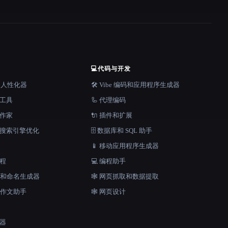
💻
代码与开发
器和人性化器
🛠️ Vibe 编码和应用程序生成器
档工具
🦾 代理编码
说作家
🔌 插件和扩展
和搜索引擎优化
🗄️ 数据库和 SQL 助手
📱 移动应用程序生成器
工程
💻 编程助手
口号和命名生成器
🕸️ 网页抓取和数据提取
和作文助手
🕸 网页设计
成器