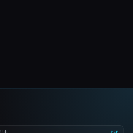
 助手
MCP