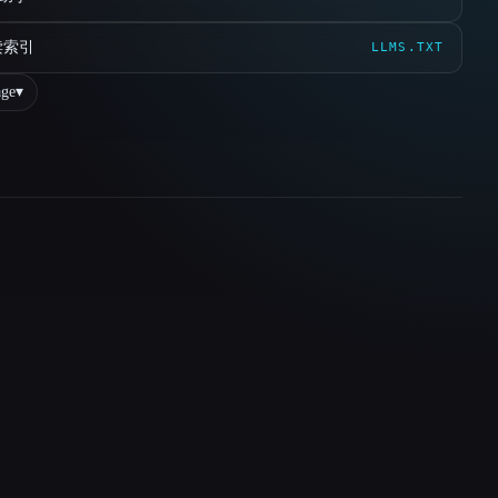
读索引
LLMS.TXT
ge
▾