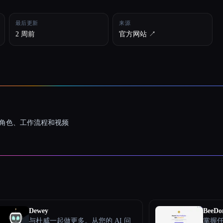
最后更新
来源
2 周前
官方网站 ↗︎
一致的角色、工作流程和视频
Dewey
BeeDo
与杜威一起做更多。从您的 AI 问
掌握任