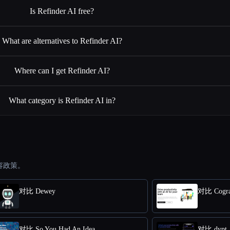
Is Refinder AI free?
What are alternatives to Refinder AI?
Where can I get Refinder AI?
What category is Refinder AI in?
容政策。
对比 Dewey
对比 Cogr
对比 So You Had An Idea
对比 dypt