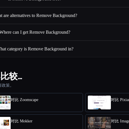
t are alternatives to Remove Background?
Where can I get Remove Background?
hat category is Remove Background in?
工具比较…
容政策。
对比 Zoomscape
对比 Pixia
对比 Mokker
对比 Image