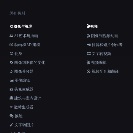
所有类别
🎨
图像与视觉
🎬
视频
🌄 AI 艺术与插画
🎬 图像到视频动画
🎲 动画和 3D 建模
📲 抖音和短片创作者
😎 化身
🎞️ 文字转视频
🔁 图像到图像的变化
🎬 视频编辑
🔬 图像升频器
🎤 视频配音和翻译
🖼️ 图像编辑
🪪 头像生成器
🏯 建筑与室内设计
⚜️ 徽标生成器
🎭 换脸
🖌️ 文字转图片