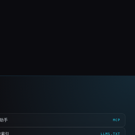
 助手
MCP
读索引
LLMS.TXT