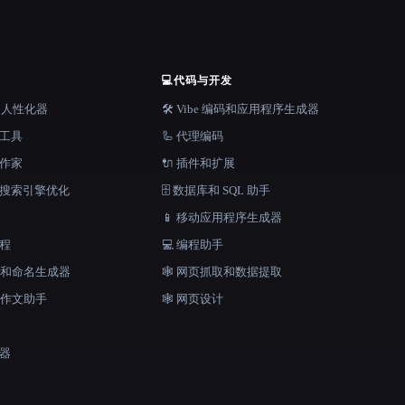
💻
代码与开发
器和人性化器
🛠️ Vibe 编码和应用程序生成器
档工具
🦾 代理编码
说作家
🔌 插件和扩展
和搜索引擎优化
🗄️ 数据库和 SQL 助手
📱 移动应用程序生成器
工程
💻 编程助手
口号和命名生成器
🕸️ 网页抓取和数据提取
和作文助手
🕸 网页设计
成器