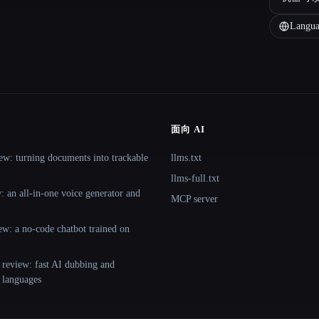
Langua
面向 AI
ew: turning documents into trackable
llms.txt
llms-full.txt
 an all-in-one voice generator and
MCP server
ew: a no-code chatbot trained on
 review: fast AI dubbing and
+ languages