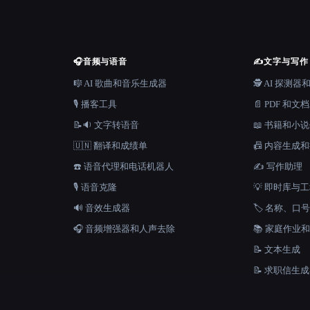
🎧
音频与语音
✍️
文字与写作
🎼 AI 歌曲和音乐生成器
🕵️ AI 探测
🎙️ 播客工具
📄 PDF 和文
📝🔉 文字转语音
📖 书籍和小
🇺🇳 翻译和成绩单
📠 内容生成
☎️ 语音代理和电话机器人
✍️ 写作助理
🎙️ 语音克隆
💡 即时库与
🔊 音效生成器
🏷️ 名称、
🎧 音频增强器和人声去除
📚 家庭作业
📝 文本生成
📝 求职信生