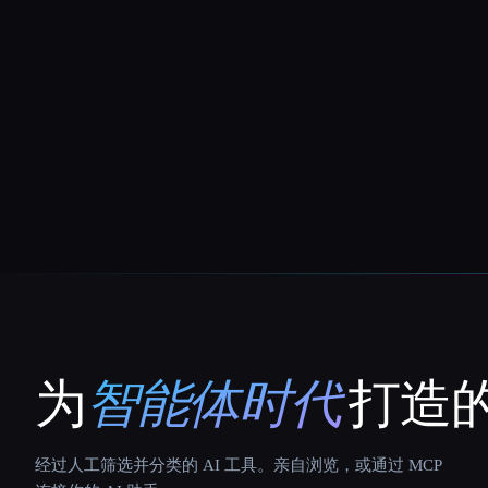
为
智能体时代
打造的
That AI Collection
经过人工筛选并分类的 AI 工具。亲自浏览，或通过 MCP