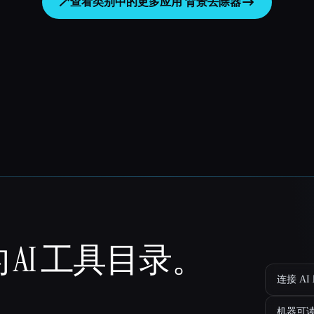
🪄
查看类别中的更多应用
背景去除器
 AI 工具目录。
连接 AI
机器可