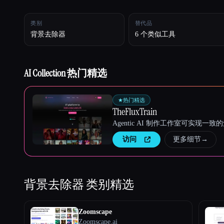
类别
替代品
Esc
背景去除器
6 个类似工具
AI Collection 热门精选
★
热门精选
TheFluxTrain
Agentic AI 制作工作室可实现
访问
更多细节
→
背景去除器
类别精选
Zoomscape
Zoomscape.ai