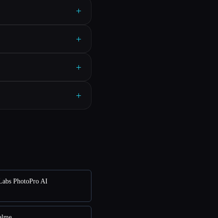
+
+
+
+
bs PhotoPro AI
alme