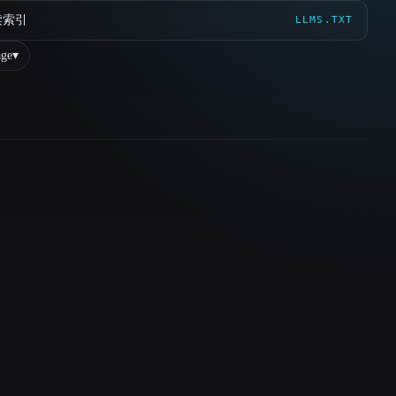
读索引
LLMS.TXT
ge
▾