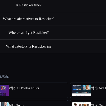
Is Resticker free?
What are alternatives to Resticker?
Where can I get Resticker?
What category is Resticker in?
容政策。
对比 AI Photos Editor
对比 AVCLa
对比 Fotor
对比 Unre