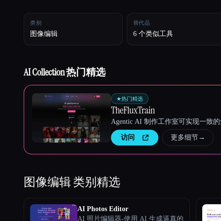
类别
替代品
Esc
图像编辑
6 个类似工具
AI Collection 热门精选
★
热门精选
TheFluxTrain
Agentic AI 制作工作室可实现
访问
更多细节
→
图像编辑
类别精选
AI Photos Editor
AI 照片编辑器-使用 AI 生成逼真的