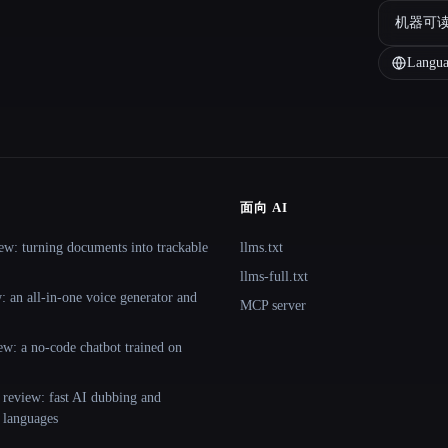
机器可
Langua
面向 AI
ew: turning documents into trackable
llms.txt
llms-full.txt
 an all-in-one voice generator and
MCP server
ew: a no-code chatbot trained on
 review: fast AI dubbing and
+ languages