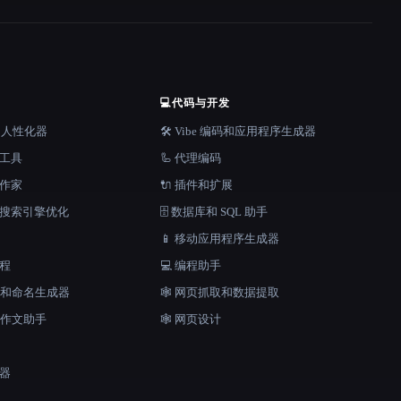
💻
代码与开发
器和人性化器
🛠️ Vibe 编码和应用程序生成器
档工具
🦾 代理编码
说作家
🔌 插件和扩展
和搜索引擎优化
🗄️ 数据库和 SQL 助手
📱 移动应用程序生成器
工程
💻 编程助手
口号和命名生成器
🕸️ 网页抓取和数据提取
和作文助手
🕸 网页设计
成器