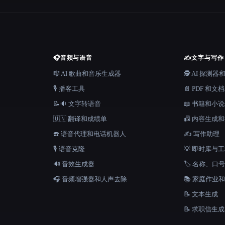
🎧
音频与语音
✍️
文字与写作
🎼 AI 歌曲和音乐生成器
🕵️ AI 探测
🎙️ 播客工具
📄 PDF 和文
📝🔉 文字转语音
📖 书籍和小
🇺🇳 翻译和成绩单
📠 内容生成
☎️ 语音代理和电话机器人
✍️ 写作助理
🎙️ 语音克隆
💡 即时库与
🔊 音效生成器
🏷️ 名称、
🎧 音频增强器和人声去除
📚 家庭作业
📝 文本生成
📝 求职信生