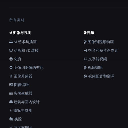
所有类别
🎨
图像与视觉
🎬
视频
🌄 AI 艺术与插画
🎬 图像到视频动画
🎲 动画和 3D 建模
📲 抖音和短片创作者
😎 化身
🎞️ 文字转视频
🔁 图像到图像的变化
🎬 视频编辑
🔬 图像升频器
🎤 视频配音和翻译
🖼️ 图像编辑
🪪 头像生成器
🏯 建筑与室内设计
⚜️ 徽标生成器
🎭 换脸
🖌️ 文字转图片