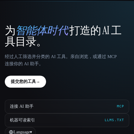
为
智能体时代
打造的 AI 工
That AI Collection
具目录。
经过人工筛选并分类的 AI 工具。亲自浏览，或通过 MCP
连接你的 AI 助手。
提交您的工具
→
连接 AI 助手
MCP
机器可读索引
LLMS.TXT
Language
▾