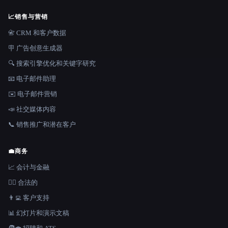
📈
销售与营销
📇 CRM 和客户数据
🪧 广告创意生成器
🔍 搜索引擎优化和关键字研究
📧 电子邮件助理
✉️ 电子邮件营销
📣 社交媒体内容
📞 销售推广和潜在客户
💼
商务
📈 会计与金融
👩‍⚖️ 合法的
👨‍💻 客户支持
📊 幻灯片和演示文稿