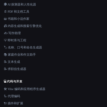
🕵️ AI 探测器和人性化器
📄 PDF 和文档工具
📖 书籍和小说作家
📠 内容生成和搜索引擎优化
✍️ 写作助理
💡 即时库与工程
🏷️ 名称、口号和命名生成器
📚 家庭作业和作文助手
📝 文本生成
📝 求职信生成器
💻
代码与开发
🛠️ Vibe 编码和应用程序生成器
🦾 代理编码
🔌 插件和扩展