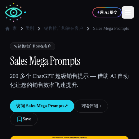
✦
用 AI 提交
家
类别
销售推广和潜在客户
Sales Mega Prompts
✍️
🎨
写作者
设计师
📞
销售推广和潜在客户
Sales Mega Prompts
💻
📈
开发者
营销
200 多个 ChatGPT 超级销售提示 — 借助 AI 自动
化让您的销售效率飞速提升.
🎓
🎬
学生
创作者
访问
Sales Mega Prompts
↗︎
阅读评测 ↓︎
Save
博客
比较工具