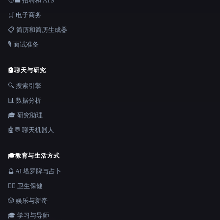
🧑‍💼 招聘和 ATS
🛒 电子商务
📋 简历和简历生成器
🎙️ 面试准备
🤖
聊天与研究
🔍 搜索引擎
📊 数据分析
🎓 研究助理
🤖💬 聊天机器人
🎓
教育与生活方式
🔮 AI 塔罗牌与占卜
👩‍⚕️ 卫生保健
🎲 娱乐与新奇
🎓 学习与导师