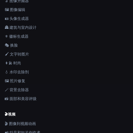
🔬 图像升频器
🖼️ 图像编辑
🪪 头像生成器
🏯 建筑与室内设计
⚜️ 徽标生成器
🎭 换脸
🖌️ 文字转图片
👩‍🎤 时尚
💧 水印去除剂
🖼️ 照片修复
🪄 背景去除器
📸 面部和美容评级
🎬
视频
🎬 图像到视频动画
📲 抖音和短片创作者