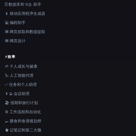
🗄️ 数据库和 SQL 助手
📱 移动应用程序生成器
💻 编程助手
🕸️ 网页抓取和数据提取
🕸 网页设计
⚡
效率
🌱 个人成长与健康
🦾 人工智能代理
✅ 任务和个人助理
👨‍💻 会议助理
🏖 假期和旅行计划
⚙️ 工作流程和自动化
🍳 膳食和食谱规划师
🧠 记笔记和第二大脑