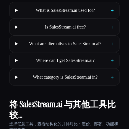
+
What is SalesStream.ai used for?
+
Is SalesStream.ai free?
+
What are alternatives to SalesStream.ai?
+
Where can I get SalesStream.ai?
+
What category is SalesStream.ai in?
将 SalesStream.ai 与其他工具比
较…
选择任意工具，查看结构化的并排对比：定价、部署、功能和