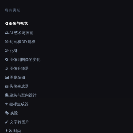
所有类别
🎨
图像与视觉
🌄 AI 艺术与插画
🎲 动画和 3D 建模
😎 化身
🔁 图像到图像的变化
🔬 图像升频器
🖼️ 图像编辑
🪪 头像生成器
🏯 建筑与室内设计
⚜️ 徽标生成器
🎭 换脸
🖌️ 文字转图片
👩‍🎤 时尚