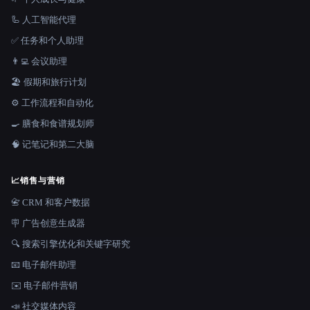
🦾 人工智能代理
✅ 任务和个人助理
👨‍💻 会议助理
🏖 假期和旅行计划
⚙️ 工作流程和自动化
🍳 膳食和食谱规划师
🧠 记笔记和第二大脑
📈
销售与营销
📇 CRM 和客户数据
🪧 广告创意生成器
🔍 搜索引擎优化和关键字研究
📧 电子邮件助理
✉️ 电子邮件营销
📣 社交媒体内容