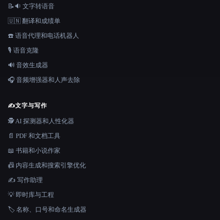
📝🔉 文字转语音
🇺🇳 翻译和成绩单
☎️ 语音代理和电话机器人
🎙️ 语音克隆
🔊 音效生成器
🎧 音频增强器和人声去除
✍️
文字与写作
🕵️ AI 探测器和人性化器
📄 PDF 和文档工具
📖 书籍和小说作家
📠 内容生成和搜索引擎优化
✍️ 写作助理
💡 即时库与工程
🏷️ 名称、口号和命名生成器