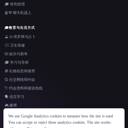
🎓 研究助理
🤖💬 聊天机器人
🎓
教育与生活方式
🔮 AI 塔罗牌与占卜
👩‍⚕️ 卫生保健
🎲 娱乐与新奇
🎓 学习与导师
🎁 礼物创意和推荐
💞 社交网络和约会
💘 约会资料和接送热线
🗣️ 语言学习
🎮 赌博
语言
We use Google Analytics cookies to measure how the site is used.
English
español
Français
Русский
简体中文
You can accept or reject these analytics cookies. The site works
Hindi