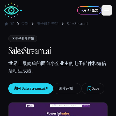
✦
用 AI 提交
家
类别
电子邮件营销
SalesStream.ai
✍️
🎨
写作者
设计师
✉️
电子邮件营销
SalesStream.ai
💻
📈
开发者
营销
世界上最简单的面向小企业主的电子邮件和短信
活动生成器.
🎓
🎬
学生
创作者
访问
SalesStream.ai
↗︎
阅读评测 ↓︎
Save
博客
比较工具