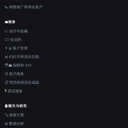
📞 销售推广和潜在客户
💼
商务
📈 会计与金融
👩‍⚖️ 合法的
👨‍💻 客户支持
📊 幻灯片和演示文稿
🧑‍💼 招聘和 ATS
🛒 电子商务
📋 简历和简历生成器
🎙️ 面试准备
🤖
聊天与研究
🔍 搜索引擎
📊 数据分析