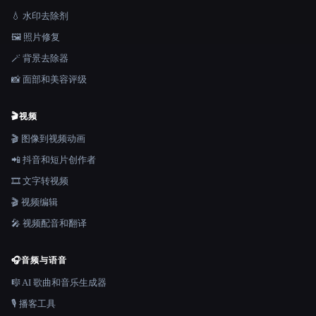
💧 水印去除剂
🖼️ 照片修复
🪄 背景去除器
📸 面部和美容评级
🎬
视频
🎬 图像到视频动画
📲 抖音和短片创作者
🎞️ 文字转视频
🎬 视频编辑
🎤 视频配音和翻译
🎧
音频与语音
🎼 AI 歌曲和音乐生成器
🎙️ 播客工具