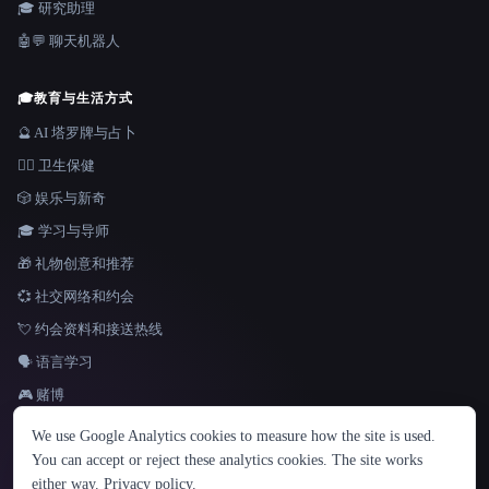
🎓 研究助理
🤖💬 聊天机器人
🎓
教育与生活方式
🔮 AI 塔罗牌与占卜
👩‍⚕️ 卫生保健
🎲 娱乐与新奇
🎓 学习与导师
🎁 礼物创意和推荐
💞 社交网络和约会
💘 约会资料和接送热线
🗣️ 语言学习
🎮 赌博
语言
We use Google Analytics cookies to measure how the site is used.
English
español
Français
Русский
简体中文
You can accept or reject these analytics cookies. The site works
Hindi
either way.
Privacy policy
.
© 2026 That AI Collection. 保留所有权利。
·
服务条款
·
隐私政策
·
·