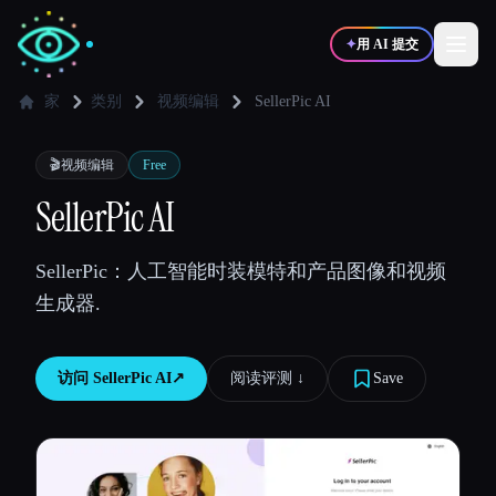
✦
用 AI 提交
家
类别
视频编辑
SellerPic AI
✍️
🎨
写作者
设计师
🎬
视频编辑
Free
SellerPic AI
💻
📈
开发者
营销
SellerPic：人工智能时装模特和产品图像和视频
生成器.
🎓
🎬
学生
创作者
访问
SellerPic AI
↗︎
阅读评测 ↓︎
Save
博客
比较工具