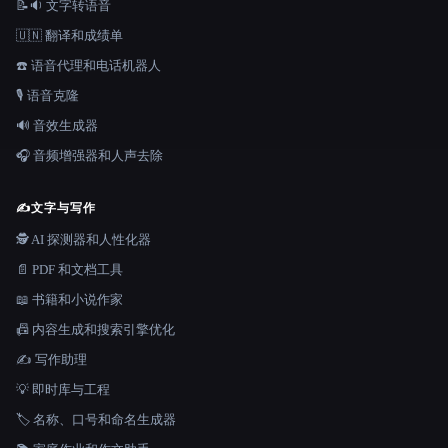
📝🔉 文字转语音
🇺🇳 翻译和成绩单
☎️ 语音代理和电话机器人
🎙️ 语音克隆
🔊 音效生成器
🎧 音频增强器和人声去除
✍️
文字与写作
🕵️ AI 探测器和人性化器
📄 PDF 和文档工具
📖 书籍和小说作家
📠 内容生成和搜索引擎优化
✍️ 写作助理
💡 即时库与工程
🏷️ 名称、口号和命名生成器