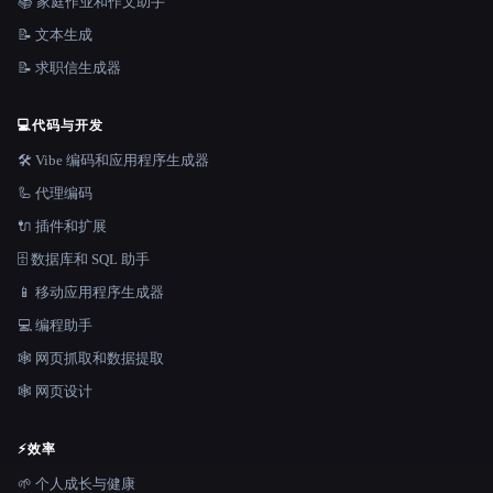
📚 家庭作业和作文助手
📝 文本生成
📝 求职信生成器
💻
代码与开发
🛠️ Vibe 编码和应用程序生成器
🦾 代理编码
🔌 插件和扩展
🗄️ 数据库和 SQL 助手
📱 移动应用程序生成器
💻 编程助手
🕸️ 网页抓取和数据提取
🕸 网页设计
⚡
效率
🌱 个人成长与健康