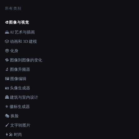
所有类别
🎨
图像与视觉
🌄 AI 艺术与插画
🎲 动画和 3D 建模
😎 化身
🔁 图像到图像的变化
🔬 图像升频器
🖼️ 图像编辑
🪪 头像生成器
🏯 建筑与室内设计
⚜️ 徽标生成器
🎭 换脸
🖌️ 文字转图片
👩‍🎤 时尚