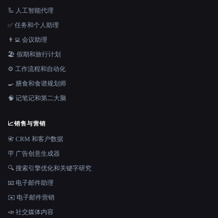
🦾 人工智能代理
✅ 任务和个人助理
👨‍💻 会议助理
🏖 假期和旅行计划
⚙️ 工作流程和自动化
🍳 膳食和食谱规划师
🧠 记笔记和第二大脑
📈
销售与营销
📇 CRM 和客户数据
🪧 广告创意生成器
🔍 搜索引擎优化和关键字研究
📧 电子邮件助理
✉️ 电子邮件营销
📣 社交媒体内容