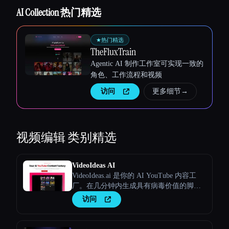
AI Collection 热门精选
★
热门精选
TheFluxTrain
Agentic AI 制作工作室可实现一致的
角色、工作流程和视频
Esc
访问
更多细节
→
视频编辑
类别精选
VideoIdeas AI
VideoIdeas.ai 是你的 AI YouTube 内容工
厂。在几分钟内生成具有病毒价值的脚
本、新鲜的视频创意和引人入胜的内容。
访问