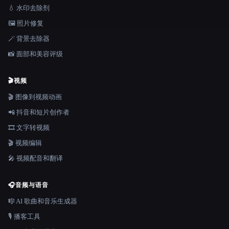
💧 水印去除剂
🖼️ 照片修复
🪄 背景去除器
📸 面部和美容评级
🎬
视频
🎬 图像到视频动画
📲 抖音和短片创作者
🎞️ 文字转视频
🎬 视频编辑
🎤 视频配音和翻译
🎧
音频与语音
🎼 AI 歌曲和音乐生成器
🎙️ 播客工具