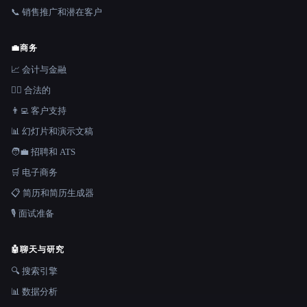
📞 销售推广和潜在客户
💼
商务
📈 会计与金融
👩‍⚖️ 合法的
👨‍💻 客户支持
📊 幻灯片和演示文稿
🧑‍💼 招聘和 ATS
🛒 电子商务
📋 简历和简历生成器
🎙️ 面试准备
🤖
聊天与研究
🔍 搜索引擎
📊 数据分析