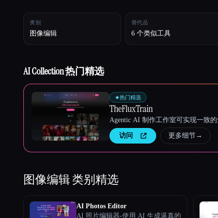
类别
替代品
图像编辑
6 个类似工具
Esc
AI Collection 热门精选
★
热门精选
TheFluxTrain
Agentic AI 制作工作室可实现
访问
更多细节
→
图像编辑
类别精选
AI Photos Editor
AI 照片编辑器-使用 AI 生成逼真的