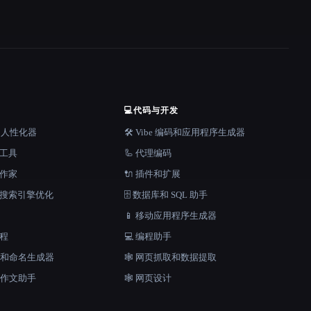
💻
代码与开发
器和人性化器
🛠️ Vibe 编码和应用程序生成器
档工具
🦾 代理编码
说作家
🔌 插件和扩展
和搜索引擎优化
🗄️ 数据库和 SQL 助手
📱 移动应用程序生成器
工程
💻 编程助手
口号和命名生成器
🕸️ 网页抓取和数据提取
和作文助手
🕸 网页设计