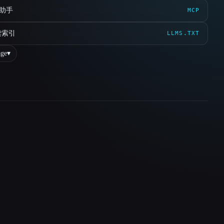
 助手
MCP
读索引
LLMS.TXT
ge
▾