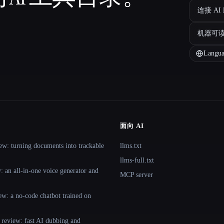
连接 AI
机器可
Langua
面向 AI
ew: turning documents into trackable
llms.txt
llms-full.txt
 an all-in-one voice generator and
MCP server
ew: a no-code chatbot trained on
 review: fast AI dubbing and