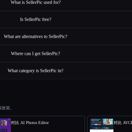
What is SellerPic used for?
Is SellerPic free?
What are alternatives to SellerPic?
Where can I get SellerPic?
What category is SellerPic in?
容政策。
对比 AI Photos Editor
对比 AVCLa