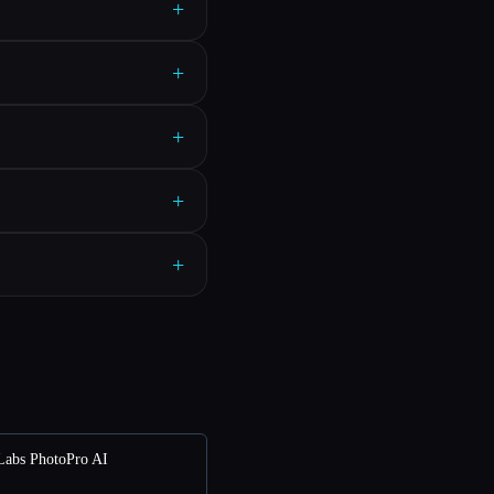
+
+
+
+
+
bs PhotoPro AI