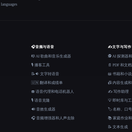
+ languages
🎧
音频与语音
✍️
文字与写作
🎼 AI 歌曲和音乐生成器
🕵️ AI 探测
🎙️ 播客工具
📄 PDF 和文
📝🔉 文字转语音
📖 书籍和小
🇺🇳 翻译和成绩单
📠 内容生成
☎️ 语音代理和电话机器人
✍️ 写作助理
🎙️ 语音克隆
💡 即时库与
🔊 音效生成器
🏷️ 名称、
🎧 音频增强器和人声去除
📚 家庭作业
📝 文本生成