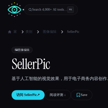
Search 4,000+ AI tools…
⌘
K
家
类别
图像编辑
SellerPic
🖼️
图像编辑
SellerPic
基于人工智能的视觉效果，用于电子商务内容创作
访问
SellerPic
↗︎
阅读评测 ↓︎
Save