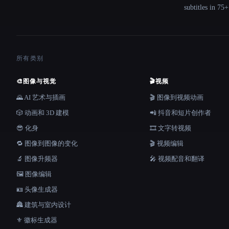
subtitles in 75
所有类别
🎨
图像与视觉
🎬
视频
🌄 AI 艺术与插画
🎬 图像到视频动画
🎲 动画和 3D 建模
📲 抖音和短片创作者
😎 化身
🎞️ 文字转视频
🔁 图像到图像的变化
🎬 视频编辑
🔬 图像升频器
🎤 视频配音和翻译
🖼️ 图像编辑
🪪 头像生成器
🏯 建筑与室内设计
⚜️ 徽标生成器