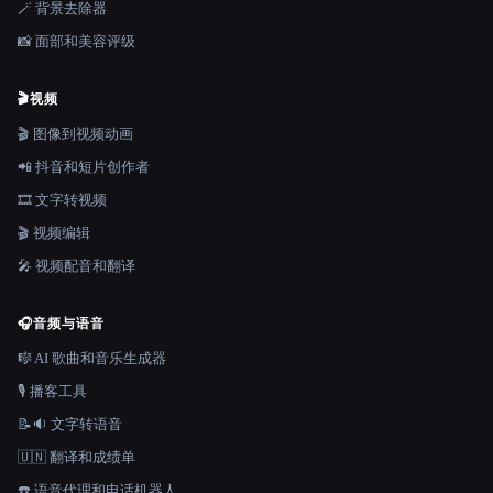
🪄 背景去除器
📸 面部和美容评级
🎬
视频
🎬 图像到视频动画
📲 抖音和短片创作者
🎞️ 文字转视频
🎬 视频编辑
🎤 视频配音和翻译
🎧
音频与语音
🎼 AI 歌曲和音乐生成器
🎙️ 播客工具
📝🔉 文字转语音
🇺🇳 翻译和成绩单
☎️ 语音代理和电话机器人