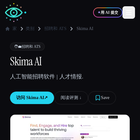
✦
用 AI 提交
家
类别
招聘和 ATS
Skima AI
✍️
🎨
写作者
设计师
🧑‍💼
招聘和 ATS
Skima AI
💻
📈
开发者
营销
人工智能招聘软件 | 人才情报.
🎓
🎬
学生
创作者
访问
Skima AI
↗︎
阅读评测 ↓︎
Save
博客
比较工具