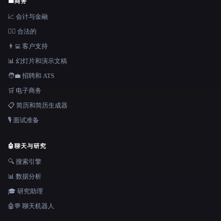
💼
商务
📈 会计与金融
👩‍⚖️ 合法的
👨‍💻 客户支持
📊 幻灯片和演示文稿
🧑‍💼 招聘和 ATS
🛒 电子商务
📋 简历和简历生成器
🎙️ 面试准备
🤖
聊天与研究
🔍 搜索引擎
📊 数据分析
🎓 研究助理
🤖💬 聊天机器人