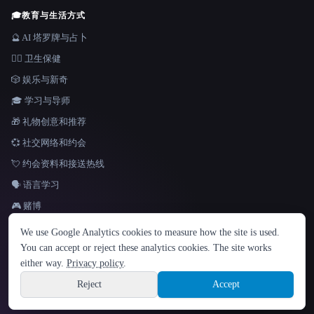
🎓
教育与生活方式
🔮 AI 塔罗牌与占卜
👩‍⚕️ 卫生保健
🎲 娱乐与新奇
🎓 学习与导师
🎁 礼物创意和推荐
💞 社交网络和约会
💘 约会资料和接送热线
🗣️ 语言学习
🎮 赌博
语言
We use Google Analytics cookies to measure how the site is used.
English
español
Français
Русский
简体中文
You can accept or reject these analytics cookies. The site works
Hindi
either way.
Privacy policy
.
© 2026 That AI Collection. 保留所有权利。
·
服务条款
·
隐私政策
·
·
Site information
Built with Metatron ★
Reject
Accept
build de3d624c
Sign up