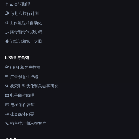
👨‍💻 会议助理
🏖 假期和旅行计划
⚙️ 工作流程和自动化
🍳 膳食和食谱规划师
🧠 记笔记和第二大脑
📈
销售与营销
📇 CRM 和客户数据
🪧 广告创意生成器
🔍 搜索引擎优化和关键字研究
📧 电子邮件助理
✉️ 电子邮件营销
📣 社交媒体内容
📞 销售推广和潜在客户