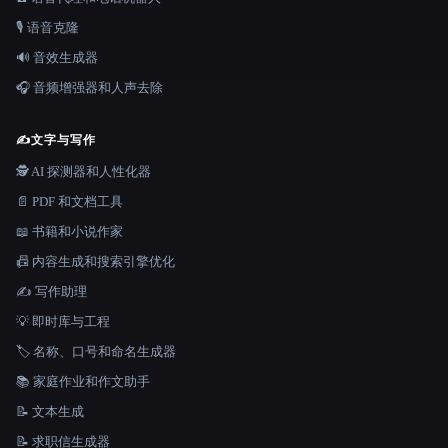
🎙️ 语音克隆
🔊 音效生成器
🎧 音频增强器和人声去除
✍️
文字与写作
🕵️ AI 探测器和人性化器
📄 PDF 和文档工具
📖 书籍和小说作家
📠 内容生成和搜索引擎优化
✍️ 写作助理
💡 即时库与工程
🏷️ 名称、口号和命名生成器
📚 家庭作业和作文助手
📝 文本生成
📝 求职信生成器