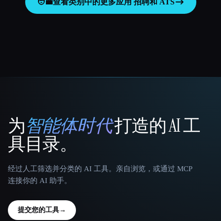
🧑‍💼
查看类别中的更多应用
招聘和 ATS
为
智能体时代
打造的 AI 工
That AI Collection
具目录。
经过人工筛选并分类的 AI 工具。亲自浏览，或通过 MCP
连接你的 AI 助手。
提交您的工具
→