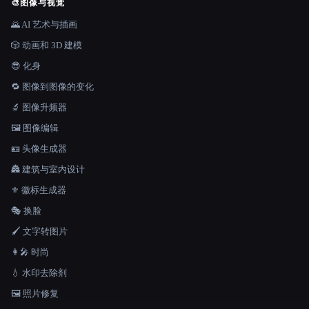
🎨
图像与视觉
🌄 AI 艺术与插画
🎲 动画和 3D 建模
😎 化身
🔁 图像到图像的变化
🔬 图像升频器
🖼️ 图像编辑
🪪 头像生成器
🏯 建筑与室内设计
⚜️ 徽标生成器
🎭 换脸
🖌️ 文字转图片
👩‍🎤 时尚
💧 水印去除剂
🖼️ 照片修复