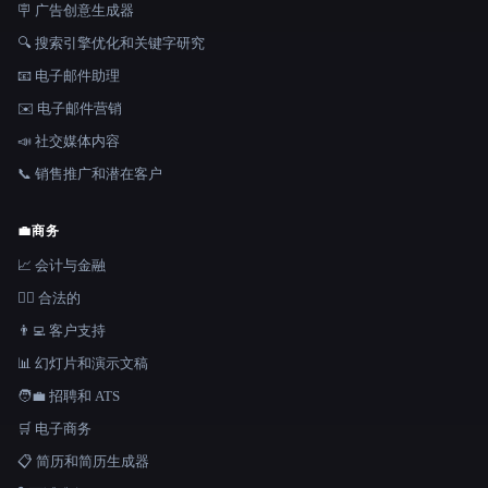
🪧 广告创意生成器
🔍 搜索引擎优化和关键字研究
📧 电子邮件助理
✉️ 电子邮件营销
📣 社交媒体内容
📞 销售推广和潜在客户
💼
商务
📈 会计与金融
👩‍⚖️ 合法的
👨‍💻 客户支持
📊 幻灯片和演示文稿
🧑‍💼 招聘和 ATS
🛒 电子商务
📋 简历和简历生成器