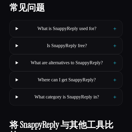
常见问题
+
What is SnappyReply used for?
+
Is SnappyReply free?
+
What are alternatives to SnappyReply?
+
Where can I get SnappyReply?
+
What category is SnappyReply in?
将 SnappyReply 与其他工具比