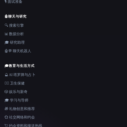
🎙️ 面试准备
🤖
聊天与研究
🔍 搜索引擎
📊 数据分析
🎓 研究助理
🤖💬 聊天机器人
🎓
教育与生活方式
🔮 AI 塔罗牌与占卜
👩‍⚕️ 卫生保健
🎲 娱乐与新奇
🎓 学习与导师
🎁 礼物创意和推荐
💞 社交网络和约会
💘 约会资料和接送热线