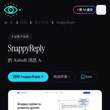
✦
用 AI 提交
家
类别
客户支持
SnappyReply
✍️
🎨
写作者
设计师
👨‍💻
客户支持
SnappyReply
💻
📈
开发者
营销
的 AirbnB 消息 A.
🎓
🎬
学生
创作者
访问
SnappyReply
↗︎
阅读评测 ↓︎
Save
博客
比较工具