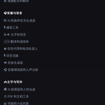
🎤 视频配音和翻译
🎧
音频与语音
🎼 AI 歌曲和音乐生成器
🎙️ 播客工具
📝🔉 文字转语音
🇺🇳 翻译和成绩单
☎️ 语音代理和电话机器人
🎙️ 语音克隆
🔊 音效生成器
🎧 音频增强器和人声去除
✍️
文字与写作
🕵️ AI 探测器和人性化器
📄 PDF 和文档工具
📖 书籍和小说作家