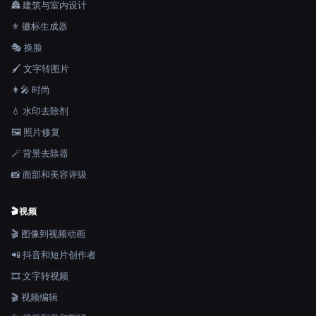
🏯 建筑与室内设计
⚜️ 徽标生成器
🎭 换脸
🖌️ 文字转图片
👩‍🎤 时尚
💧 水印去除剂
🖼️ 照片修复
🪄 背景去除器
📸 面部和美容评级
🎬
视频
🎬 图像到视频动画
📲 抖音和短片创作者
🎞️ 文字转视频
🎬 视频编辑