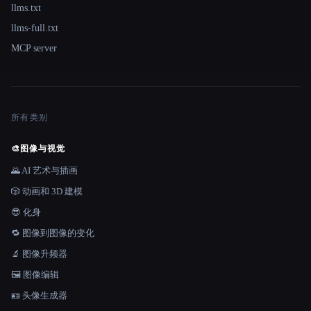
llms.txt
llms-full.txt
MCP server
所有类别
🎨
图像与视觉
🌄 AI 艺术与插画
🎲 动画和 3D 建模
😎 化身
🔁 图像到图像的变化
🔬 图像升频器
🖼️ 图像编辑
🪪 头像生成器