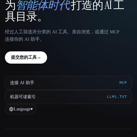
为
智能体时代
打造的 AI 工
That AI Collection
具目录。
经过人工筛选并分类的 AI 工具。亲自浏览，或通过 MCP
连接你的 AI 助手。
提交您的工具
→
连接 AI 助手
MCP
机器可读索引
LLMS.TXT
Language
▾