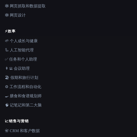
🕸️ 网页抓取和数据提取
🕸 网页设计
⚡
效率
🌱 个人成长与健康
🦾 人工智能代理
✅ 任务和个人助理
👨‍💻 会议助理
🏖 假期和旅行计划
⚙️ 工作流程和自动化
🍳 膳食和食谱规划师
🧠 记笔记和第二大脑
📈
销售与营销
📇 CRM 和客户数据