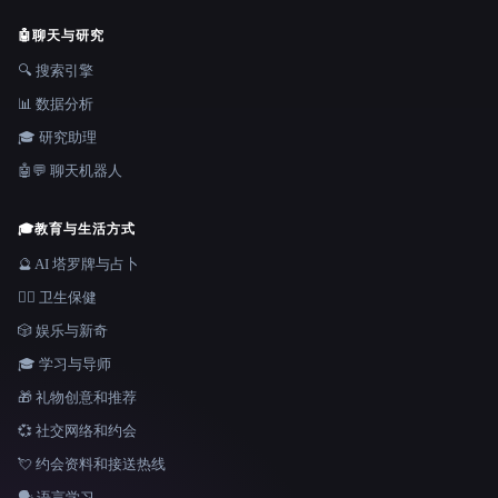
🤖
聊天与研究
🔍 搜索引擎
📊 数据分析
🎓 研究助理
🤖💬 聊天机器人
🎓
教育与生活方式
🔮 AI 塔罗牌与占卜
👩‍⚕️ 卫生保健
🎲 娱乐与新奇
🎓 学习与导师
🎁 礼物创意和推荐
💞 社交网络和约会
💘 约会资料和接送热线
🗣️ 语言学习