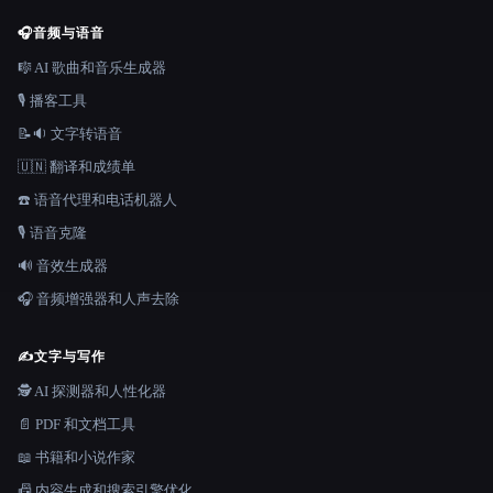
🎧
音频与语音
🎼 AI 歌曲和音乐生成器
🎙️ 播客工具
📝🔉 文字转语音
🇺🇳 翻译和成绩单
☎️ 语音代理和电话机器人
🎙️ 语音克隆
🔊 音效生成器
🎧 音频增强器和人声去除
✍️
文字与写作
🕵️ AI 探测器和人性化器
📄 PDF 和文档工具
📖 书籍和小说作家
📠 内容生成和搜索引擎优化