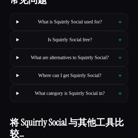
+
What is Squirrly Social used for?
+
Is Squirrly Social free?
+
What are alternatives to Squirrly Social?
+
Where can I get Squirrly Social?
+
What category is Squirrly Social in?
将 Squirrly Social 与其他工具比
较…