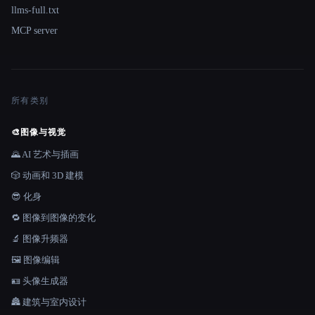
llms-full.txt
MCP server
所有类别
🎨
图像与视觉
🌄 AI 艺术与插画
🎲 动画和 3D 建模
😎 化身
🔁 图像到图像的变化
🔬 图像升频器
🖼️ 图像编辑
🪪 头像生成器
🏯 建筑与室内设计