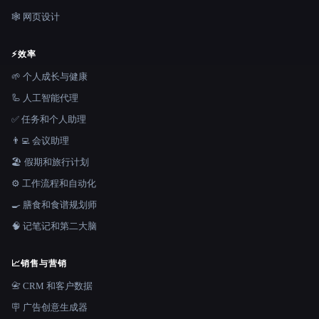
🕸 网页设计
⚡
效率
🌱 个人成长与健康
🦾 人工智能代理
✅ 任务和个人助理
👨‍💻 会议助理
🏖 假期和旅行计划
⚙️ 工作流程和自动化
🍳 膳食和食谱规划师
🧠 记笔记和第二大脑
📈
销售与营销
📇 CRM 和客户数据
🪧 广告创意生成器