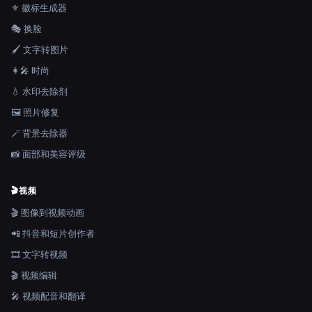
⚜️ 徽标生成器
🎭 换脸
🖌️ 文字转图片
👩‍🎤 时尚
💧 水印去除剂
🖼️ 照片修复
🪄 背景去除器
📸 面部和美容评级
🎬
视频
🎬 图像到视频动画
📲 抖音和短片创作者
🎞️ 文字转视频
🎬 视频编辑
🎤 视频配音和翻译