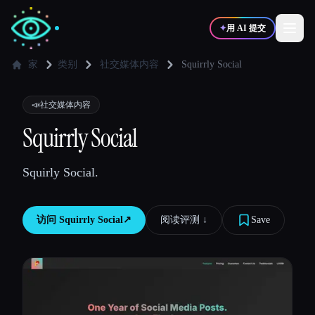
✦
用 AI 提交
家
类别
社交媒体内容
Squirrly Social
✍️
🎨
写作者
设计师
📣
社交媒体内容
Squirrly Social
💻
📈
开发者
营销
Squirly Social.
🎓
🎬
学生
创作者
访问
Squirrly Social
↗︎
阅读评测 ↓︎
Save
博客
比较工具