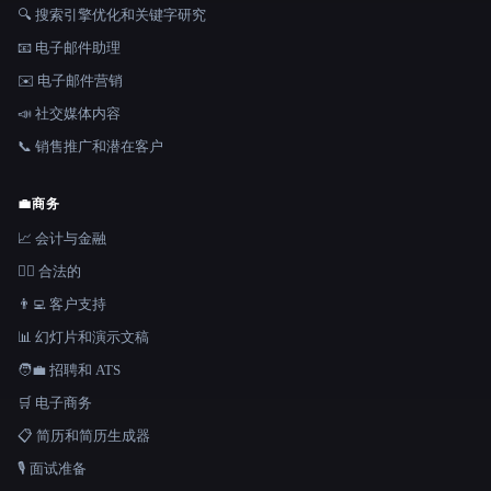
🔍 搜索引擎优化和关键字研究
📧 电子邮件助理
✉️ 电子邮件营销
📣 社交媒体内容
📞 销售推广和潜在客户
💼
商务
📈 会计与金融
👩‍⚖️ 合法的
👨‍💻 客户支持
📊 幻灯片和演示文稿
🧑‍💼 招聘和 ATS
🛒 电子商务
📋 简历和简历生成器
🎙️ 面试准备