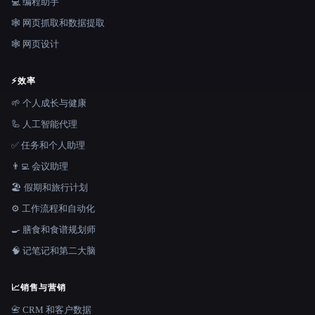
💻 编程助手
🕸️ 网页抓取和数据提取
🕸 网页设计
⚡
效率
🌱 个人成长与健康
🦾 人工智能代理
✅ 任务和个人助理
👨‍💻 会议助理
🏖 假期和旅行计划
⚙️ 工作流程和自动化
🍳 膳食和食谱规划师
🧠 记笔记和第二大脑
📈
销售与营销
📇 CRM 和客户数据