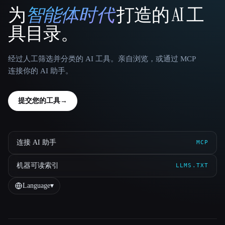
为
智能体时代
打造的 AI 工
That AI Collection
具目录。
经过人工筛选并分类的 AI 工具。亲自浏览，或通过 MCP
连接你的 AI 助手。
提交您的工具
→
连接 AI 助手
MCP
机器可读索引
LLMS.TXT
Language
▾