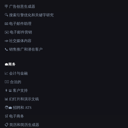
🪧 广告创意生成器
🔍 搜索引擎优化和关键字研究
📧 电子邮件助理
✉️ 电子邮件营销
📣 社交媒体内容
📞 销售推广和潜在客户
💼
商务
📈 会计与金融
👩‍⚖️ 合法的
👨‍💻 客户支持
📊 幻灯片和演示文稿
🧑‍💼 招聘和 ATS
🛒 电子商务
📋 简历和简历生成器