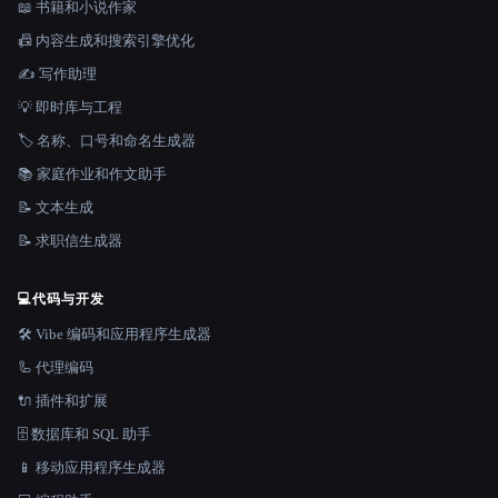
📖 书籍和小说作家
📠 内容生成和搜索引擎优化
✍️ 写作助理
💡 即时库与工程
🏷️ 名称、口号和命名生成器
📚 家庭作业和作文助手
📝 文本生成
📝 求职信生成器
💻
代码与开发
🛠️ Vibe 编码和应用程序生成器
🦾 代理编码
🔌 插件和扩展
🗄️ 数据库和 SQL 助手
📱 移动应用程序生成器