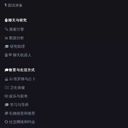
🎙️ 面试准备
🤖
聊天与研究
🔍 搜索引擎
📊 数据分析
🎓 研究助理
🤖💬 聊天机器人
🎓
教育与生活方式
🔮 AI 塔罗牌与占卜
👩‍⚕️ 卫生保健
🎲 娱乐与新奇
🎓 学习与导师
🎁 礼物创意和推荐
💞 社交网络和约会