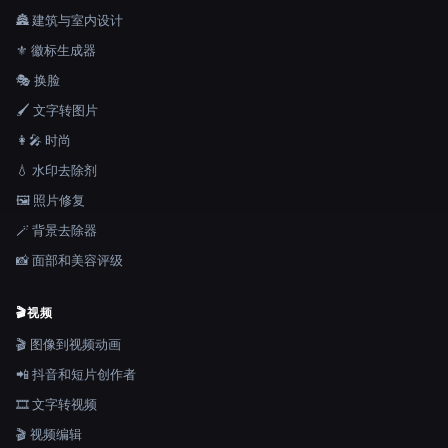
🏯 建筑与室内设计
⚜️ 徽标生成器
🎭 换脸
🖌️ 文字转图片
👩‍🎤 时尚
💧 水印去除剂
🖼️ 照片修复
🪄 背景去除器
📸 面部和美容评级
🎬
视频
🎬 图像到视频动画
📲 抖音和短片创作者
🎞️ 文字转视频
🎬 视频编辑