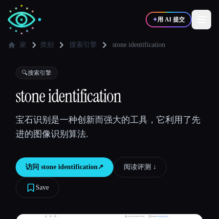
✦
用 AI 提交
家
类别
搜索引擎
stone identification
✍️
🎨
写作者
设计师
🔍
搜索引擎
stone identification
💻
📈
开发者
营销
宝石识别是一种创新而强大的工具，它利用了先
进的图像识别算法.
🎓
🎬
学生
创作者
访问
stone identification
↗︎
阅读评测 ↓︎
Save
博客
比较工具