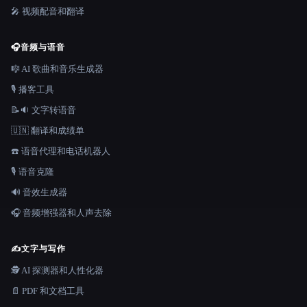
🎤 视频配音和翻译
🎧
音频与语音
🎼 AI 歌曲和音乐生成器
🎙️ 播客工具
📝🔉 文字转语音
🇺🇳 翻译和成绩单
☎️ 语音代理和电话机器人
🎙️ 语音克隆
🔊 音效生成器
🎧 音频增强器和人声去除
✍️
文字与写作
🕵️ AI 探测器和人性化器
📄 PDF 和文档工具