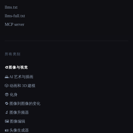
llms.txt
llms-full.txt
MCP server
所有类别
🎨
图像与视觉
🌄 AI 艺术与插画
🎲 动画和 3D 建模
😎 化身
🔁 图像到图像的变化
🔬 图像升频器
🖼️ 图像编辑
🪪 头像生成器