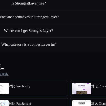
Is StrongestLayer free?
hat are alternatives to StrongestLayer?
Where can I get StrongestLayer?
What category is StrongestLayer in?
较…
容政策。
对比 Webbotify
对比 Rosie
对比 FastBots.ai
对比 Chain