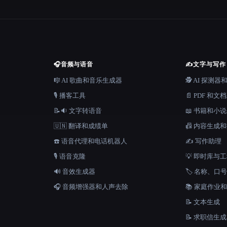
🎧
音频与语音
✍️
文字与写作
🎼 AI 歌曲和音乐生成器
🕵️ AI 探测
🎙️ 播客工具
📄 PDF 和文
📝🔉 文字转语音
📖 书籍和小
🇺🇳 翻译和成绩单
📠 内容生成
☎️ 语音代理和电话机器人
✍️ 写作助理
🎙️ 语音克隆
💡 即时库与
🔊 音效生成器
🏷️ 名称、
🎧 音频增强器和人声去除
📚 家庭作业
📝 文本生成
📝 求职信生