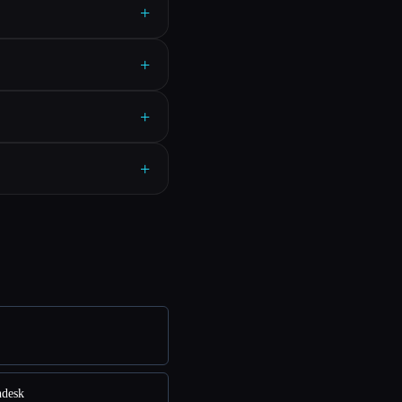
+
+
+
+
desk