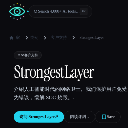
Search 4,000+ AI tools…
⌘
K
家
类别
客户支持
StrongestLayer
👨‍💻
客户支持
StrongestLayer
介绍人工智能时代的网络卫士。我们保护用户免受 A
为错误，缓解 SOC 烧毁。.
访问
StrongestLayer
↗︎
阅读评测 ↓︎
Save