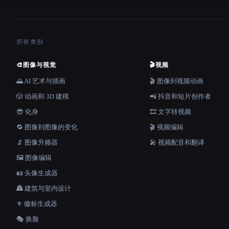
所有类别
🎨
图像与视觉
🎬
视频
🌄 AI 艺术与插画
🎬 图像到视频动画
🎲 动画和 3D 建模
📲 抖音和短片创作者
😎 化身
🎞️ 文字转视频
🔁 图像到图像的变化
🎬 视频编辑
🔬 图像升频器
🎤 视频配音和翻译
🖼️ 图像编辑
🪪 头像生成器
🏯 建筑与室内设计
⚜️ 徽标生成器
🎭 换脸