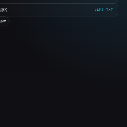
读索引
LLMS.TXT
ge
▾