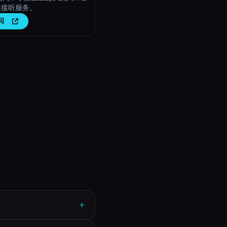
话接听服务。
问
+