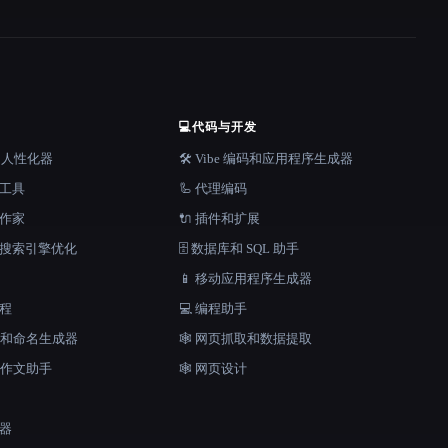
💻
代码与开发
器和人性化器
🛠️ Vibe 编码和应用程序生成器
档工具
🦾 代理编码
说作家
🔌 插件和扩展
和搜索引擎优化
🗄️ 数据库和 SQL 助手
📱 移动应用程序生成器
工程
💻 编程助手
口号和命名生成器
🕸️ 网页抓取和数据提取
和作文助手
🕸 网页设计
成器