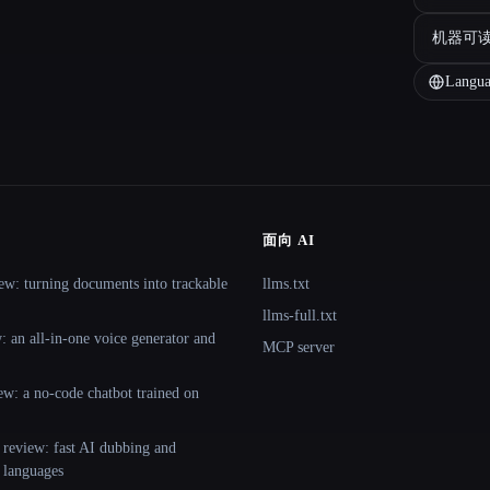
机器可
Langua
面向 AI
ew: turning documents into trackable
llms.txt
llms-full.txt
 an all-in-one voice generator and
MCP server
ew: a no-code chatbot trained on
 review: fast AI dubbing and
+ languages