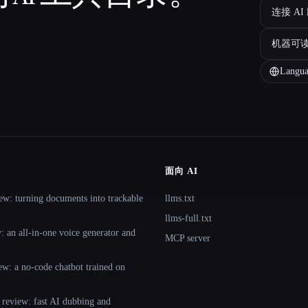
连接 AI
机器可
Langua
面向 AI
ew: turning documents into trackable
llms.txt
llms-full.txt
 an all-in-one voice generator and
MCP server
ew: a no-code chatbot trained on
 review: fast AI dubbing and