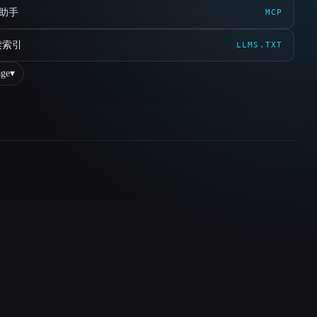
 助手
MCP
读索引
LLMS.TXT
ge
▾