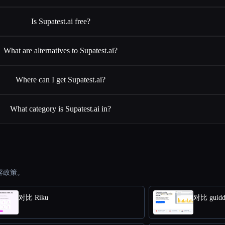
Is Supatest.ai free?
What are alternatives to Supatest.ai?
Where can I get Supatest.ai?
What category is Supatest.ai in?
容政策。
对比 Riku
对比 guidd