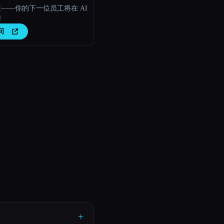
——你的下一位员工将在 AI
聘
问
+