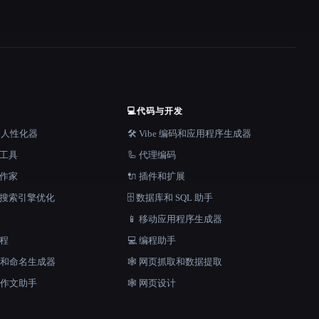
💻
代码与开发
器和人性化器
🛠️ Vibe 编码和应用程序生成器
档工具
🦾 代理编码
说作家
🔌 插件和扩展
和搜索引擎优化
🗄️ 数据库和 SQL 助手
📱 移动应用程序生成器
工程
💻 编程助手
口号和命名生成器
🕸️ 网页抓取和数据提取
和作文助手
🕸 网页设计