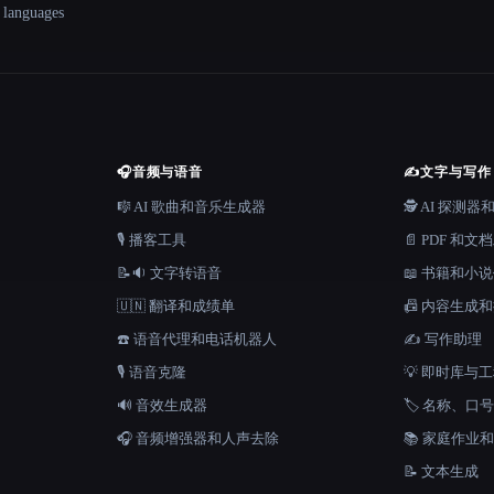
+ languages
🎧
音频与语音
✍️
文字与写作
🎼 AI 歌曲和音乐生成器
🕵️ AI 探测
🎙️ 播客工具
📄 PDF 和文
📝🔉 文字转语音
📖 书籍和小
🇺🇳 翻译和成绩单
📠 内容生成
☎️ 语音代理和电话机器人
✍️ 写作助理
🎙️ 语音克隆
💡 即时库与
🔊 音效生成器
🏷️ 名称、
🎧 音频增强器和人声去除
📚 家庭作业
📝 文本生成