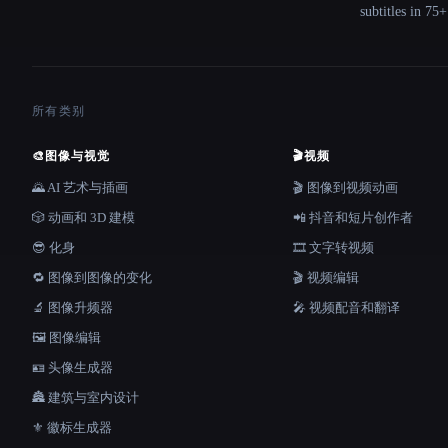
subtitles in 75
所有类别
🎨
图像与视觉
🎬
视频
🌄 AI 艺术与插画
🎬 图像到视频动画
🎲 动画和 3D 建模
📲 抖音和短片创作者
😎 化身
🎞️ 文字转视频
🔁 图像到图像的变化
🎬 视频编辑
🔬 图像升频器
🎤 视频配音和翻译
🖼️ 图像编辑
🪪 头像生成器
🏯 建筑与室内设计
⚜️ 徽标生成器