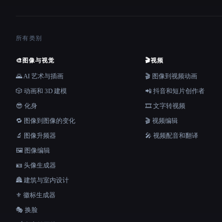
所有类别
🎨
图像与视觉
🎬
视频
🌄 AI 艺术与插画
🎬 图像到视频动画
🎲 动画和 3D 建模
📲 抖音和短片创作者
😎 化身
🎞️ 文字转视频
🔁 图像到图像的变化
🎬 视频编辑
🔬 图像升频器
🎤 视频配音和翻译
🖼️ 图像编辑
🪪 头像生成器
🏯 建筑与室内设计
⚜️ 徽标生成器
🎭 换脸