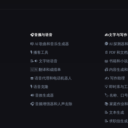
🎧
音频与语音
✍️
文字与写作
🎼 AI 歌曲和音乐生成器
🕵️ AI 探测
🎙️ 播客工具
📄 PDF 和文
📝🔉 文字转语音
📖 书籍和小
🇺🇳 翻译和成绩单
📠 内容生成
☎️ 语音代理和电话机器人
✍️ 写作助理
🎙️ 语音克隆
💡 即时库与
🔊 音效生成器
🏷️ 名称、
🎧 音频增强器和人声去除
📚 家庭作业
📝 文本生成
📝 求职信生