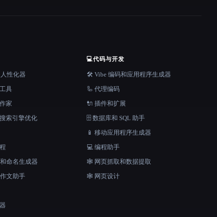
💻
代码与开发
器和人性化器
🛠️ Vibe 编码和应用程序生成器
档工具
🦾 代理编码
说作家
🔌 插件和扩展
和搜索引擎优化
🗄️ 数据库和 SQL 助手
📱 移动应用程序生成器
工程
💻 编程助手
口号和命名生成器
🕸️ 网页抓取和数据提取
和作文助手
🕸 网页设计
成器