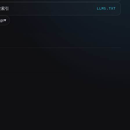
读索引
LLMS.TXT
ge
▾