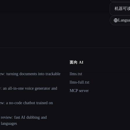
机器可
Langua
面向 AI
ew: turning documents into trackable
llms.txt
llms-full.txt
 an all-in-one voice generator and
MCP server
ew: a no-code chatbot trained on
 review: fast AI dubbing and
+ languages