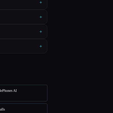
+
+
+
+
ePhones AI
lls