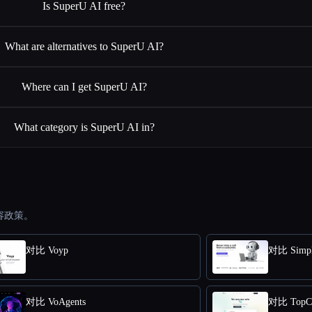
Is SuperU AI free?
What are alternatives to SuperU AI?
Where can I get SuperU AI?
What category is SuperU AI in?
容政策。
对比 Voyp
对比 Simpl
对比 VoAgents
对比 TopCa