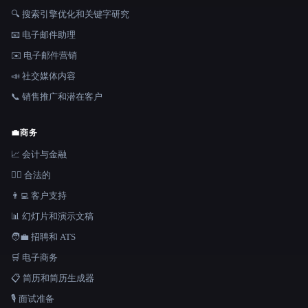
🔍 搜索引擎优化和关键字研究
📧 电子邮件助理
✉️ 电子邮件营销
📣 社交媒体内容
📞 销售推广和潜在客户
💼
商务
📈 会计与金融
👩‍⚖️ 合法的
👨‍💻 客户支持
📊 幻灯片和演示文稿
🧑‍💼 招聘和 ATS
🛒 电子商务
📋 简历和简历生成器
🎙️ 面试准备