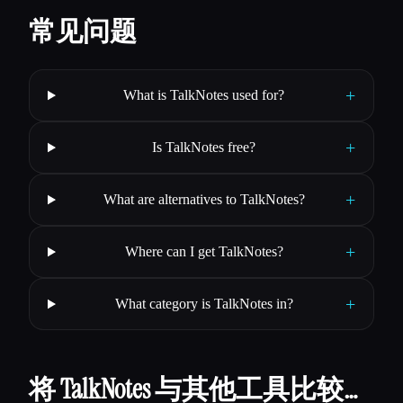
常见问题
+
What is TalkNotes used for?
+
Is TalkNotes free?
+
What are alternatives to TalkNotes?
+
Where can I get TalkNotes?
+
What category is TalkNotes in?
将 TalkNotes 与其他工具比较…