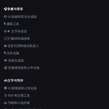
🎧
音频与语音
🎼 AI 歌曲和音乐生成器
🎙️ 播客工具
📝🔉 文字转语音
🇺🇳 翻译和成绩单
☎️ 语音代理和电话机器人
🎙️ 语音克隆
🔊 音效生成器
🎧 音频增强器和人声去除
✍️
文字与写作
🕵️ AI 探测器和人性化器
📄 PDF 和文档工具
📖 书籍和小说作家