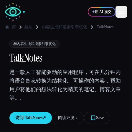
✦
用 AI 提交
家
类别
内容生成和搜索引擎优化
TalkNotes
✍️
🎨
写作者
设计师
📠
内容生成和搜索引擎优化
TalkNotes
💻
📈
开发者
营销
是一款人工智能驱动的应用程序，可在几分钟内
将语音备忘转换为结构化、可操作的内容，帮助
🎓
🎬
学生
创作者
用户将他们的想法转化为精美的笔记、博客文章
等。.
博客
访问
TalkNotes
↗︎
阅读评测 ↓︎
Save
比较工具