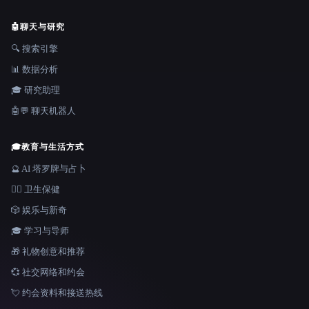
🤖
聊天与研究
🔍 搜索引擎
📊 数据分析
🎓 研究助理
🤖💬 聊天机器人
🎓
教育与生活方式
🔮 AI 塔罗牌与占卜
👩‍⚕️ 卫生保健
🎲 娱乐与新奇
🎓 学习与导师
🎁 礼物创意和推荐
💞 社交网络和约会
💘 约会资料和接送热线