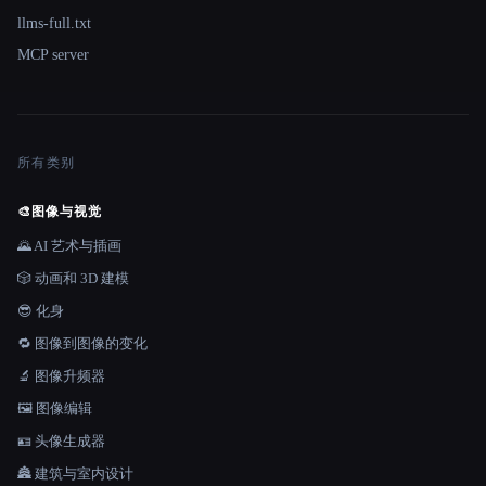
llms-full.txt
MCP server
所有类别
🎨
图像与视觉
🌄 AI 艺术与插画
🎲 动画和 3D 建模
😎 化身
🔁 图像到图像的变化
🔬 图像升频器
🖼️ 图像编辑
🪪 头像生成器
🏯 建筑与室内设计