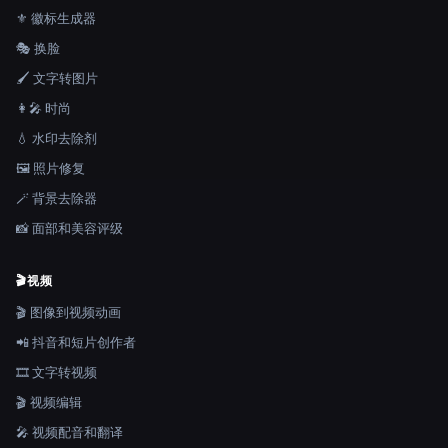
⚜️ 徽标生成器
🎭 换脸
🖌️ 文字转图片
👩‍🎤 时尚
💧 水印去除剂
🖼️ 照片修复
🪄 背景去除器
📸 面部和美容评级
🎬
视频
🎬 图像到视频动画
📲 抖音和短片创作者
🎞️ 文字转视频
🎬 视频编辑
🎤 视频配音和翻译