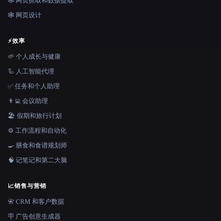
🕸️ 网页抓取和数据提取
🕸 网页设计
⚡
效率
🌱 个人成长与健康
🦾 人工智能代理
✅ 任务和个人助理
👨‍💻 会议助理
🏖 假期和旅行计划
⚙️ 工作流程和自动化
🍳 膳食和食谱规划师
🧠 记笔记和第二大脑
📈
销售与营销
📇 CRM 和客户数据
🪧 广告创意生成器