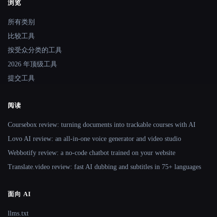
浏览
Site navigation
所有类别
比较工具
按受众分类的工具
2026 年顶级工具
提交工具
阅读
Coursebox review: turning documents into trackable courses with AI
Lovo AI review: an all-in-one voice generator and video studio
Webbotify review: a no-code chatbot trained on your website
Translate.video review: fast AI dubbing and subtitles in 75+ languages
面向 AI
llms.txt