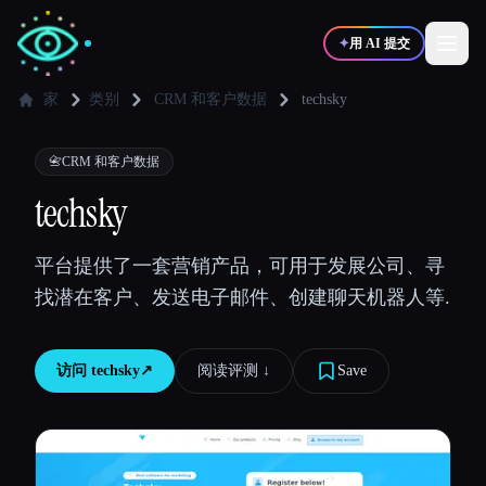
✦
用 AI 提交
家
类别
CRM 和客户数据
techsky
✍️
🎨
写作者
设计师
📇
CRM 和客户数据
techsky
💻
📈
开发者
营销
平台提供了一套营销产品，可用于发展公司、寻
找潜在客户、发送电子邮件、创建聊天机器人等.
🎓
🎬
学生
创作者
访问
techsky
↗︎
阅读评测 ↓︎
Save
博客
比较工具