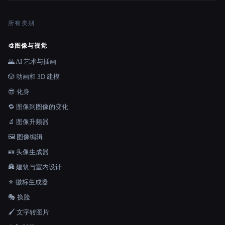
所有类别
🎨
图像与视觉
🌄 AI 艺术与插画
🎲 动画和 3D 建模
😎 化身
🔁 图像到图像的变化
🔬 图像升频器
🖼️ 图像编辑
🪪 头像生成器
🏯 建筑与室内设计
⚜️ 徽标生成器
🎭 换脸
🖌️ 文字转图片