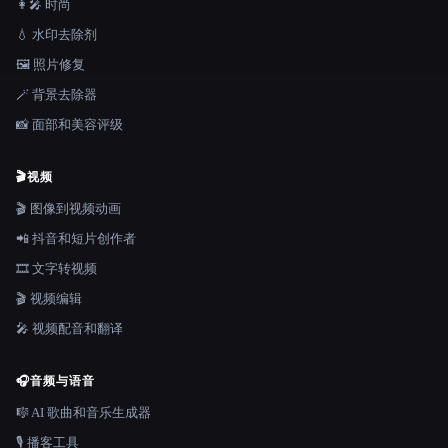
👩‍🎤 时尚
💧 水印去除剂
🖼️ 照片修复
🪄 背景去除器
📸 面部和美容评级
🎬
视频
🎬 图像到视频动画
📲 抖音和短片创作者
🎞️ 文字转视频
🎬 视频编辑
🎤 视频配音和翻译
🎧
音频与语音
🎼 AI 歌曲和音乐生成器
🎙️ 播客工具