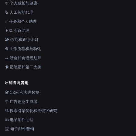
🌱 个人成长与健康
🦾 人工智能代理
✅ 任务和个人助理
👨‍💻 会议助理
🏖 假期和旅行计划
⚙️ 工作流程和自动化
🍳 膳食和食谱规划师
🧠 记笔记和第二大脑
📈
销售与营销
📇 CRM 和客户数据
🪧 广告创意生成器
🔍 搜索引擎优化和关键字研究
📧 电子邮件助理
✉️ 电子邮件营销