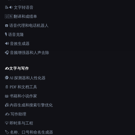
📝🔉 文字转语音
🇺🇳 翻译和成绩单
☎️ 语音代理和电话机器人
🎙️ 语音克隆
🔊 音效生成器
🎧 音频增强器和人声去除
✍️
文字与写作
🕵️ AI 探测器和人性化器
📄 PDF 和文档工具
📖 书籍和小说作家
📠 内容生成和搜索引擎优化
✍️ 写作助理
💡 即时库与工程
🏷️ 名称、口号和命名生成器