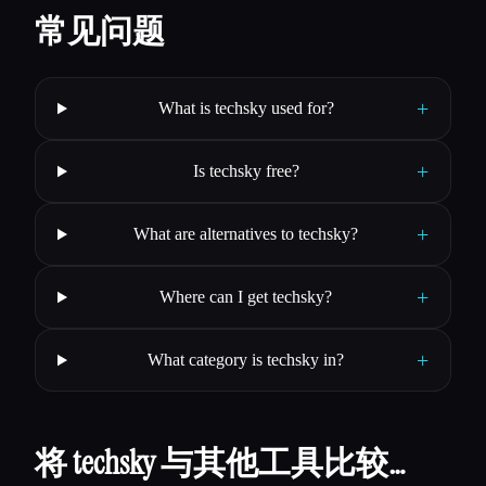
常见问题
+
What is techsky used for?
+
Is techsky free?
+
What are alternatives to techsky?
+
Where can I get techsky?
+
What category is techsky in?
将 techsky 与其他工具比较…