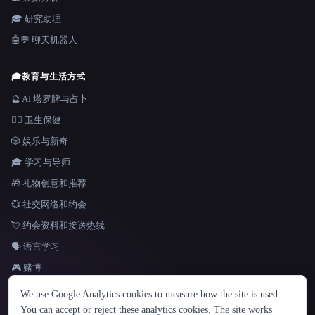
🎓 研究助理
🤖💬 聊天机器人
🎓
教育与生活方式
🔮 AI 塔罗牌与占卜
👩‍⚕️ 卫生保健
🎲 娱乐与新奇
🎓 学习与导师
🎁 礼物创意和推荐
💞 社交网络和约会
💘 约会资料和接送热线
🗣️ 语言学习
🎮 赌博
语言
We use Google Analytics cookies to measure how the site is used.
English
español
Français
Русский
简体中文
You can accept or reject these analytics cookies. The site works