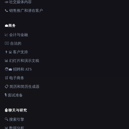
📣 社交媒体内容
📞 销售推广和潜在客户
💼
商务
📈 会计与金融
👩‍⚖️ 合法的
👨‍💻 客户支持
📊 幻灯片和演示文稿
🧑‍💼 招聘和 ATS
🛒 电子商务
📋 简历和简历生成器
🎙️ 面试准备
🤖
聊天与研究
🔍 搜索引擎
📊 数据分析