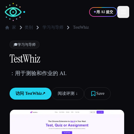
✦
用 AI 提交
家
类别
学习与导师
TestWhiz
✍️
🎨
写作者
设计师
🎓
学习与导师
TestWhiz
💻
📈
开发者
营销
：用于测验和作业的 AI.
🎓
🎬
学生
创作者
访问
TestWhiz
↗︎
阅读评测 ↓︎
Save
博客
比较工具