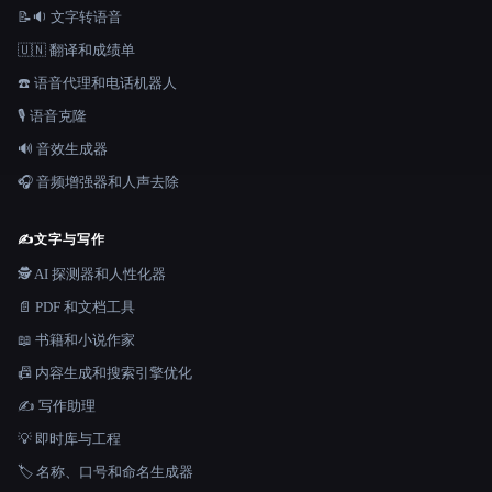
📝🔉 文字转语音
🇺🇳 翻译和成绩单
☎️ 语音代理和电话机器人
🎙️ 语音克隆
🔊 音效生成器
🎧 音频增强器和人声去除
✍️
文字与写作
🕵️ AI 探测器和人性化器
📄 PDF 和文档工具
📖 书籍和小说作家
📠 内容生成和搜索引擎优化
✍️ 写作助理
💡 即时库与工程
🏷️ 名称、口号和命名生成器