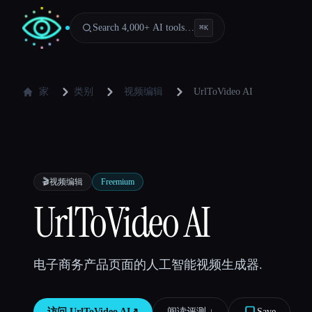
Search 4,000+ AI tools…
⌘
K
家
类别
视频编辑
UrlToVideo AI
🎬
视频编辑
Freemium
UrlToVideo AI
电子商务产品页面的人工智能视频生成器.
访问
UrlToVideo AI
↗︎
阅读评测 ↓︎
Save