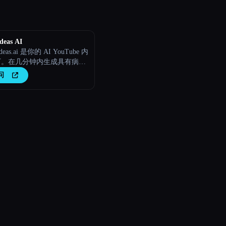
deas AI
Ideas.ai 是你的 AI YouTube 内
厂。在几分钟内生成具有病毒
的脚本、新鲜的视频创意和引
问
胜的内容。