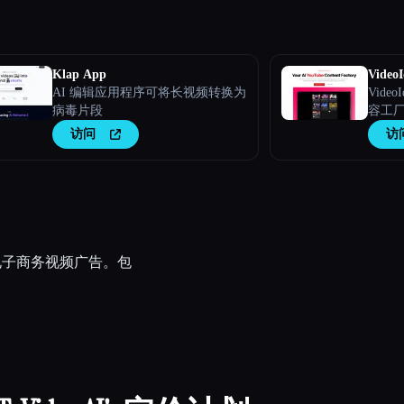
Klap App
VideoI
AI 编辑应用程序可将长视频转换为
Video
病毒片段
容工
价值
访问
访
人入
成电子商务视频广告。包