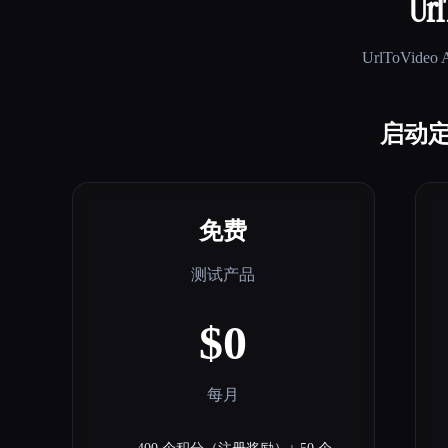
Url
UrlToVideo 
启动定
免费
测试产品
$0
每月