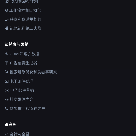
🏖 假期和旅行计划
⚙️ 工作流程和自动化
🍳 膳食和食谱规划师
🧠 记笔记和第二大脑
📈
销售与营销
📇 CRM 和客户数据
🪧 广告创意生成器
🔍 搜索引擎优化和关键字研究
📧 电子邮件助理
✉️ 电子邮件营销
📣 社交媒体内容
📞 销售推广和潜在客户
💼
商务
📈 会计与金融