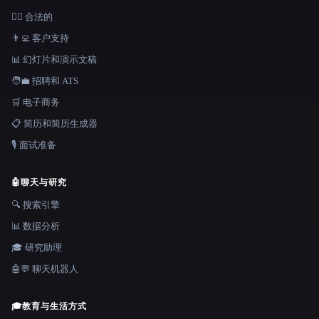
👩‍⚖️ 合法的
👨‍💻 客户支持
📊 幻灯片和演示文稿
🧑‍💼 招聘和 ATS
🛒 电子商务
📋 简历和简历生成器
🎙️ 面试准备
🤖
聊天与研究
🔍 搜索引擎
📊 数据分析
🎓 研究助理
🤖💬 聊天机器人
🎓
教育与生活方式