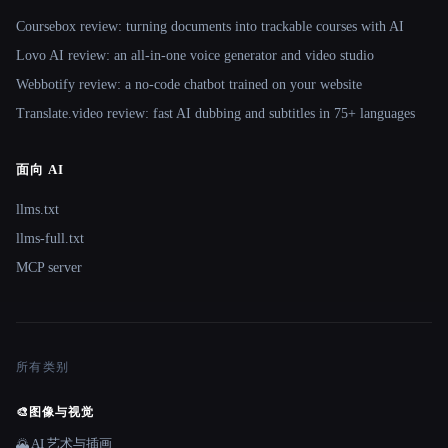
Coursebox review: turning documents into trackable courses with AI
Lovo AI review: an all-in-one voice generator and video studio
Webbotify review: a no-code chatbot trained on your website
Translate.video review: fast AI dubbing and subtitles in 75+ languages
面向 AI
llms.txt
llms-full.txt
MCP server
所有类别
🎨
图像与视觉
🌄 AI 艺术与插画