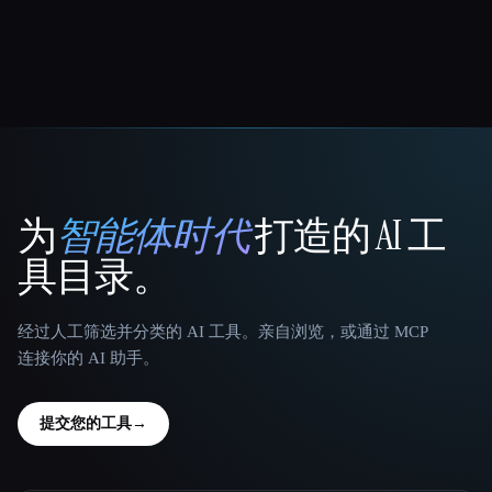
为
智能体时代
打造的 AI 工
That AI Collection
具目录。
经过人工筛选并分类的 AI 工具。亲自浏览，或通过 MCP
连接你的 AI 助手。
提交您的工具
→