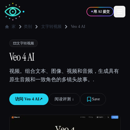
✦
用 AI 提交
家
类别
文字转视频
Veo 4 AI
✍️
🎨
写作者
设计师
🎞️
文字转视频
Veo 4 AI
💻
📈
开发者
营销
视频。组合文本、图像、视频和音频，生成具有
原生音频和一致角色的多镜头故事。.
🎓
🎬
学生
创作者
访问
Veo 4 AI
↗︎
阅读评测 ↓︎
Save
博客
比较工具