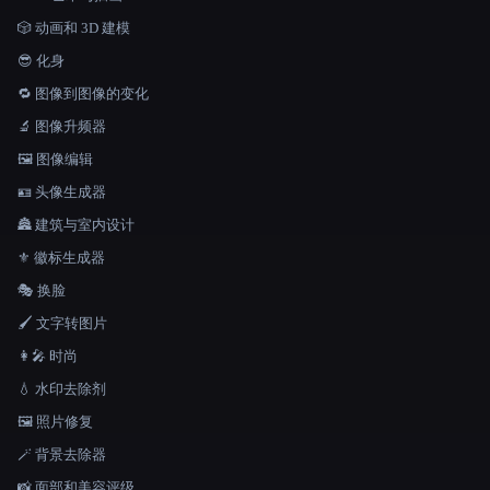
🎲 动画和 3D 建模
😎 化身
🔁 图像到图像的变化
🔬 图像升频器
🖼️ 图像编辑
🪪 头像生成器
🏯 建筑与室内设计
⚜️ 徽标生成器
🎭 换脸
🖌️ 文字转图片
👩‍🎤 时尚
💧 水印去除剂
🖼️ 照片修复
🪄 背景去除器
📸 面部和美容评级