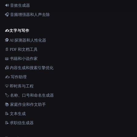
🔊 音效生成器
🎧 音频增强器和人声去除
✍️
文字与写作
🕵️ AI 探测器和人性化器
📄 PDF 和文档工具
📖 书籍和小说作家
📠 内容生成和搜索引擎优化
✍️ 写作助理
💡 即时库与工程
🏷️ 名称、口号和命名生成器
📚 家庭作业和作文助手
📝 文本生成
📝 求职信生成器