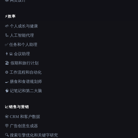
🕸 网页设计
⚡
效率
🌱 个人成长与健康
🦾 人工智能代理
✅ 任务和个人助理
👨‍💻 会议助理
🏖 假期和旅行计划
⚙️ 工作流程和自动化
🍳 膳食和食谱规划师
🧠 记笔记和第二大脑
📈
销售与营销
📇 CRM 和客户数据
🪧 广告创意生成器
🔍 搜索引擎优化和关键字研究