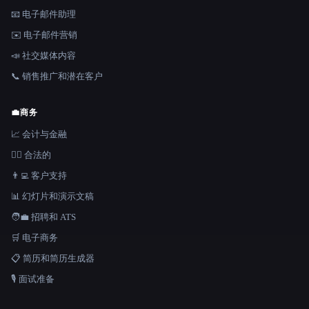
📧 电子邮件助理
✉️ 电子邮件营销
📣 社交媒体内容
📞 销售推广和潜在客户
💼
商务
📈 会计与金融
👩‍⚖️ 合法的
👨‍💻 客户支持
📊 幻灯片和演示文稿
🧑‍💼 招聘和 ATS
🛒 电子商务
📋 简历和简历生成器
🎙️ 面试准备