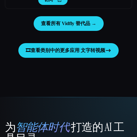
查看所有 Vidfly 替代品 →
🎞️
查看类别中的更多应用
文字转视频
为
智能体时代
打造的 AI 工
That AI Collection