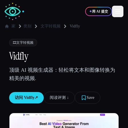
✦
用 AI 提交
家
类别
文字转视频
Vidfly
✍️
🎨
写作者
设计师
🎞️
文字转视频
Vidfly
💻
📈
开发者
营销
顶级 AI 视频生成器：轻松将文本和图像转换为
精美的视频.
🎓
🎬
学生
创作者
访问
Vidfly
↗︎
阅读评测 ↓︎
Save
博客
比较工具