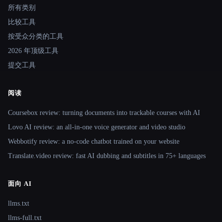
所有类别
比较工具
按受众分类的工具
2026 年顶级工具
提交工具
阅读
Coursebox review: turning documents into trackable courses with AI
Lovo AI review: an all-in-one voice generator and video studio
Webbotify review: a no-code chatbot trained on your website
Translate.video review: fast AI dubbing and subtitles in 75+ languages
面向 AI
llms.txt
llms-full.txt