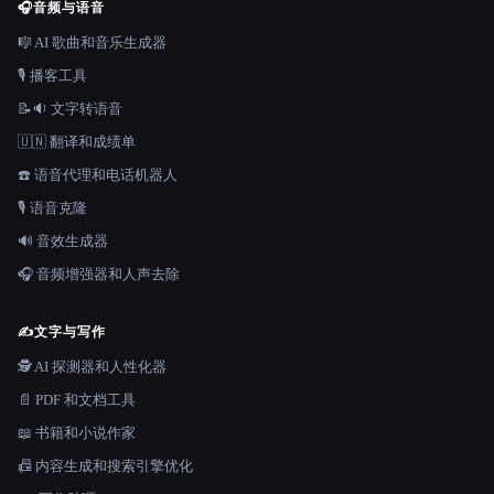
🎧
音频与语音
🎼 AI 歌曲和音乐生成器
🎙️ 播客工具
📝🔉 文字转语音
🇺🇳 翻译和成绩单
☎️ 语音代理和电话机器人
🎙️ 语音克隆
🔊 音效生成器
🎧 音频增强器和人声去除
✍️
文字与写作
🕵️ AI 探测器和人性化器
📄 PDF 和文档工具
📖 书籍和小说作家
📠 内容生成和搜索引擎优化