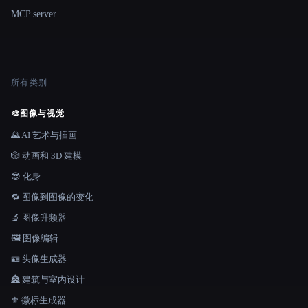
MCP server
所有类别
🎨
图像与视觉
🌄 AI 艺术与插画
🎲 动画和 3D 建模
😎 化身
🔁 图像到图像的变化
🔬 图像升频器
🖼️ 图像编辑
🪪 头像生成器
🏯 建筑与室内设计
⚜️ 徽标生成器