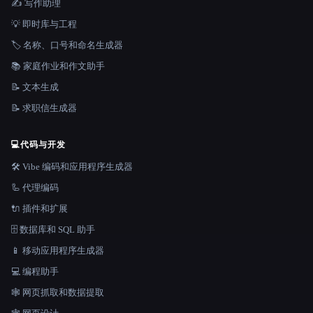
✍️ 写作助理
💡 即时库与工程
🏷️ 名称、口号和命名生成器
📚 家庭作业和作文助手
📝 文本生成
📝 求职信生成器
💻
代码与开发
🛠️ Vibe 编码和应用程序生成器
🦾 代理编码
🔌 插件和扩展
🗄️ 数据库和 SQL 助手
📱 移动应用程序生成器
💻 编程助手
🕸️ 网页抓取和数据提取