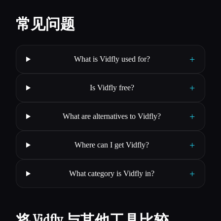
常见问题
+
What is Vidfly used for?
+
Is Vidfly free?
+
What are alternatives to Vidfly?
+
Where can I get Vidfly?
+
What category is Vidfly in?
将 Vidfly 与其他工具比较…