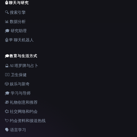
🤖
聊天与研究
🔍 搜索引擎
📊 数据分析
🎓 研究助理
🤖💬 聊天机器人
🎓
教育与生活方式
🔮 AI 塔罗牌与占卜
👩‍⚕️ 卫生保健
🎲 娱乐与新奇
🎓 学习与导师
🎁 礼物创意和推荐
💞 社交网络和约会
💘 约会资料和接送热线
🗣️ 语言学习