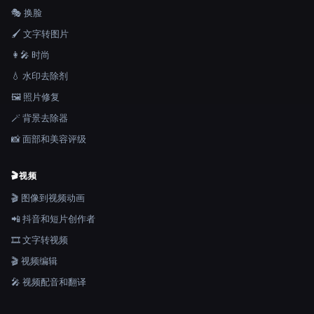
🎭 换脸
🖌️ 文字转图片
👩‍🎤 时尚
💧 水印去除剂
🖼️ 照片修复
🪄 背景去除器
📸 面部和美容评级
🎬
视频
🎬 图像到视频动画
📲 抖音和短片创作者
🎞️ 文字转视频
🎬 视频编辑
🎤 视频配音和翻译