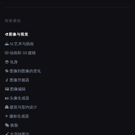
所有类别
🎨
图像与视觉
🌄 AI 艺术与插画
🎲 动画和 3D 建模
😎 化身
🔁 图像到图像的变化
🔬 图像升频器
🖼️ 图像编辑
🪪 头像生成器
🏯 建筑与室内设计
⚜️ 徽标生成器
🎭 换脸
🖌️ 文字转图片