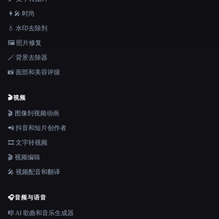
👩‍🎤 时尚
💧 水印去除剂
🖼️ 照片修复
🪄 背景去除器
📸 面部和美容评级
🎬
视频
🎬 图像到视频动画
📲 抖音和短片创作者
🎞️ 文字转视频
🎬 视频编辑
🎤 视频配音和翻译
🎧
音频与语音
🎼 AI 歌曲和音乐生成器