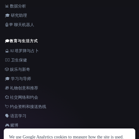
📊 数据分析
🎓 研究助理
🤖💬 聊天机器人
🎓
教育与生活方式
🔮 AI 塔罗牌与占卜
👩‍⚕️ 卫生保健
🎲 娱乐与新奇
🎓 学习与导师
🎁 礼物创意和推荐
💞 社交网络和约会
💘 约会资料和接送热线
🗣️ 语言学习
🎮 赌博
语言
We use Google Analytics cookies to measure how the site is used.
English
español
Français
Русский
简体中文