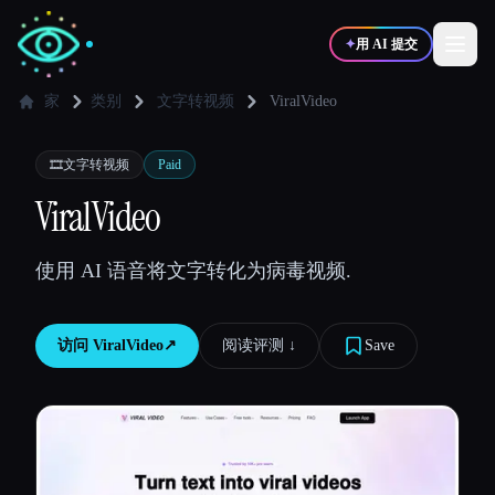
✦
用 AI 提交
家
类别
文字转视频
ViralVideo
✍️
🎨
写作者
设计师
🎞️
文字转视频
Paid
ViralVideo
💻
📈
开发者
营销
使用 AI 语音将文字转化为病毒视频.
🎓
🎬
学生
创作者
访问
ViralVideo
↗︎
阅读评测 ↓︎
Save
博客
比较工具