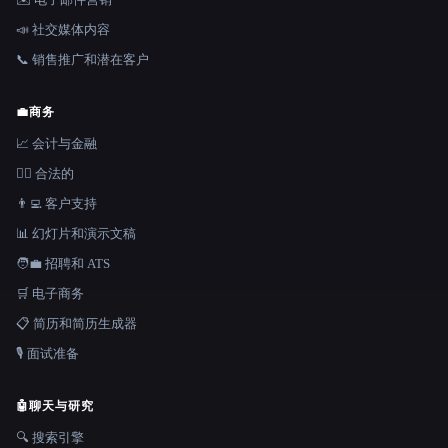
📣 社交媒体内容
📞 销售推广和潜在客户
💼
商务
📈 会计与金融
👩‍⚖️ 合法的
👨‍💻 客户支持
📊 幻灯片和演示文稿
🧑‍💼 招聘和 ATS
🛒 电子商务
📋 简历和简历生成器
🎙️ 面试准备
🤖
聊天与研究
🔍 搜索引擎