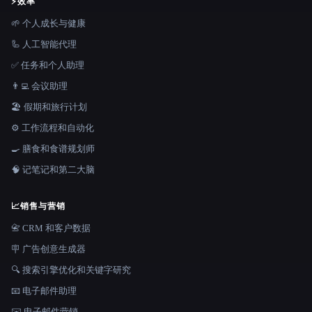
⚡
效率
🌱 个人成长与健康
🦾 人工智能代理
✅ 任务和个人助理
👨‍💻 会议助理
🏖 假期和旅行计划
⚙️ 工作流程和自动化
🍳 膳食和食谱规划师
🧠 记笔记和第二大脑
📈
销售与营销
📇 CRM 和客户数据
🪧 广告创意生成器
🔍 搜索引擎优化和关键字研究
📧 电子邮件助理
✉️ 电子邮件营销