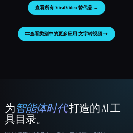
查看所有 ViralVideo 替代品 →
🎞️
查看类别中的更多应用
文字转视频
为
智能体时代
打造的 AI 工
That AI Collection
具目录。