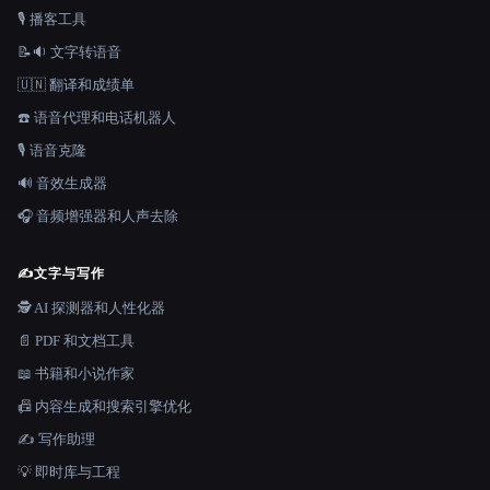
🎙️ 播客工具
📝🔉 文字转语音
🇺🇳 翻译和成绩单
☎️ 语音代理和电话机器人
🎙️ 语音克隆
🔊 音效生成器
🎧 音频增强器和人声去除
✍️
文字与写作
🕵️ AI 探测器和人性化器
📄 PDF 和文档工具
📖 书籍和小说作家
📠 内容生成和搜索引擎优化
✍️ 写作助理
💡 即时库与工程