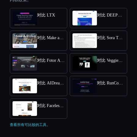
对比 LTX
对比 DEEPBRAIN AI
对比 Make a Video
对比 Sora Town
对比 Fotor AI video generator
对比 VeggieAI.dance: Create AI Dance Videos with Veggie AI Free Online
对比 AIDreamMachine
对比 RunComfy
对比 Faceless Videos AI
查看所有可比较的工具。