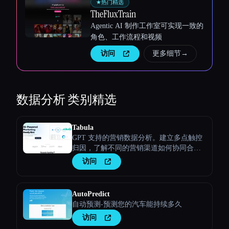
★
热门精选
TheFluxTrain
Agentic AI 制作工作室可实现一致的
角色、工作流程和视频
访问
更多细节
→
数据分析
类别精选
Tabula
GPT 支持的营销数据分析。建立多点触控
归因，了解不同的营销渠道如何协同合
作，将潜在客户转化为客户
访问
AutoPredict
自动预测-预测您的汽车能持续多久
访问