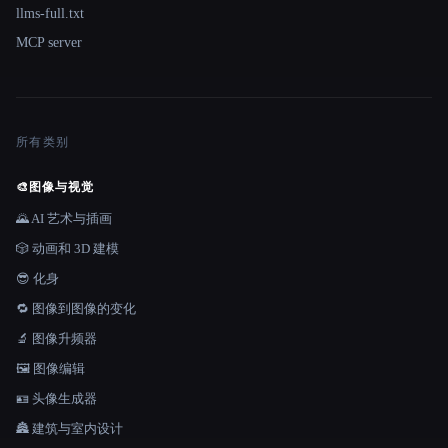
llms-full.txt
MCP server
所有类别
🎨
图像与视觉
🌄 AI 艺术与插画
🎲 动画和 3D 建模
😎 化身
🔁 图像到图像的变化
🔬 图像升频器
🖼️ 图像编辑
🪪 头像生成器
🏯 建筑与室内设计