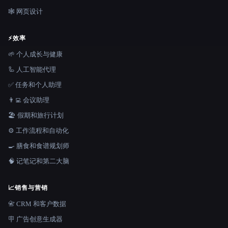
🕸 网页设计
⚡
效率
🌱 个人成长与健康
🦾 人工智能代理
✅ 任务和个人助理
👨‍💻 会议助理
🏖 假期和旅行计划
⚙️ 工作流程和自动化
🍳 膳食和食谱规划师
🧠 记笔记和第二大脑
📈
销售与营销
📇 CRM 和客户数据
🪧 广告创意生成器