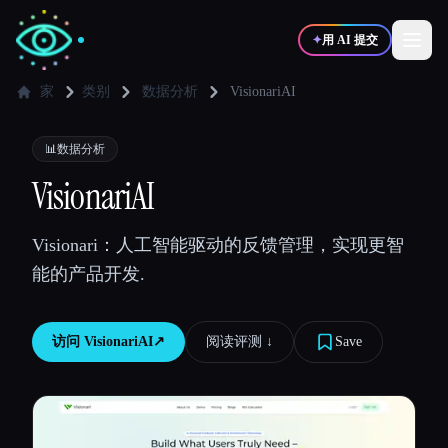
✦
用 AI 提交
家
类别
数据分析
VisionariAI
✍️
🎨
写作者
设计师
📊
数据分析
VisionariAI
💻
📈
开发者
营销
Visionari：人工智能驱动的反馈管理，实现更智
能的产品开发.
🎓
🎬
学生
创作者
访问
VisionariAI
↗︎
阅读评测 ↓︎
Save
博客
比较工具