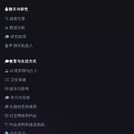
🤖
聊天与研究
🔍 搜索引擎
📊 数据分析
🎓 研究助理
🤖💬 聊天机器人
🎓
教育与生活方式
🔮 AI 塔罗牌与占卜
👩‍⚕️ 卫生保健
🎲 娱乐与新奇
🎓 学习与导师
🎁 礼物创意和推荐
💞 社交网络和约会
💘 约会资料和接送热线
🗣️ 语言学习