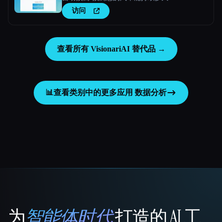
访问
查看所有 VisionariAI 替代品 →
📊
查看类别中的更多应用
数据分析
为
智能体时代
打造的 AI 工
That AI Collection