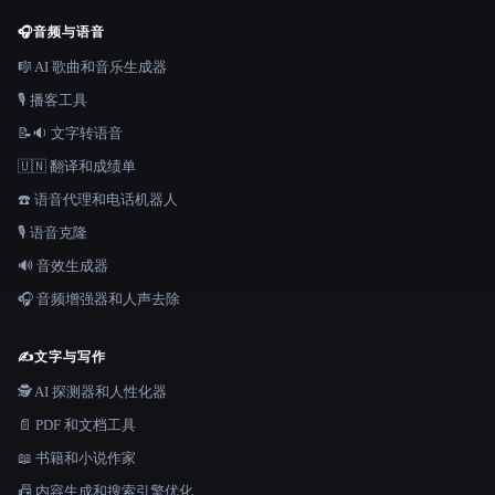
🎧
音频与语音
🎼 AI 歌曲和音乐生成器
🎙️ 播客工具
📝🔉 文字转语音
🇺🇳 翻译和成绩单
☎️ 语音代理和电话机器人
🎙️ 语音克隆
🔊 音效生成器
🎧 音频增强器和人声去除
✍️
文字与写作
🕵️ AI 探测器和人性化器
📄 PDF 和文档工具
📖 书籍和小说作家
📠 内容生成和搜索引擎优化