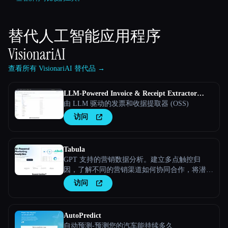
替代人工智能应用程序
VisionariAI
查看所有 VisionariAI 替代品 →
LLM-Powered Invoice & Receipt Extractor
(OSS)
由 LLM 驱动的发票和收据提取器 (OSS)
访问
Tabula
GPT 支持的营销数据分析。建立多点触控归
因，了解不同的营销渠道如何协同合作，将潜在
客户转化为客户
访问
AutoPredict
自动预测-预测您的汽车能持续多久