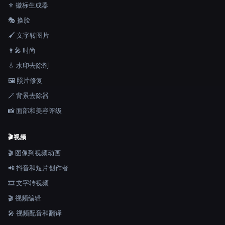
⚜️ 徽标生成器
🎭 换脸
🖌️ 文字转图片
👩‍🎤 时尚
💧 水印去除剂
🖼️ 照片修复
🪄 背景去除器
📸 面部和美容评级
🎬
视频
🎬 图像到视频动画
📲 抖音和短片创作者
🎞️ 文字转视频
🎬 视频编辑
🎤 视频配音和翻译