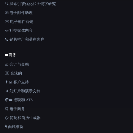
🔍 搜索引擎优化和关键字研究
📧 电子邮件助理
✉️ 电子邮件营销
📣 社交媒体内容
📞 销售推广和潜在客户
💼
商务
📈 会计与金融
👩‍⚖️ 合法的
👨‍💻 客户支持
📊 幻灯片和演示文稿
🧑‍💼 招聘和 ATS
🛒 电子商务
📋 简历和简历生成器
🎙️ 面试准备