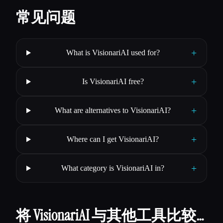
常见问题
+
What is VisionariAI used for?
+
Is VisionariAI free?
+
What are alternatives to VisionariAI?
+
Where can I get VisionariAI?
+
What category is VisionariAI in?
将 VisionariAI 与其他工具比较…