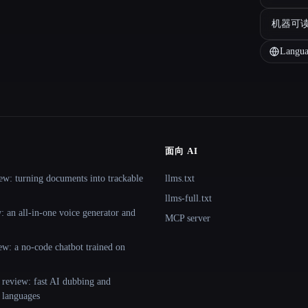
机器可
Langua
面向 AI
ew: turning documents into trackable
llms.txt
llms-full.txt
 an all-in-one voice generator and
MCP server
ew: a no-code chatbot trained on
 review: fast AI dubbing and
+ languages