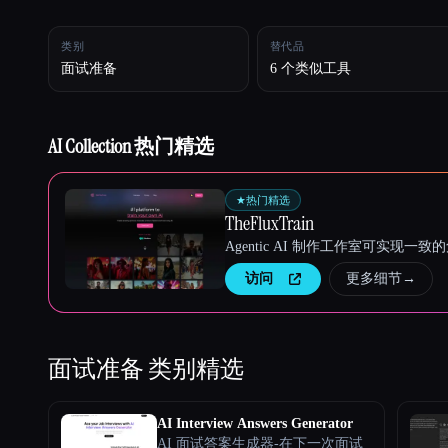
类别
替代品
Esc
面试准备
6 个类似工具
AI Collection 热门精选
★
热门精选
TheFluxTrain
Agentic AI 制作工作室可实现
访问
更多细节
→
面试准备
类别精选
AI Interview Answers Generator
AI 面试答案生成器-在下一次面试