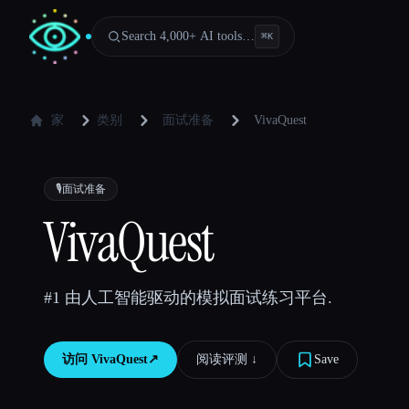
Search 4,000+ AI tools…
⌘
K
家
类别
面试准备
VivaQuest
🎙️
面试准备
VivaQuest
#1 由人工智能驱动的模拟面试练习平台.
访问
VivaQuest
↗︎
阅读评测 ↓︎
Save