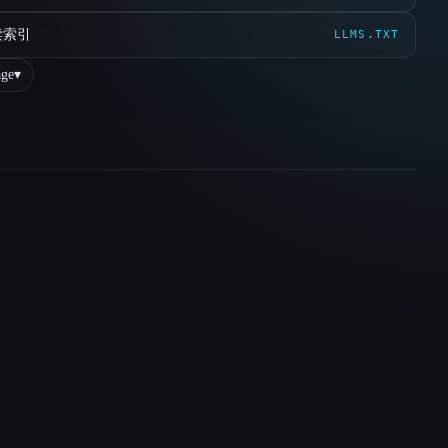
读索引
LLMS.TXT
ge
▾