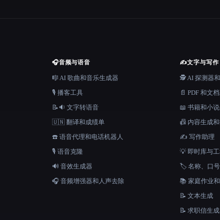
🎧
音频与语音
✍️
文字与写作
🎼 AI 歌曲和音乐生成器
🕵️ AI 探测
🎙️ 播客工具
📄 PDF 和文
📝🔉 文字转语音
📖 书籍和小
🇺🇳 翻译和成绩单
📠 内容生成
☎️ 语音代理和电话机器人
✍️ 写作助理
🎙️ 语音克隆
💡 即时库与
🔊 音效生成器
🏷️ 名称、
🎧 音频增强器和人声去除
📚 家庭作业
📝 文本生成
📝 求职信生