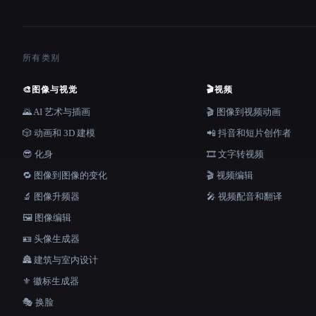
所有类别
🎨
图像与视觉
🎬
视频
🌄 AI 艺术与插画
🎬 图像到视频动画
🎲 动画和 3D 建模
📲 抖音和短片创作者
😎 化身
🎞️ 文字转视频
🔁 图像到图像的变化
🎬 视频编辑
🔬 图像升频器
🎤 视频配音和翻译
🖼️ 图像编辑
🪪 头像生成器
🏯 建筑与室内设计
⚜️ 徽标生成器
🎭 换脸