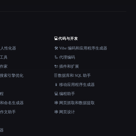
💻
代码与开发
器和人性化器
🛠️ Vibe 编码和应用程序生成器
档工具
🦾 代理编码
说作家
🔌 插件和扩展
和搜索引擎优化
🗄️ 数据库和 SQL 助手
📱 移动应用程序生成器
工程
💻 编程助手
口号和命名生成器
🕸️ 网页抓取和数据提取
和作文助手
🕸 网页设计
成器