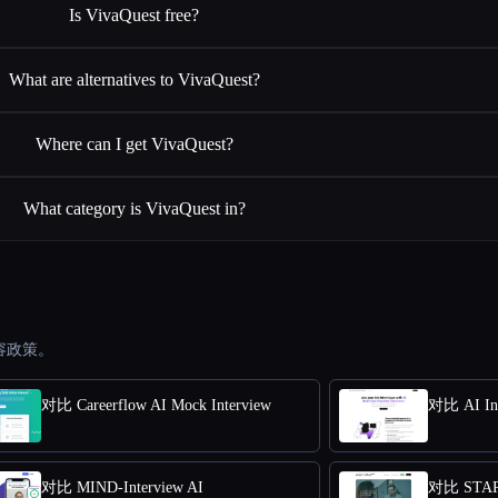
Is VivaQuest free?
What are alternatives to VivaQuest?
Where can I get VivaQuest?
What category is VivaQuest in?
容政策。
对比 Careerflow AI Mock Interview
对比 AI Int
对比 MIND-Interview AI
对比 STAR 