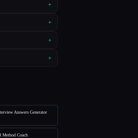
+
+
+
+
erview Answers Generator
Method Coach